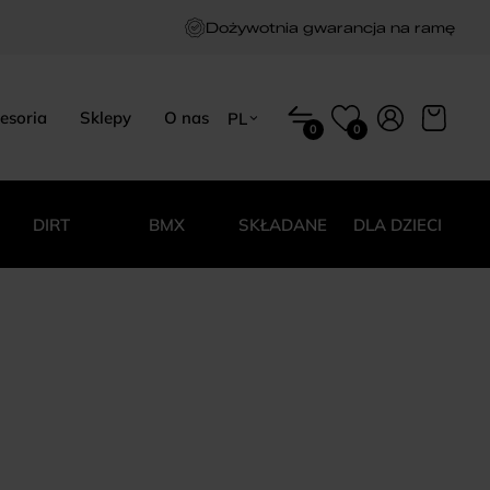
Dożywotnia gwarancja na ramę
esoria
Sklepy
O nas
PL
0
0
EN
HU
PL
DIRT
BMX
SKŁADANE
DLA DZIECI