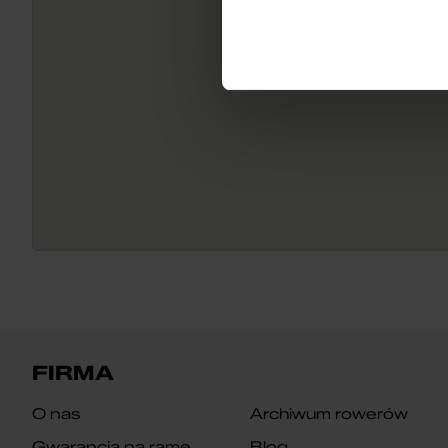
FIRMA
O nas
Archiwum rowerów
Gwarancja na ramę
Blog