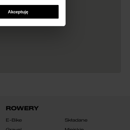
Akceptuję
ROWERY
E-Bike
Składane
Gravel
Miejskie