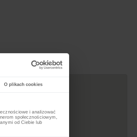
3299
zł
O plikach cookies
ołecznościowe i analizować
artnerom społecznościowym,
anymi od Ciebie lub