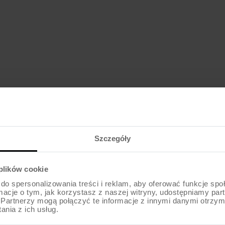
969
zł
od
Szczegóły
 plików cookie
do spersonalizowania treści i reklam, aby oferować funkcje sp
ormacje o tym, jak korzystasz z naszej witryny, udostępniamy p
Partnerzy mogą połączyć te informacje z innymi danymi otrzym
nia z ich usług.