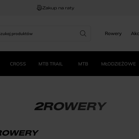
Zakup na raty
rch
zukiwarka
Rowery
Akc
duktów
CROSS
MTB TRAIL
MTB
MŁODZIEŻOWE
2ROWERY
ROWERY