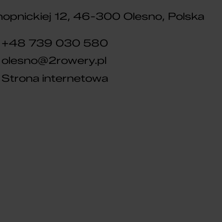
opnickiej 12, 46-300 Olesno, Polska
+48 739 030 580
olesno@2rowery.pl
Strona internetowa
DLA DZIECI
ROWER DZIECIĘCY
TABOU MISS FR