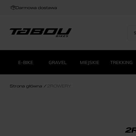
Darmowa dostawa
Sea
Wys
for:
pro
E-BIKE
GRAVEL
MIEJSKIE
TREKKING
Strona główna
2ROWERY
2