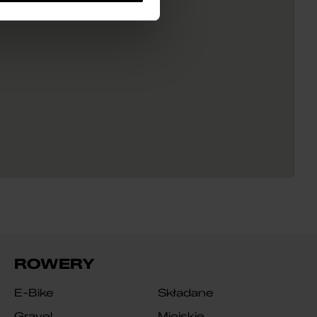
ROWERY
E-Bike
Składane
Gravel
Miejskie