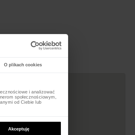
3299
zł
O plikach cookies
ołecznościowe i analizować
artnerom społecznościowym,
anymi od Ciebie lub
Akceptuję