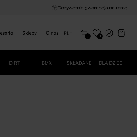
Dożywotnia gwarancja na ramę
esoria
Sklepy
O nas
PL
0
0
EN
HU
PL
DIRT
BMX
SKŁADANE
DLA DZIECI