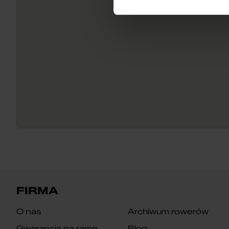
FIRMA
O nas
Archiwum rowerów
Gwarancja na ramę
Blog