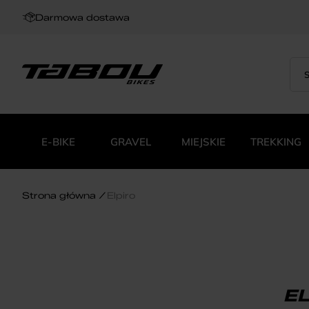
Darmowa dostawa
Sea
Wys
for:
pro
E-BIKE
GRAVEL
MIEJSKIE
TREKKING
Strona główna
Elpiro
E