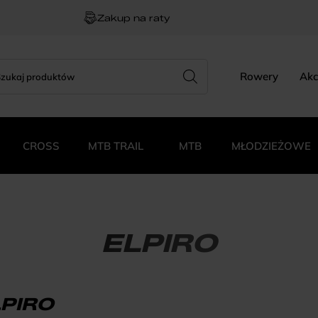
Zakup na raty
rch
zukiwarka
Rowery
Akc
duktów
CROSS
MTB TRAIL
MTB
MŁODZIEŻOWE
ELPIRO
LPIRO