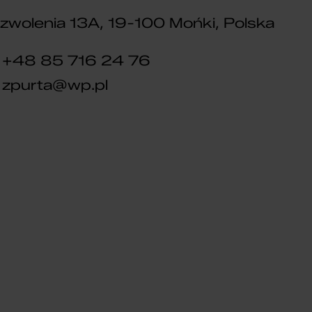
wolenia 13A, 19-100 Mońki, Polska
+48 85 716 24 76
zpurta@wp.pl
DLA DZIECI
ROWER DZIECIĘCY
TABOU MISS FR