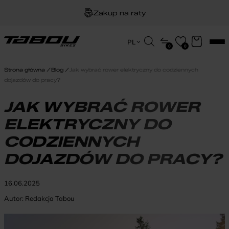
Zakup na raty
Dożywotnia gwarancja na ramę
Wyszukiwarka
PL
0
0
produktów
EN
Darmowa dostawa
HU
Strona główna
Blog
Jak wybrać rower elektryczny do codziennych
PL
dojazdów do pracy?
JAK WYBRAĆ ROWER
ELEKTRYCZNY DO
CODZIENNYCH
DOJAZDÓW DO PRACY?
16.06.2025
Autor:
Redakcja Tabou