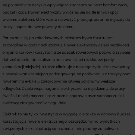
się po mieście to decyzja wpływająca znacząco na nasz komfort życia,
budżet i czas.
Rower elektryczny
wyróżnia się na tle innych opcji
wieloma zaletami, które warto rozważyć, planując poranne dojazdy do
pracy i popołudniowe powroty do domu.
Poruszanie się po zakorkowanych miastach bywa frustrujące,
szczególnie w godzinach szczytu. Rower elektryczny dzięki możliwości
omijania korków i korzystania ze ścieżek rowerowych pozwala szybciej
dotrzeć do celu. Uniezależnia nas również od rozkładów jazdy
komunikacji miejskiej, a także eliminuje z naszego życia stres związany
z poszukiwaniem miejsca parkingowego. W porównaniu z tradycyjnym
rowerem na e-bike’u zdecydowanie łatwiej pokonamy większe
odległości. Dzięki wspomaganiu elektrycznemu dojedziemy do pracy
świeżsi i mniej zmęczeni, co znacznie poprawi nasze samopoczucie i
zwiększy efektywność w ciągu dnia.
Elektryk to nie tylko inwestycja w wygodę, ale także w domowy budżet.
Korzystając z roweru elektrycznego, oszczędzamy na wydatkach
związanych z eksploatacją samochodu – nie płacimy za paliwo, a