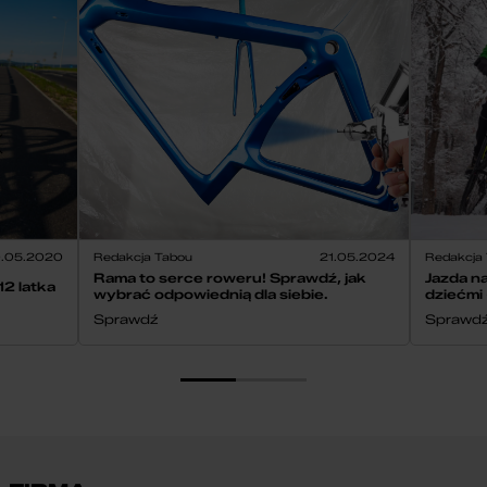
.05.2020
Redakcja Tabou
21.05.2024
Redakcja
Rama to serce roweru! Sprawdź, jak
Jazda n
2 latka
wybrać odpowiednią dla siebie.
dziećmi
Sprawdź
Sprawd