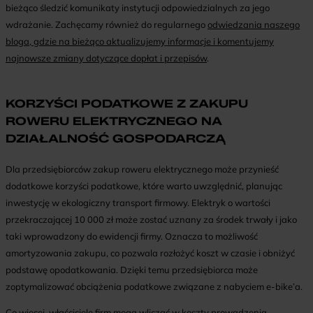
bieżąco śledzić komunikaty instytucji odpowiedzialnych za jego
wdrażanie. Zachęcamy również do regularnego
odwiedzania naszego
bloga, gdzie na bieżąco aktualizujemy informacje i komentujemy
najnowsze zmiany dotyczące dopłat i przepisów
.
KORZYŚCI PODATKOWE Z ZAKUPU
ROWERU ELEKTRYCZNEGO NA
DZIAŁALNOŚĆ GOSPODARCZĄ
Dla przedsiębiorców zakup roweru elektrycznego może przynieść
dodatkowe korzyści podatkowe, które warto uwzględnić, planując
inwestycję w ekologiczny transport firmowy. Elektryk o wartości
przekraczającej 10 000 zł może zostać uznany za środek trwały i jako
taki wprowadzony do ewidencji firmy. Oznacza to możliwość
amortyzowania zakupu, co pozwala rozłożyć koszt w czasie i obniżyć
podstawę opodatkowania. Dzięki temu przedsiębiorca może
zoptymalizować obciążenia podatkowe związane z nabyciem e-bike’a.
Co więcej, właściciele firm mogą wliczać w koszty prowadzenia