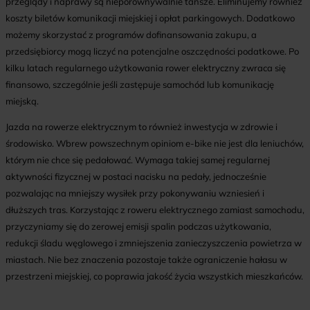
przeglądy i naprawy są nieporównywalnie tańsze. Eliminujemy również
koszty biletów komunikacji miejskiej i opłat parkingowych. Dodatkowo
możemy skorzystać z programów dofinansowania zakupu, a
przedsiębiorcy mogą liczyć na potencjalne oszczędności podatkowe. Po
kilku latach regularnego użytkowania rower elektryczny zwraca się
finansowo, szczególnie jeśli zastępuje samochód lub komunikację
miejską.
Jazda na rowerze elektrycznym to również inwestycja w zdrowie i
środowisko. Wbrew powszechnym opiniom e-bike nie jest dla leniuchów,
którym nie chce się pedałować. Wymaga takiej samej regularnej
aktywności fizycznej w postaci nacisku na pedały, jednocześnie
pozwalając na mniejszy wysiłek przy pokonywaniu wzniesień i
dłuższych tras. Korzystając z roweru elektrycznego zamiast samochodu,
przyczyniamy się do zerowej emisji spalin podczas użytkowania,
redukcji śladu węglowego i zmniejszenia zanieczyszczenia powietrza w
miastach. Nie bez znaczenia pozostaje także ograniczenie hałasu w
przestrzeni miejskiej, co poprawia jakość życia wszystkich mieszkańców.