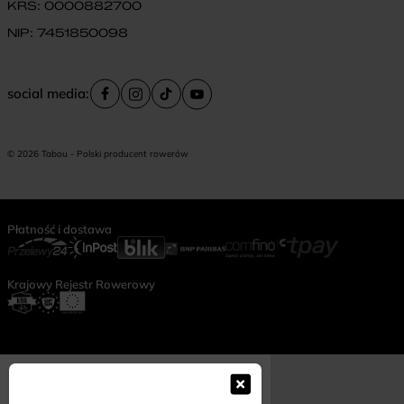
KRS: 0000882700
NIP: 7451850098
social media:
© 2026 Tabou - Polski producent rowerów
Płatność i dostawa
Krajowy Rejestr Rowerowy