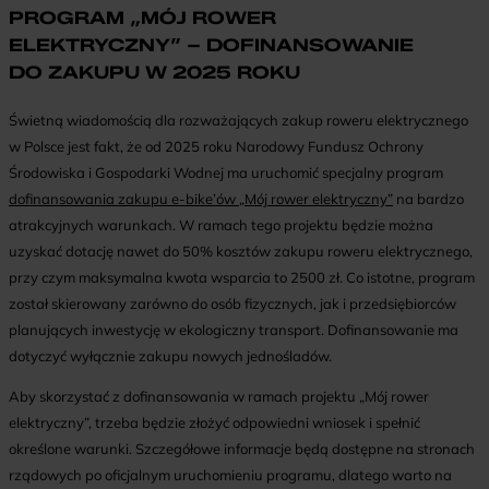
PROGRAM „MÓJ ROWER
ELEKTRYCZNY” – DOFINANSOWANIE
DO ZAKUPU W 2025 ROKU
Świetną wiadomością dla rozważających zakup roweru elektrycznego
w Polsce jest fakt, że od 2025 roku Narodowy Fundusz Ochrony
Środowiska i Gospodarki Wodnej ma uruchomić specjalny program
dofinansowania zakupu e-bike’ów „Mój rower elektryczny”
na bardzo
atrakcyjnych warunkach. W ramach tego projektu będzie można
uzyskać dotację nawet do 50% kosztów zakupu roweru elektrycznego,
przy czym maksymalna kwota wsparcia to 2500 zł. Co istotne, program
został skierowany zarówno do osób fizycznych, jak i przedsiębiorców
planujących inwestycję w ekologiczny transport. Dofinansowanie ma
dotyczyć wyłącznie zakupu nowych jednośladów.
Aby skorzystać z dofinansowania w ramach projektu „Mój rower
elektryczny”, trzeba będzie złożyć odpowiedni wniosek i spełnić
określone warunki. Szczegółowe informacje będą dostępne na stronach
rządowych po oficjalnym uruchomieniu programu, dlatego warto na