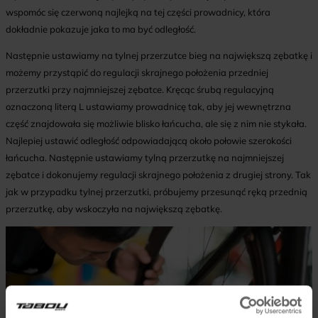
wspomóc się czerwoną najlejką na tej części prowadnicy, która
dokładnie pokazuje jaka to ma być odległość.
Następnie ustawiamy na tylnej przerzutce bieg na największą zębatkę i
możemy przystąpić do regulacji skrajnego położenia przedniej
przerzutki przy najmniejszej zębatce. Kręcąc śrubą regulacyjną
oznaczoną literą L ustawiamy prowadnicę tak, aby jej wewnętrzna
część znajdowała się możliwie blisko łańcucha, ale się z nim nie stykała.
Najlepiej ustawić odległość odpowiadającą około połowie szerokości
łańcucha. Następnie ustawiamy tylną przerzutkę na najmniejszej
zębatce i dokonujemy regulacji skrajnego położenia z drugiej strony. Tak
jak w przypadku tylnej przerzutki, próbujemy przesunąć ręką przednią
przerzutkę, aby wskoczyła na największą zębatkę.