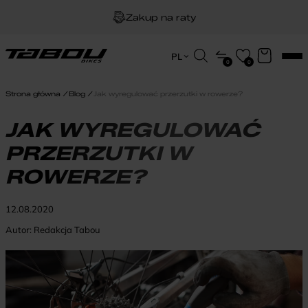
Dożywotnia gwarancja na ramę
Darmowa dostawa
Wyszukiwarka
PL
0
0
produktów
EN
Zakup na raty
HU
Strona główna
Blog
Jak wyregulować przerzutki w rowerze?
PL
JAK WYREGULOWAĆ
PRZERZUTKI W
ROWERZE?
12.08.2020
Autor:
Redakcja Tabou