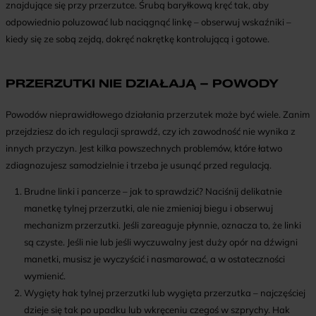
znajdujące się przy przerzutce. Śrubą baryłkową kręć tak, aby
odpowiednio poluzować lub naciągnąć linkę – obserwuj wskaźniki –
kiedy się ze sobą zejdą, dokręć nakrętkę kontrolującą i gotowe.
PRZERZUTKI NIE DZIAŁAJĄ – POWODY
Powodów nieprawidłowego działania przerzutek może być wiele. Zanim
przejdziesz do ich regulacji sprawdź, czy ich zawodność nie wynika z
innych przyczyn. Jest kilka powszechnych problemów, które łatwo
zdiagnozujesz samodzielnie i trzeba je usunąć przed regulacją.
Brudne linki i pancerze – jak to sprawdzić? Naciśnij delikatnie
manetkę tylnej przerzutki, ale nie zmieniaj biegu i obserwuj
mechanizm przerzutki. Jeśli zareaguje płynnie, oznacza to, że linki
są czyste. Jeśli nie lub jeśli wyczuwalny jest duży opór na dźwigni
manetki, musisz je wyczyścić i nasmarować, a w ostateczności
wymienić.
Wygięty hak tylnej przerzutki lub wygięta przerzutka – najczęściej
dzieje się tak po upadku lub wkręceniu czegoś w szprychy. Hak