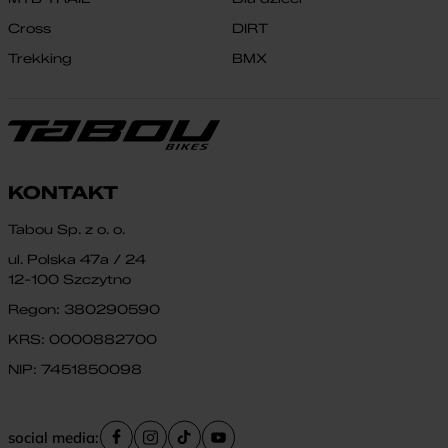
Cross
DIRT
Trekking
BMX
KONTAKT
Tabou Sp. z o. o.
ul. Polska 47a / 24
12-100 Szczytno
Regon: 380290590
KRS: 0000882700
NIP: 7451850098
social media: