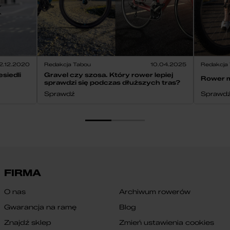
2.12.2020
Redakcja Tabou
10.04.2025
Redakcja
siedli
Gravel czy szosa. Który rower lepiej
Rower m
sprawdzi się podczas dłuższych tras?
Sprawdź
Sprawd
FIRMA
O nas
Archiwum rowerów
Gwarancja na ramę
Blog
Znajdź sklep
Zmień ustawienia cookies