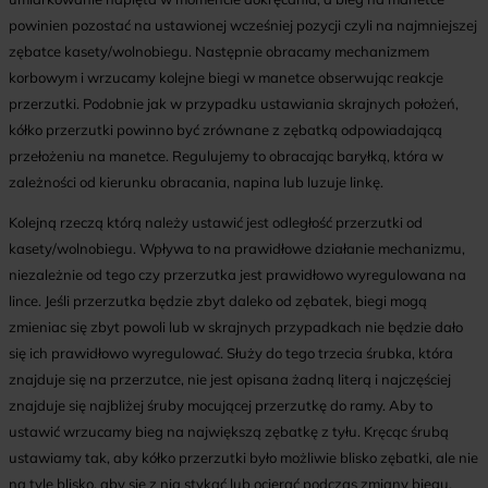
powinien pozostać na ustawionej wcześniej pozycji czyli na najmniejszej
zębatce kasety/wolnobiegu. Następnie obracamy mechanizmem
korbowym i wrzucamy kolejne biegi w manetce obserwując reakcje
przerzutki. Podobnie jak w przypadku ustawiania skrajnych położeń,
kółko przerzutki powinno być zrównane z zębatką odpowiadającą
przełożeniu na manetce. Regulujemy to obracając baryłką, która w
zależności od kierunku obracania, napina lub luzuje linkę.
Kolejną rzeczą którą należy ustawić jest odległość przerzutki od
kasety/wolnobiegu. Wpływa to na prawidłowe działanie mechanizmu,
niezależnie od tego czy przerzutka jest prawidłowo wyregulowana na
lince. Jeśli przerzutka będzie zbyt daleko od zębatek, biegi mogą
zmieniac się zbyt powoli lub w skrajnych przypadkach nie będzie dało
się ich prawidłowo wyregulować. Służy do tego trzecia śrubka, która
znajduje się na przerzutce, nie jest opisana żadną literą i najczęściej
znajduje się najbliżej śruby mocującej przerzutkę do ramy. Aby to
ustawić wrzucamy bieg na największą zębatkę z tyłu. Kręcąc śrubą
ustawiamy tak, aby kółko przerzutki było możliwie blisko zębatki, ale nie
na tyle blisko, aby się z nią stykać lub ocierać podczas zmiany biegu.