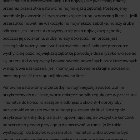
położenie na kasecie/wolnobiegu na największe (wcześniej należy
przednią przerzutkę ustawić na najmniejszą zębatę). Postępujemy
podobnie jak wcześniej, tym razem kręcąc śrubą oznaczoną literą L. Jeśli
przerzutka nawet nie wskoczyła na największą zębatkę, należy śrubę
odkręcać. Jeśli przerzutka wychyla się poza największą zębatkę
podczas jej dociskania, śrubę należy dokręcać. Ten proces jest
szczególnie ważny, ponieważ ustawienie umożliwiające przerzutce
wychylić się poza największą zębatkę powoduje duże ryzyko wkręcenia
się przerzutki w szprychy i powodowania poważnych oraz kosztownych
w naprawie uszkodzeń. Jeśli mamy już ustawione skrajne położenia,
możemy przejść do regulacji biegów na lince.
Ponownie ustawiamy przerzutkę na najmniejszej zębatce. Zanim
przykręcimy do niej linkę, warto dokręcić baryłki regulujące w przerzutce
i manetce do końca, a następnie odkręcić o około 3-4 obroty aby
pozostawić zapas do ewentualnego poluzowania linki. Następnie
przykręcamy linkę do przerzutki upewniając się, że wszystkie końcówki
pancerza na pewno przylegają do mocowań w ramie (o ile takie
występują) i do baryłek w przerzutce i manetce. Linka powinna być
umiarkowanie napięta w momencie dokręcania, a bieg na manetce