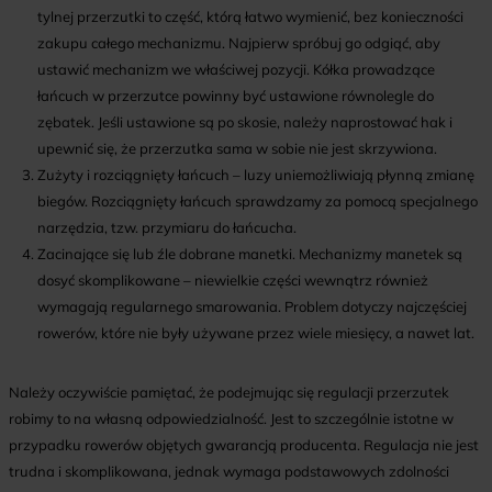
tylnej przerzutki to część, którą łatwo wymienić, bez konieczności
zakupu całego mechanizmu. Najpierw spróbuj go odgiąć, aby
ustawić mechanizm we właściwej pozycji. Kółka prowadzące
łańcuch w przerzutce powinny być ustawione równolegle do
zębatek. Jeśli ustawione są po skosie, należy naprostować hak i
upewnić się, że przerzutka sama w sobie nie jest skrzywiona.
Zużyty i rozciągnięty łańcuch – luzy uniemożliwiają płynną zmianę
biegów. Rozciągnięty łańcuch sprawdzamy za pomocą specjalnego
narzędzia, tzw. przymiaru do łańcucha.
Zacinające się lub źle dobrane manetki. Mechanizmy manetek są
dosyć skomplikowane – niewielkie części wewnątrz również
wymagają regularnego smarowania. Problem dotyczy najczęściej
rowerów, które nie były używane przez wiele miesięcy, a nawet lat.
Należy oczywiście pamiętać, że podejmując się regulacji przerzutek
robimy to na własną odpowiedzialność. Jest to szczególnie istotne w
przypadku rowerów objętych gwarancją producenta. Regulacja nie jest
trudna i skomplikowana, jednak wymaga podstawowych zdolności