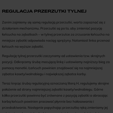
REGULACJA PRZERZUTKI TYLNEJ
Zanim zajmiemy się samą regulacją przerzutki, warto zapoznać się z
działaniem mechanizmu. Przerzutki są po to, aby zmieniać pozycję
łańcucha na zębatkach – w tylnej przerzutce za zrzucanie łańcucha na
mniejsze zębatki odpowiada naciąg sprężyny. Natomiast linka przenosi
łańcuch na wyższe zębatki.
Regulację tylnej przerzutki zaczynamy od ustawienia tzw. skrajnych
pozycji. Odkręcamy śrubę mocującą linkę i ustawiamy najniższy bieg za
pomocą manetki. Łańcuch powinien znajdować się na najmniejszej
zębatce kasety/wolnobiegu i największej zębatce korby.
Teraz kręcąc śrubą regulacyjną oznaczoną literą H, regulujemy skrajne
położenie od strony najmniejszej zębatki kasety/wolnobiegu. Górne
kółko przerzutki powinno być zrównane z pozycją zębatki a obracając
korbą łańcuch powinien pracować płynnie bez hałasowania i
przeskakiwania. Następnie popychając przerzutkę ręką zmieniamy jej