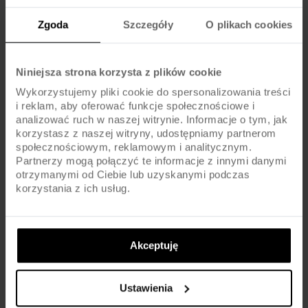
Zgoda
Szczegóły
O plikach cookies
Niniejsza strona korzysta z plików cookie
Wykorzystujemy pliki cookie do spersonalizowania treści
i reklam, aby oferować funkcje społecznościowe i
To zadanie może być trudniejsze niż w przypadku tylnej przerzutki,
analizować ruch w naszej witrynie. Informacje o tym, jak
korzystasz z naszej witryny, udostępniamy partnerom
ponieważ przednia ma twardszą sprężynę. Jeśli udało nam się to zrobić,
społecznościowym, reklamowym i analitycznym.
przystępujemy do regulacji skrajnego położenia z tej strony.
Partnerzy mogą połączyć te informacje z innymi danymi
Wykonujemy to obracając śrubą oznaczoną literą H. Zęwnętrzna część
otrzymanymi od Ciebie lub uzyskanymi podczas
prowadnicy powinna być w podobnej odległości od łańcucha jak w
korzystania z ich usług.
przypadku poprzedniego ustawienia. Oczywiście musimy przy tej
czynności wychylać ręką przerzutkę do zewnątrz, ponieważ sprężyna
będzie nam automatycznie spychać prowadnicę w dół. Jeśli udało nam
Akceptuję
się to ustawić, można przystąpić do regulacji na lince. Tu również
zasada będzie podobna jak w przypadku tylnej przerzutki.
Ustawienia
Ustawiamy przerzutkę na najmniejszą zębatkę i mając pozostawiony