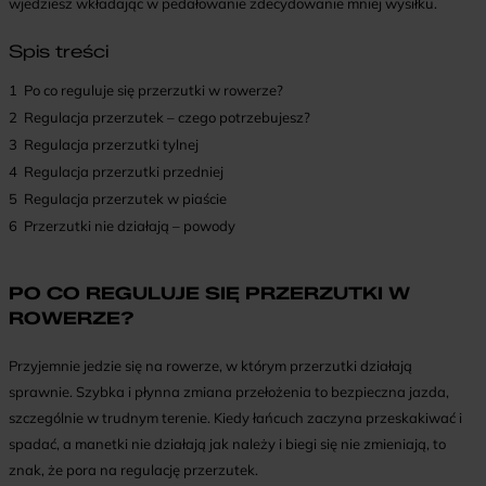
wjedziesz wkładając w pedałowanie zdecydowanie mniej wysiłku.
Spis treści
1
Po co reguluje się przerzutki w rowerze?
2
Regulacja przerzutek – czego potrzebujesz?
3
Regulacja przerzutki tylnej
4
Regulacja przerzutki przedniej
5
Regulacja przerzutek w piaście
6
Przerzutki nie działają – powody
PO CO REGULUJE SIĘ PRZERZUTKI W
ROWERZE?
Przyjemnie jedzie się na rowerze, w którym przerzutki działają
sprawnie. Szybka i płynna zmiana przełożenia to bezpieczna jazda,
szczególnie w trudnym terenie. Kiedy łańcuch zaczyna przeskakiwać i
spadać, a manetki nie działają jak należy i biegi się nie zmieniają, to
znak, że pora na regulację przerzutek.