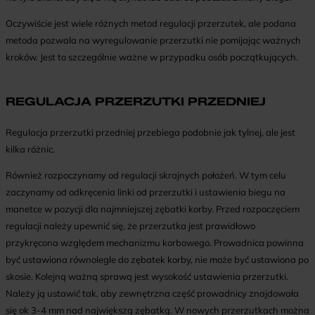
Oczywiście jest wiele różnych metod regulacji przerzutek, ale podana
metoda pozwala na wyregulowanie przerzutki nie pomijając ważnych
kroków. Jest to szczególnie ważne w przypadku osób początkujących.
REGULACJA PRZERZUTKI PRZEDNIEJ
Regulacja przerzutki przedniej przebiega podobnie jak tylnej, ale jest
kilka różnic.
Również rozpoczynamy od regulacji skrajnych położeń. W tym celu
zaczynamy od odkręcenia linki od przerzutki i ustawienia biegu na
manetce w pozycji dla najmniejszej zębatki korby. Przed rozpoczęciem
regulacji należy upewnić się, że przerzutka jest prawidłowo
przykręcona względem mechanizmu korbowego. Prowadnica powinna
być ustawiona równolegle do zębatek korby, nie może być ustawiona po
skosie. Kolejną ważną sprawą jest wysokość ustawienia przerzutki.
Należy ją ustawić tak, aby zewnętrzna część prowadnicy znajdowała
się ok 3-4 mm nad największą zębatką. W nowych przerzutkach można