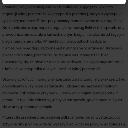
bieg na manetce na tej samej pozycji, przykręcamy linkę. Należy
pamiętać, aby wcześniej ustawić baryłkę regulującą tak, jak przy
regulacji tylnej przerzutki. W przypadku przedniej, baryłka występuje
tylko przy manetce. Teraz, przy pomocy manetki wrzucamy drugi bieg.
Następnie obracając baryłką regulujemy naciąg linki w taki sposób, aby
prowadnica nie ocierała o łańcuch na tym biegu, niezależnie od tego jaki
bieg znajduje się z tyłu. W niektórych przypadkach będzie to
niemożliwe, więc dopuszczalne jest nieznaczne ocieranie na skrajnych
położeniach tylnej przerzutki. Następnie wrzucamy trzeci bieg i
upewniamy się, że również działa prawidłowo i nie występuje ocieranie
o łańcuch w przypadku dolnych położeń tylnej przerzutki.
Ustawiając łańcuch na największej zębatce z przodu i największej z tyłu
powodujemy duży przekos łańcucha i obcieranie będzie normalnym
objawem. Tak samo w przypadku ustawienia najmniejszej zębatki z
przodu i z tyłu. Nie zaleca się jazdy w ten sposób, gdyż napęd zużywa
się w przyspieszonym tempie.
Przerzutki przednie z budżetowej półki cenowej nie są wystarczająco
sztywne aby płynnie wrzucić wyższy bieg w czasie jazdy więc zaleca się