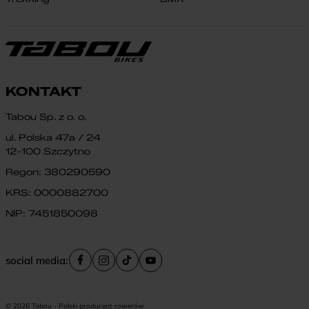
KONTAKT
Tabou Sp. z o. o.
ul. Polska 47a / 24
12-100 Szczytno
Regon: 380290590
KRS: 0000882700
NIP: 7451850098
social media:
© 2026 Tabou - Polski producent rowerów