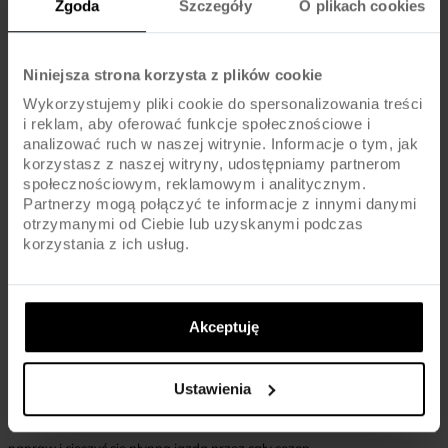
Zgoda
Szczegóły
O plikach cookies
zużycie, ale miernik daje najpewniejszy wynik.
Jakie są skutki jazdy na rozciągniętym łańcuchu?
Niniejsza strona korzysta z plików cookie
Wykorzystujemy pliki cookie do spersonalizowania treści
Może to prowadzić do szybszego zużycia zębatek i kasety, a nawet
i reklam, aby oferować funkcje społecznościowe i
uszkodzenia napędu.
analizować ruch w naszej witrynie. Informacje o tym, jak
korzystasz z naszej witryny, udostępniamy partnerom
społecznościowym, reklamowym i analitycznym.
Czy każdy łańcuch zużywa się w tym samym tempie?
Partnerzy mogą połączyć te informacje z innymi danymi
otrzymanymi od Ciebie lub uzyskanymi podczas
To zależy od stylu jazdy, warunków i regularności konserwacji.
korzystania z ich usług.
Kiedy wymienić łańcuch rowerowy?
Akceptuję
Gdy miernik wskazuje przekroczenie dopuszczalnego zakresu lub
pojawiają się wyraźne objawy rozciągnięcia.
Ustawienia
Dbając o regularną kontrolę i wymianę łańcucha, znacząco wydłużysz
żywotność napędu. Skorzystaj z miernika, by uniknąć kosztownych
napraw i cieszyć się płynną jazdą przez cały sezon.