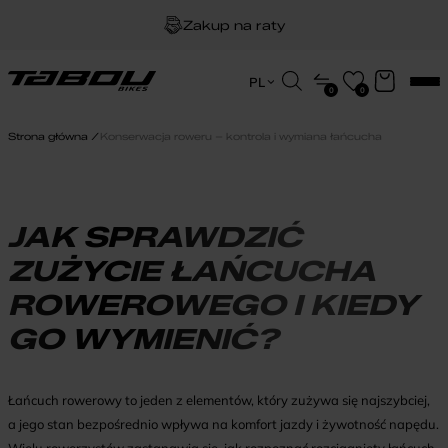
Zakup na raty
Dożywotnia gwarancja na ramę
Wyszukiwarka
PL
0
0
produktów
EN
Darmowa dostawa
HU
Strona główna
Konserwacja roweru – kontrola i wymiana łańcucha
PL
JAK SPRAWDZIĆ
ZUŻYCIE ŁAŃCUCHA
ROWEROWEGO I KIEDY
GO WYMIENIĆ?
Łańcuch rowerowy to jeden z elementów, który zużywa się najszybciej,
a jego stan bezpośrednio wpływa na komfort jazdy i żywotność napędu.