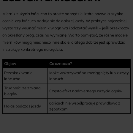
Miernik zużycia łańcucha to proste narzędzie, które pozwala szybko
ocenić, czy łańcuch nadaje się do dalszej jazdy. W praktyce najczęściej
wystarczy wsunąć miernik w ogniwa i odczytać wynik – jeśli przekroczy
on określony próg, czas na wymianę. Warto pamiętać, że różne modele
mierników mogą mieć nieco inne skale, dlatego dobrze jest sprawdzić
instrukcję konkretnego narzędzia.
Objaw
Co oznacza?
Przeskakiwanie
Może wskazywać na rozciągnięty lub zużyty
łańcucha
łańcuch
Trudności ze zmianą
Często efekt nadmiernego zużycia ogniw
biegów
Łańcuch nie współpracuje prawidłowo z
Hałas podczas jazdy
zębatkami