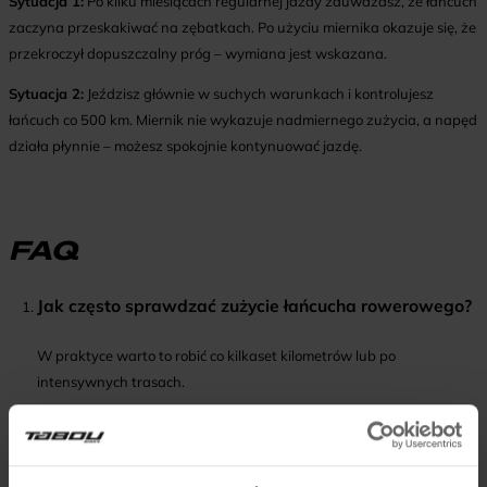
Sytuacja 1:
Po kilku miesiącach regularnej jazdy zauważasz, że łańcuch
zaczyna przeskakiwać na zębatkach. Po użyciu miernika okazuje się, że
przekroczył dopuszczalny próg – wymiana jest wskazana.
Sytuacja 2:
Jeździsz głównie w suchych warunkach i kontrolujesz
łańcuch co 500 km. Miernik nie wykazuje nadmiernego zużycia, a napęd
działa płynnie – możesz spokojnie kontynuować jazdę.
FAQ
Jak często sprawdzać zużycie łańcucha rowerowego?
W praktyce warto to robić co kilkaset kilometrów lub po
intensywnych trasach.
Czy można ocenić zużycie łańcucha bez miernika?
Pewne objawy, jak przeskakiwanie czy hałas, mogą sugerować