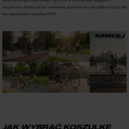
wyborze stroju rowerowego, by jazda w terenie była wygodna i
bezpieczna. Męska odzież rowerowa powinna nie tylko dobrze leżeć, ale
też odpowiadać specyfice MTB.
JAK WYBRAĆ KOSZULKĘ