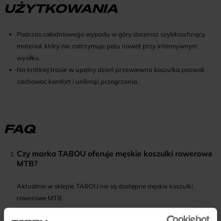
UŻYTKOWANIA
Podczas całodniowego wypadu w góry docenisz szybkoschnący
materiał, który nie zatrzymuje potu nawet przy intensywnym
wysiłku.
Na krótkiej trasie w upalny dzień przewiewna koszulka pozwoli
zachować komfort i uniknąć przegrzania.
FAQ
Czy marka TABOU oferuje męskie koszulki rowerowe
MTB?
Aktualnie w sklepie TABOU nie są dostępne męskie koszulki
rowerowe MTB.