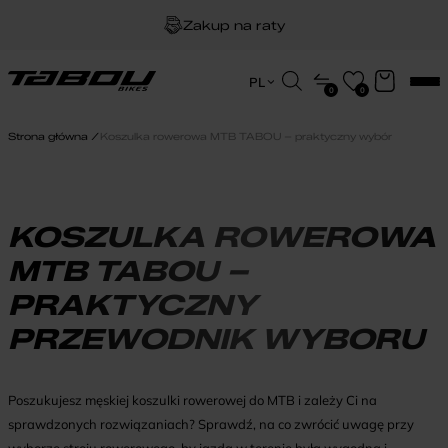
Zakup na raty
Dożywotnia gwarancja na ramę
Wyszukiwarka
PL
0
0
produktów
EN
Darmowa dostawa
HU
Strona główna
Koszulka rowerowa MTB TABOU – praktyczny wybór
PL
KOSZULKA ROWEROWA
MTB TABOU –
PRAKTYCZNY
PRZEWODNIK WYBORU
Poszukujesz męskiej koszulki rowerowej do MTB i zależy Ci na
sprawdzonych rozwiązaniach? Sprawdź, na co zwrócić uwagę przy