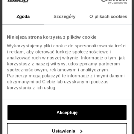
Na co zwrócić uwagę przy wyborze koszulki MTB?
Najważniejsze są materiał, krój oraz funkcjonalne detale, takie jak
Zgoda
Szczegóły
O plikach cookies
kieszenie i odblaski.
Jak dobrać rozmiar koszulki rowerowej?
Niniejsza strona korzysta z plików cookie
Wykorzystujemy pliki cookie do spersonalizowania treści
Warto zmierzyć obwód klatki piersiowej i długość tułowia, a
i reklam, aby oferować funkcje społecznościowe i
następnie porównać z tabelą rozmiarów producenta.
analizować ruch w naszej witrynie. Informacje o tym, jak
korzystasz z naszej witryny, udostępniamy partnerom
społecznościowym, reklamowym i analitycznym.
Czy koszulka rowerowa MTB różni się od klasycznej
Partnerzy mogą połączyć te informacje z innymi danymi
sportowej?
otrzymanymi od Ciebie lub uzyskanymi podczas
korzystania z ich usług.
Tak, koszulki MTB są projektowane z myślą o dynamicznej jeździe i
często mają dłuższy tył oraz dodatkowe kieszonki.
Gdzie znaleźć informacje o dostępności odzieży
Akceptuję
TABOU?
Ustawienia
Najlepiej sprawdzać aktualną ofertę na oficjalnej stronie TABOU lub