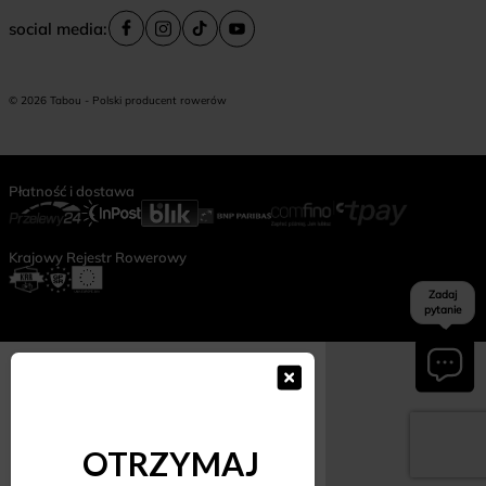
social media:
© 2026 Tabou - Polski producent rowerów
Płatność i dostawa
Krajowy Rejestr Rowerowy
Zadaj
pytanie