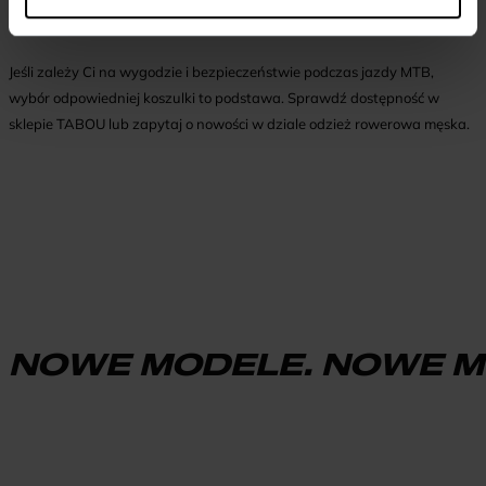
kontaktować się z obsługą sklepu.
Jeśli zależy Ci na wygodzie i bezpieczeństwie podczas jazdy MTB,
wybór odpowiedniej koszulki to podstawa. Sprawdź dostępność w
sklepie TABOU lub zapytaj o nowości w dziale odzież rowerowa męska.
NOWE MODELE. NOWE M