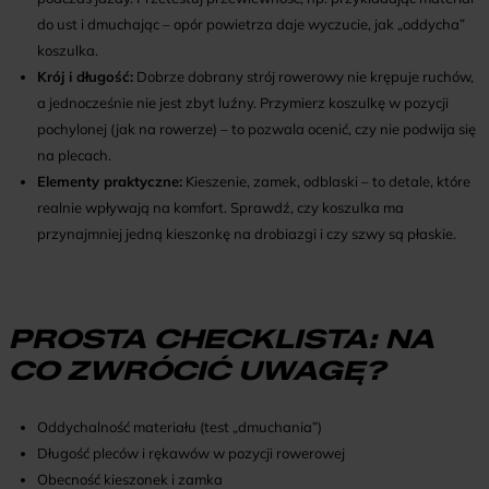
do ust i dmuchając – opór powietrza daje wyczucie, jak „oddycha”
koszulka.
Krój i długość:
Dobrze dobrany strój rowerowy nie krępuje ruchów,
a jednocześnie nie jest zbyt luźny. Przymierz koszulkę w pozycji
pochylonej (jak na rowerze) – to pozwala ocenić, czy nie podwija się
na plecach.
Elementy praktyczne:
Kieszenie, zamek, odblaski – to detale, które
realnie wpływają na komfort. Sprawdź, czy koszulka ma
przynajmniej jedną kieszonkę na drobiazgi i czy szwy są płaskie.
PROSTA CHECKLISTA: NA
CO ZWRÓCIĆ UWAGĘ?
Oddychalność materiału (test „dmuchania”)
Długość pleców i rękawów w pozycji rowerowej
Obecność kieszonek i zamka