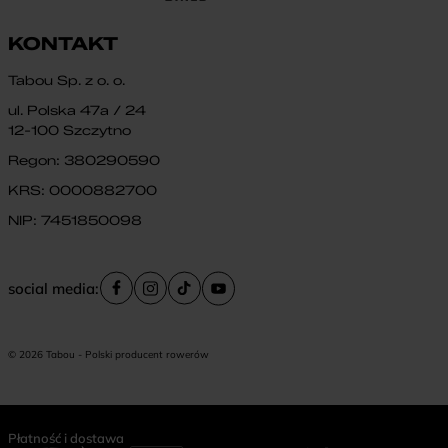
KONTAKT
Tabou Sp. z o. o.
ul. Polska 47a / 24
12-100 Szczytno
Regon: 380290590
KRS: 0000882700
NIP: 7451850098
social media:
© 2026 Tabou - Polski producent rowerów
Płatność i dostawa