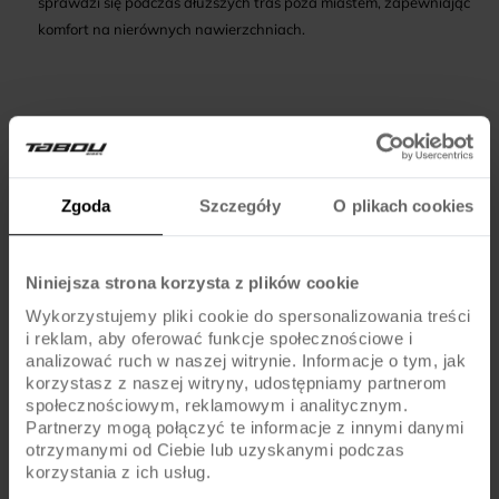
sprawdzi się podczas dłuższych tras poza miastem, zapewniając
komfort na nierównych nawierzchniach.
FAQ
Jak dobrać rozmiar lekkiego roweru elektrycznego
Zgoda
Szczegóły
O plikach cookies
damskiego?
Najlepiej kierować się zaleceniami producenta dotyczącymi wzrostu
Niniejsza strona korzysta z plików cookie
oraz przymierzyć rower przed zakupem.
Wykorzystujemy pliki cookie do spersonalizowania treści
i reklam, aby oferować funkcje społecznościowe i
Czy rower elektryczny damski TABOU nadaje się na
analizować ruch w naszej witrynie. Informacje o tym, jak
codzienne dojazdy?
korzystasz z naszej witryny, udostępniamy partnerom
społecznościowym, reklamowym i analitycznym.
Tak, modele TABOU są projektowane z myślą o wygodzie i
Partnerzy mogą połączyć te informacje z innymi danymi
praktyczności w miejskich warunkach.
otrzymanymi od Ciebie lub uzyskanymi podczas
korzystania z ich usług.