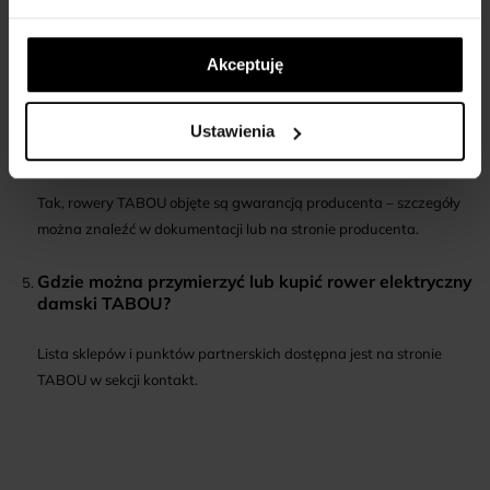
Na co zwrócić uwagę przy wyborze baterii w rowerze
elektrycznym?
Akceptuję
Warto sprawdzić pojemność baterii (Wh) oraz deklarowany zasięg
– im wyższe wartości, tym dłużej można jeździć bez ładowania.
Ustawienia
Czy rowery elektryczne TABOU mają gwarancję?
Tak, rowery TABOU objęte są gwarancją producenta – szczegóły
można znaleźć w dokumentacji lub na stronie producenta.
Gdzie można przymierzyć lub kupić rower elektryczny
damski TABOU?
Lista sklepów i punktów partnerskich dostępna jest na stronie
TABOU w sekcji kontakt.