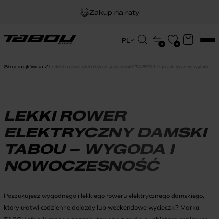
Zakup na raty
Dożywotnia gwarancja na ramę
Wyszukiwarka
PL
0
0
produktów
EN
Darmowa dostawa
HU
Strona główna
Lekki rower elektryczny damski TABOU – praktyczny wybór
PL
LEKKI ROWER
ELEKTRYCZNY DAMSKI
TABOU – WYGODA I
NOWOCZESNOŚĆ
Poszukujesz wygodnego i lekkiego roweru elektrycznego damskiego,
który ułatwi codzienne dojazdy lub weekendowe wycieczki? Marka