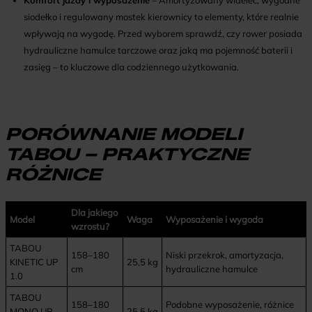
Komfort jazdy i wyposażenie
– Amortyzowany widelec, wygodne
siodełko i regulowany mostek kierownicy to elementy, które realnie
wpływają na wygodę. Przed wyborem sprawdź, czy rower posiada
hydrauliczne hamulce tarczowe oraz jaką ma pojemność baterii i
zasięg – to kluczowe dla codziennego użytkowania.
PORÓWNANIE MODELI
TABOU – PRAKTYCZNE
RÓŻNICE
Dla jakiego
Model
Waga
Wyposażenie i wygoda
wzrostu?
TABOU
158–180
Niski przekrok, amortyzacja,
KINETIC UP
25,5 kg
cm
hydrauliczne hamulce
1.0
TABOU
158–180
Podobne wyposażenie, różnice
MONO UP
25,5 kg