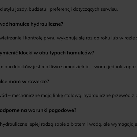
 stylu jazdy, budżetu i preferencji dotyczących serwisu.
ować hamulce hydrauliczne?
ietrzanie i kontrolę płynu wykonuje się raz do roku lub w razie
ymienić klocki w obu typach hamulców?
miana klocków jest możliwa samodzielnie – warto jednak zapozna
mulce mam w rowerze?
ewód – mechaniczne mają linkę stalową, hydrauliczne przewód z 
 odporne na warunki pogodowe?
ydrauliczne lepiej radzą sobie z błotem i wodą, ale wymagają s