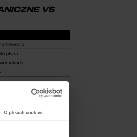
NICZNE VS
a hamowania
ola płynu
 warunkach
o
ROWY? MINI-
O plikach cookies
o zajrzeć do specyfikacji ramy