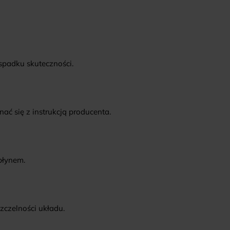
 spadku skuteczności.
ć się z instrukcją producenta.
płynem.
zczelności układu.