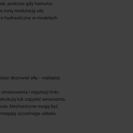
isk, podczas gdy hamulce
a inną modulację siły
, a hydrauliczne w modelach
esz dozować siłę – najlepiej
arowania i regulacji linki.
trukcją lub zapytać serwisanta.
łocie. Mechaniczne mogą być
wymagają szczelnego układu.