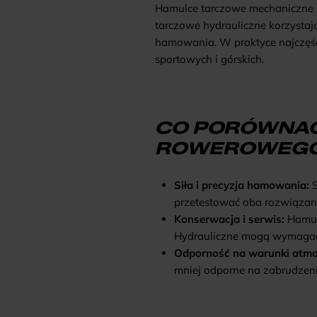
Hamulce tarczowe mechaniczne wy
tarczowe hydrauliczne korzystaj
hamowania. W praktyce najczęści
sportowych i górskich.
CO PORÓWNAĆ
ROWEROWEG
Siła i precyzja hamowania:
S
przetestować oba rozwiązania
Konserwacja i serwis:
Hamulc
Hydrauliczne mogą wymagać od
Odporność na warunki atmo
mniej odporne na zabrudzeni