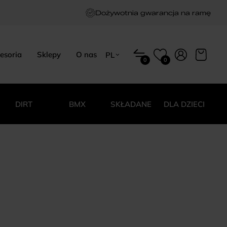
Dożywotnia gwarancja na ramę
esoria
Sklepy
O nas
PL
0
0
EN
HU
PL
DIRT
BMX
SKŁADANE
DLA DZIECI