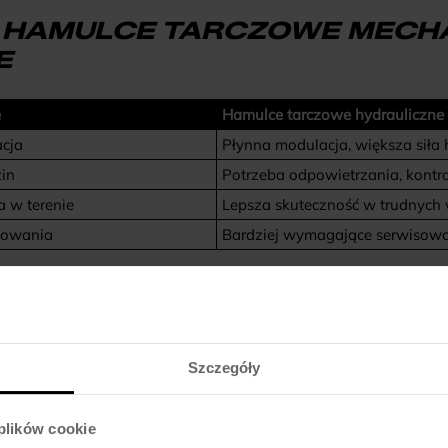
 HAMULCE TARCZOWE MECHA
E
e
Hamulce tarczowe hydrauliczne
cja
Płynna modulacja, większa sił
zin
Potrzeba odpowietrzania, kontr
a w terenie
Lepsza skuteczność w trudnych
mowania
Bardziej wymagające serwisow
ODPOWIEDNI HAMULEC ROWE
Szczegóły
zisz i jakiego stylu jazdy oczekujesz.
 plików cookie
zamontowane w Twoim rowerze lub jakie można zamontować (wart