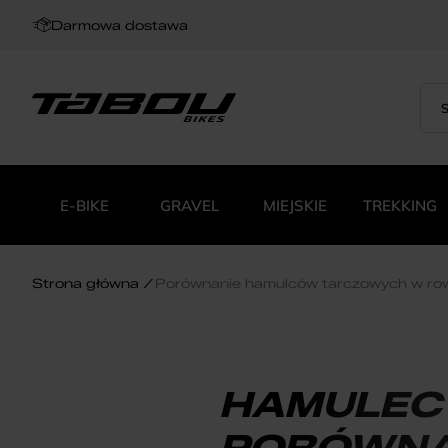
Darmowa dostawa
Sea
Wys
for:
pro
E-BIKE
GRAVEL
MIEJSKIE
TREKKING
Strona główna
Porównanie hamulców tarczowych w r
HAMULEC
PORÓWNA