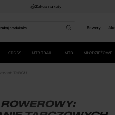
Zakup na raty
rch
zukiwarka
Rowery
Akc
duktów
CROSS
MTB TRAIL
MTB
MŁODZIEŻOWE
owerach TABOU
 ROWEROWY:
NIE TARCZOWYCH