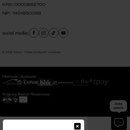
KRS: 0000882700
NIP: 7451850098
social media:
© 2026 Tabou - Polski producent rowerów
Płatność i dostawa
Krajowy Rejestr Rowerowy
Zadaj
pytanie