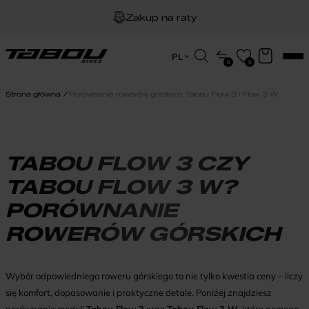
Zakup na raty
Dożywotnia gwarancja na ramę
Wyszukiwarka
PL
0
0
produktów
EN
Darmowa dostawa
HU
Strona główna
Porównanie rowerów górskich Tabou Flow 3 i Flow 3 W
PL
TABOU FLOW 3 CZY
TABOU FLOW 3 W?
PORÓWNANIE
ROWERÓW GÓRSKICH
Wybór odpowiedniego roweru górskiego to nie tylko kwestia ceny – liczy
się komfort, dopasowanie i praktyczne detale. Poniżej znajdziesz