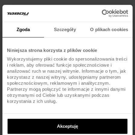
Jak dobrać rozmiar ramy?
Najlepiej kierować się tabelą rozmiarów producenta i swoim
Zgoda
Szczegóły
O plikach cookies
wzrostem. W razie wątpliwości warto skonsultować się ze
sprzedawcą.
Niniejsza strona korzysta z plików cookie
Czy oba modele nadają się na wycieczki terenowe?
Wykorzystujemy pliki cookie do spersonalizowania treści
i reklam, aby oferować funkcje społecznościowe i
Tak, oba rowery sprawdzą się zarówno na asfalcie, jak i na leśnych
analizować ruch w naszej witrynie. Informacje o tym, jak
ścieżkach dzięki amortyzacji i uniwersalnej geometrii.
korzystasz z naszej witryny, udostępniamy partnerom
społecznościowym, reklamowym i analitycznym.
Partnerzy mogą połączyć te informacje z innymi danymi
Czy różnią się wagą?
otrzymanymi od Ciebie lub uzyskanymi podczas
korzystania z ich usług.
Waga Tabou Flow 3 to 14,2 kg; dla Tabou Flow 3 W producent nie
podaje dokładnych danych – warto sprawdzić specyfikację
konkretnego egzemplarza.
Akceptuję
Na co jeszcze zwrócić uwagę przy wyborze?