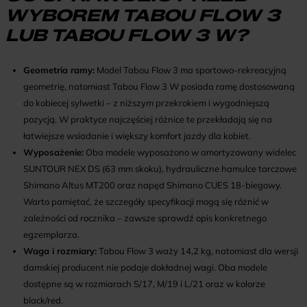
WYBOREM TABOU FLOW 3
LUB TABOU FLOW 3 W?
Geometria ramy:
Model
Tabou Flow 3
ma sportowo-rekreacyjną
geometrię, natomiast
Tabou Flow 3 W
posiada ramę dostosowaną
do kobiecej sylwetki – z niższym przekrokiem i wygodniejszą
pozycją. W praktyce najczęściej różnice te przekładają się na
łatwiejsze wsiadanie i większy komfort jazdy dla kobiet.
Wyposażenie:
Oba modele wyposażono w amortyzowany widelec
SUNTOUR NEX DS (63 mm skoku), hydrauliczne hamulce tarczowe
Shimano Altus MT200 oraz napęd Shimano CUES 18-biegowy.
Warto pamiętać, że szczegóły specyfikacji mogą się różnić w
zależności od rocznika – zawsze sprawdź opis konkretnego
egzemplarza.
Waga i rozmiary:
Tabou Flow 3
waży 14,2 kg, natomiast dla wersji
damskiej producent nie podaje dokładnej wagi. Oba modele
dostępne są w rozmiarach S/17, M/19 i L/21 oraz w kolorze
black/red.