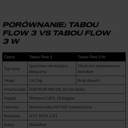
PORÓWNANIE: TABOU
FLOW 3 VS TABOU FLOW
3 W
Cecha
Tabou Flow 3
Tabou Flow 3 W
Sportowo-rekreacyjna,
Obniżona, dostosowana
Typ ramy
klasyczna
do kobiet
Waga
14,2 kg
Brak danych
Amortyzacja
SUNTOUR NEX DS, 63 mm skoku
Napęd
Shimano CUES, 18 biegów
Hamulce
Shimano Altus MT200, hydrauliczne
Rozmiary
S/17, M/19, L/21
Kolory
Black/Red