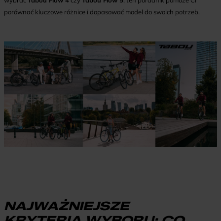
wybrać
Tabou Flow 4
czy
Tabou Flow 5
, ten poradnik pomoże Ci
porównać kluczowe różnice i dopasować model do swoich potrzeb.
NAJWAŻNIEJSZE
KRYTERIA WYBORU: CO