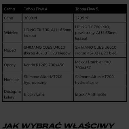
Cecha
Tabou Flow 4
Tabou Flow 5
Cena
3099 zł
3799 zł
UDING TK 700 PRO,
UDING TK 700, ALU, 65mm,
Widelec
powietrzny, ALU, 65mm,
lockout
lockout
SHIMANO CUES U4010
SHIMANO CUES U6010
Napęd
(korba 46-30T), 20 biegów
(korba 46-32T), 22 biegi
Maxxis Rambler EXO
Opony
Kenda K1269 700x45C
700x45C
Shimano Altus MT200
Shimano Altus MT200
Hamulce
hydrauliczne
hydrauliczne
Dostępne
Black / Lime
Black / Anthracite
kolory
JAK WYBRAĆ WŁAŚCIWY