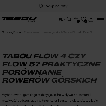
Zakup na raty
Dożywotnia gwarancja na ramę
Wyszukiwarka
PL
0
0
produktów
EN
Darmowa dostawa
HU
Strona główna
Porównanie rowerów górskich Tabou Flow 4 i Flow 5
PL
TABOU FLOW 4 CZY
FLOW 5? PRAKTYCZNE
PORÓWNANIE
ROWERÓW GÓRSKICH
Wybór roweru górskiego to decyzja, która wpływa na komfort i
możliwości podczas jazdy w terenie. Jeśli zastanawiasz się, czy lepiej