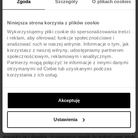
Zgoda
Szczegóły
O plikach cookies
Jak sprawdzić, który rozmiar ramy wybrać?
Najlepiej porównać swój wzrost i przekrok z tabelą rozmiarów
Niniejsza strona korzysta z plików cookie
producenta lub skonsultować się w sklepie.
Wykorzystujemy pliki cookie do spersonalizowania treści
i reklam, aby oferować funkcje społecznościowe i
Czy modele różnią się wagą?
analizować ruch w naszej witrynie. Informacje o tym, jak
korzystasz z naszej witryny, udostępniamy partnerom
społecznościowym, reklamowym i analitycznym.
Waga może się nieznacznie różnić w zależności od rozmiaru i
Partnerzy mogą połączyć te informacje z innymi danymi
wyposażenia, warto sprawdzić specyfikację konkretnego
otrzymanymi od Ciebie lub uzyskanymi podczas
egzemplarza.
korzystania z ich usług.
Na co zwrócić uwagę przy wyborze między Flow 5 a
5W?
Akceptuję
Najważniejsze to wygoda wsiadania, preferowana pozycja
podczas jazdy oraz dopasowanie ramy do sylwetki.
Ustawienia
Jeśli nadal masz wątpliwości, porównaj oba modele na żywo lub
skonsultuj się z doradcą – to najprostszy sposób, by wybrać rower górski