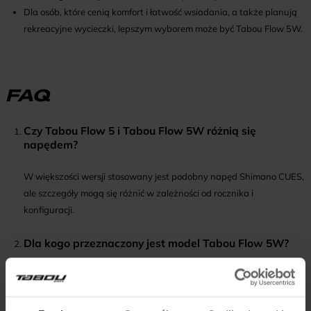
Dla osób, które cenią komfort i łatwość wsiadania, a także planują
rekreacyjne wycieczki, lepszym wyborem może być Tabou Flow 5W.
FAQ
Czy Tabou Flow 5 i Tabou Flow 5W różnią się
napędem?
W większości wersji stosowany jest podobny napęd Shimano CUES,
ale szczegóły mogą się różnić w zależności od rocznika i
konfiguracji.
Dla kogo przeznaczony jest model Tabou Flow 5W?
To wariant zaprojektowany z myślą o kobietach, z ramą
ułatwiającą wsiadanie i komfortową geometrią.