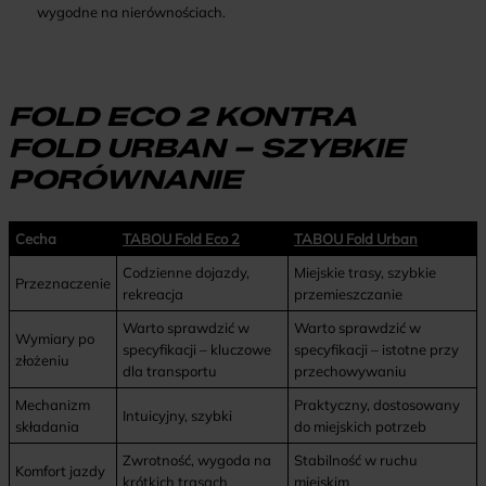
wygodne na nierównościach.
FOLD ECO 2 KONTRA
FOLD URBAN – SZYBKIE
PORÓWNANIE
Cecha
TABOU Fold Eco 2
TABOU Fold Urban
Codzienne dojazdy,
Miejskie trasy, szybkie
Przeznaczenie
rekreacja
przemieszczanie
Warto sprawdzić w
Warto sprawdzić w
Wymiary po
specyfikacji – kluczowe
specyfikacji – istotne przy
złożeniu
dla transportu
przechowywaniu
Mechanizm
Praktyczny, dostosowany
Intuicyjny, szybki
składania
do miejskich potrzeb
Zwrotność, wygoda na
Stabilność w ruchu
Komfort jazdy
krótkich trasach
miejskim