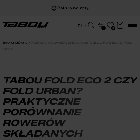
Zakup na raty
Dożywotnia gwarancja na ramę
Wyszukiwarka
PL
0
0
produktów
EN
Darmowa dostawa
HU
Strona główna
Porównanie rowerów składanych TABOU Fold Eco 2 i Fold
PL
Urban
TABOU FOLD ECO 2 CZY
FOLD URBAN?
PRAKTYCZNE
PORÓWNANIE
ROWERÓW
SKŁADANYCH