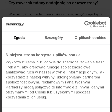
Czy rower składany nadaje się na dłuższe trasy?
W zależności od modelu, rower składany może być wygodny na
krótkich i średnich dystansach, ale na dłuższych trasach tradycyjny
rower zwykle zapewnia większy komfort.
Zgoda
Szczegóły
O plikach cookies
Jak sprawdzić, czy rower składany zmieści się w
bagażniku?
Warto porównać wymiary po złożeniu podane przez producenta z
Niniejsza strona korzysta z plików cookie
przestrzenią w bagażniku swojego samochodu.
Wykorzystujemy pliki cookie do spersonalizowania treści
i reklam, aby oferować funkcje społecznościowe i
analizować ruch w naszej witrynie. Informacje o tym, jak
Czy składanie roweru jest trudne?
korzystasz z naszej witryny, udostępniamy partnerom
społecznościowym, reklamowym i analitycznym.
Większość nowoczesnych rowerów składanych ma intuicyjne
Partnerzy mogą połączyć te informacje z innymi danymi
mechanizmy, ale najlepiej przetestować składanie na żywo lub
otrzymanymi od Ciebie lub uzyskanymi podczas
obejrzeć instrukcję producenta.
korzystania z ich usług.
Na co zwrócić uwagę przy wyborze roweru