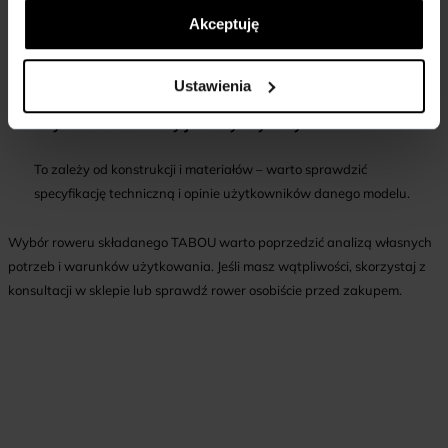
składanego?
Akceptuję
Kluczowe są wymiary po złożeniu, łatwość składania oraz komfort
jazdy na wybranej trasie.
Ustawienia
Czy rower składany jest wytrzymały?
To zależy od konstrukcji i materiałów – warto sprawdzić
specyfikację techniczną i opinie użytkowników danego modelu.
Wybór roweru składanego TABOU warto poprzedzić analizą własnych
potrzeb i warunków użytkowania. Jeśli masz wątpliwości, skorzystaj z
konsultacji w sklepie lub sprawdź rower osobiście przed zakupem.