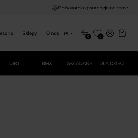
Dożywotnia gwarancja na ramę
esoria
Sklepy
O nas
PL
0
0
EN
HU
PL
DIRT
BMX
SKŁADANE
DLA DZIECI