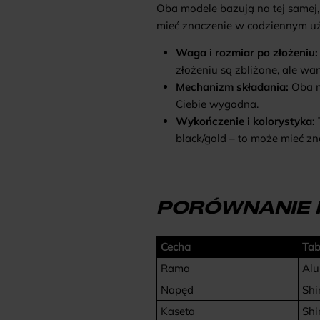
Oba modele bazują na tej samej, 
mieć znaczenie w codziennym uż
Waga i rozmiar po złożeniu:
złożeniu są zbliżone, ale w
Mechanizm składania:
Oba mo
Ciebie wygodna.
Wykończenie i kolorystyka:
black/gold – to może mieć zna
PORÓWNANIE
Cecha
Tab
Rama
Alu
Napęd
Shi
Kaseta
Shi