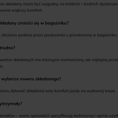
er składany może być wygodny na krótkich i średnich dystansach
ewnia większy komfort.
składany zmieści się w bagażniku?
złożeniu podane przez producenta z przestrzenią w bagażnik
 trudne?
erów składanych ma intuicyjne mechanizmy, ale najlepiej prze
a.
y wyborze roweru składanego?
niu, łatwość składania oraz komfort jazdy na wybranej trasie.
wytrzymały?
ateriałów – warto sprawdzić specyfikację techniczną i opinie u