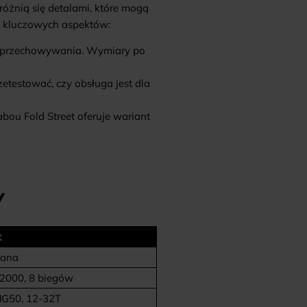
różnią się detalami, które mogą
a kluczowych aspektów:
u przechowywania. Wymiary po
etestować, czy obsługa jest dla
abou Fold Street
oferuje wariant
W
t
dana
R2000, 8 biegów
HG50, 12-32T