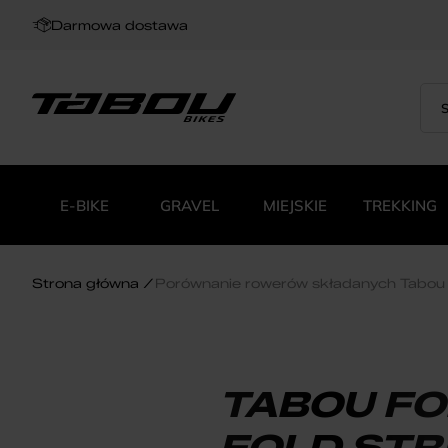
Darmowa dostawa
Sea
Wys
for:
pro
E-BIKE
GRAVEL
MIEJSKIE
TREKKING
Strona główna
Porównanie rowerów składanych Tabou F
TABOU FO
FOLD STR