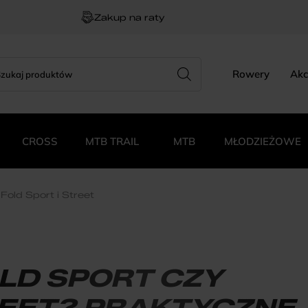
Zakup na raty
rch
zukiwarka
Rowery
Akc
duktów
CROSS
MTB TRAIL
MTB
MŁODZIEŻOWE
old Sport i Street
LD SPORT CZY
EET? PRAKTYCZNE