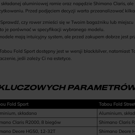
składanej aluminiowej ramie oraz napędzie Shimano Claris, ale 
ytkowaniu. Przed podjęciem decyzji warto przeanalizować kilk
Sprawdź, czy rower zmieści się w Twoim bagażniku lub miejsc
arto je porównać w specyfikacji wybranego modelu.
dele mają intuicyjny system, ale przed zakupem dobrze jest prz
Tabou Fold Sport
dostępny jest w wersji black/silver, natomiast
T
czenie, jeśli zależy Ci na estetyce.
 KLUCZOWYCH PARAMETRÓ
ou Fold Sport
Tabou Fold Stree
minium, składana
Aluminium, skła
mano Claris R2000, 8 biegów
Shimano Claris 
mano Deore HG50, 12-32T
Shimano Deore 