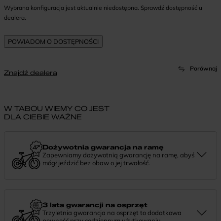
Wybrana konfiguracja jest aktualnie niedostępna. Sprawdź dostępność u
dealera.
Porównaj
Znajdź dealera
W TABOU WIEMY CO JEST
DLA CIEBIE WAŻNE
Dożywotnia gwarancja na ramę
Zapewniamy dożywotnią gwarancję na ramę, abyś
mógł jeździć bez obaw o jej trwałość.
Dożywotnia gwarancja to potwierdzenie, że tworzymy rowery z
myślą o wieloletniej niezawodności. Jeśli potrzebujesz więcej
informacji lub chcesz zgłosić sprawę, skontaktuj się z nami —
chętnie pomożemy.
3 lata gwarancji na osprzęt
Trzyletnia gwarancja na osprzęt to dodatkowa
pewność przy codziennym użytkowaniu.