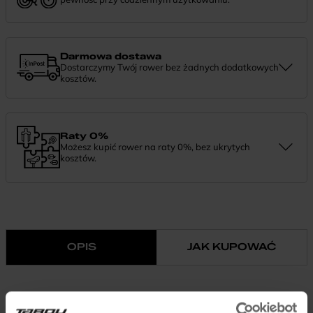
Jeśli zauważysz coś niepokojącego w działaniu komponentów, daj
nam znać. Podpowiemy, co zrobić i pomożemy znaleźć najlepsze
rozwiązanie.
Darmowa dostawa
Dostarczymy Twój rower bez żadnych dodatkowych
kosztów.
Zamówienie dostarczymy szybko, bezpłatnie i bezpiecznie. Jeśli
masz pytania dotyczące wysyłki — daj nam znać.
Raty 0%
Możesz kupić rower na raty 0%, bez ukrytych
kosztów.
Finansowanie 0% pozwala rozłożyć płatność na wygodne
miesięczne raty. To prosty sposób, by wybrać wymarzony model i
zapłacić za niego w swoim tempie.
OPIS
JAK KUPOWAĆ