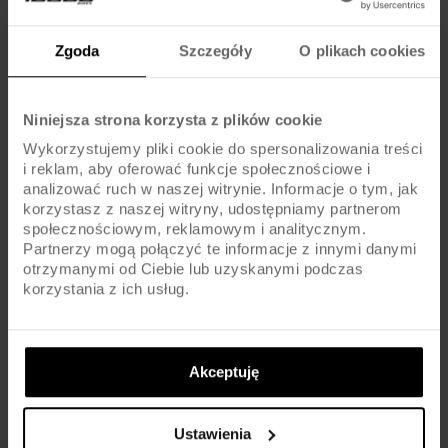
Bawełna czesana ring-spun z certyfikatem Organic lub Organic In
Conversion Cotton / poliester pochodzący z recyklingu
Zgoda
Szczegóły
O plikach cookies
Kieszenie w szwach bocznych
Szwy boczne
Półksiężycowy karczek single jersey
Niniejsza strona korzysta z plików cookie
Single jersey
Kaptur z podszewką
Wykorzystujemy pliki cookie do spersonalizowania treści
i reklam, aby oferować funkcje społecznościowe i
Wysokiej jakości taśma wzmacniająca na karku o splocie w jodełkę i
analizować ruch w naszej witrynie. Informacje o tym, jak
modny troczek
korzystasz z naszej witryny, udostępniamy partnerom
Wewnątrz materiał szczotkowany
społecznościowym, reklamowym i analitycznym.
Łatwa identyfikacja rozmiaru dzięki metce na karku
Partnerzy mogą połączyć te informacje z innymi danymi
Okrągły dekolt
otrzymanymi od Ciebie lub uzyskanymi podczas
korzystania z ich usług.
Rozmiary:
Rozmiar
A – Szerokość pod pachami
B – Długość całkowita
S
52
70
Akceptuję
M
55,5
72
Ustawienia
L
59
74