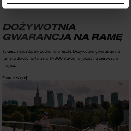
XL
62,5
76
DOŻYWOTNIA
GWARANCJA NA RAMĘ
Ty ciesz się jazdą, my zadbamy o resztę. Dożywotnia gwarancja na
ramę to dowód na to, że w TABOU stawiamy jakość na pierwszym
miejscu.
Zobacz więcej