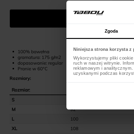
OPIS
Zgoda
Niniejsza strona korzysta z
100% bawełna
gramatura: 175 g/m2
Wykorzystujemy pliki cookie 
dopasowanie: regular
ruch w naszej witrynie. Inf
reklamowym i analitycznym. 
Pranie w 60°C
uzyskanymi podczas korzysta
Rozmiary:
Rozmiar:
Klatka piersiowa (A)
S
86
M
92
L
100
XL
108