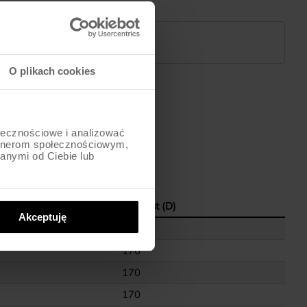
JAK KUPOWAĆ
O plikach cookies
ołecznościowe i analizować
artnerom społecznościowym,
anymi od Ciebie lub
 (C)
Wzrost (D)
Akceptuję
168
170
170
170