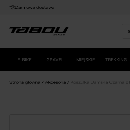
Darmowa dostawa
Sea
Wys
for:
pro
E-BIKE
GRAVEL
MIEJSKIE
TREKKING
Strona główna
Akcesoria
Koszulka Damska Czarna z 