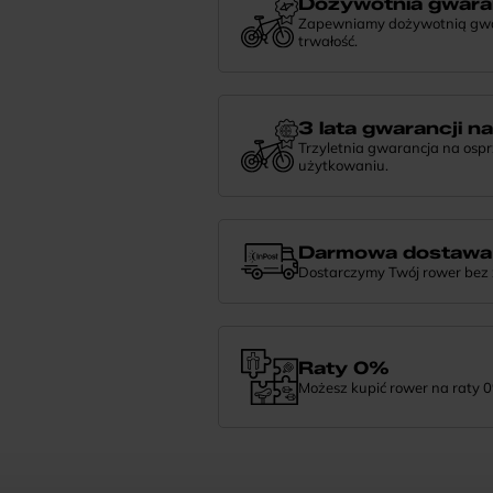
Dożywotnia gwara
Zapewniamy dożywotnią gwara
trwałość.
Dożywotnia gwarancja to potwierdzeni
niezawodności. Jeśli potrzebujesz więce
nami — chętnie pomożemy.
3 lata gwarancji n
Trzyletnia gwarancja na osp
użytkowaniu.
Jeśli zauważysz coś niepokojącego w
zrobić i pomożemy znaleźć najlepsze 
Darmowa dostawa
Dostarczymy Twój rower bez
Zamówienie dostarczymy szybko, bezpła
— daj nam znać.
Raty 0%
Możesz kupić rower na raty 0
Finansowanie 0% pozwala rozłożyć pła
wybrać wymarzony model i zapłacić z