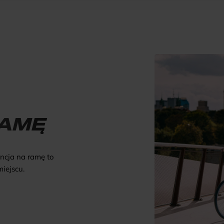
RAMĘ
ncja na ramę to
iejscu.