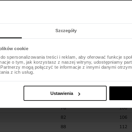
Szczegóły
 plików cookie
do spersonalizowania treści i reklam, aby oferować funkcje sp
ormacje o tym, jak korzystasz z naszej witryny, udostępniamy p
Partnerzy mogą połączyć te informacje z innymi danymi otrzym
nia z ich usług.
Talia (B)
Biodra
Ustawienia
70
95
76
100
82
106
88
112