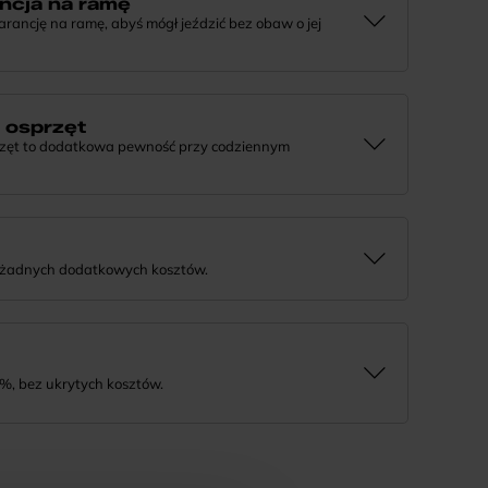
ncja na ramę
ncję na ramę, abyś mógł jeździć bez obaw o jej
e, że tworzymy rowery z myślą o wieloletniej
j informacji lub chcesz zgłosić sprawę, skontaktuj się z
a osprzęt
rzęt to dodatkowa pewność przy codziennym
 działaniu komponentów, daj nam znać. Podpowiemy, co
rozwiązanie.
 żadnych dodatkowych kosztów.
tnie i bezpiecznie. Jeśli masz pytania dotyczące wysyłki
%, bez ukrytych kosztów.
tność na wygodne miesięczne raty. To prosty sposób, by
a niego w swoim tempie.