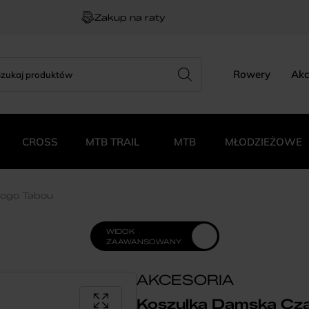
Zakup na raty
rch
zukiwarka
Rowery
Akc
duktów
CROSS
MTB TRAIL
MTB
MŁODZIEŻOWE
logo Tabou
WIDOK
ZAAWANSOWANY
AKCESORIA
Koszulka Damska Cza