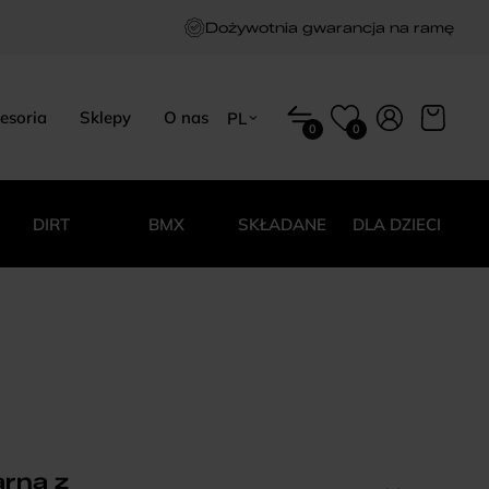
Dożywotnia gwarancja na ramę
esoria
Sklepy
O nas
PL
0
0
EN
HU
PL
DIRT
BMX
SKŁADANE
DLA DZIECI
rna z