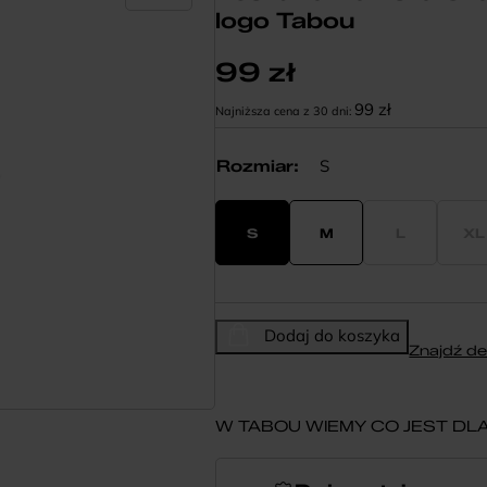
logo Tabou
99
zł
99
zł
Najniższa cena z 30 dni:
S
Rozmiar
:
S
M
L
XL
Dodaj do koszyka
Znajdź de
W TABOU WIEMY CO JEST DLA