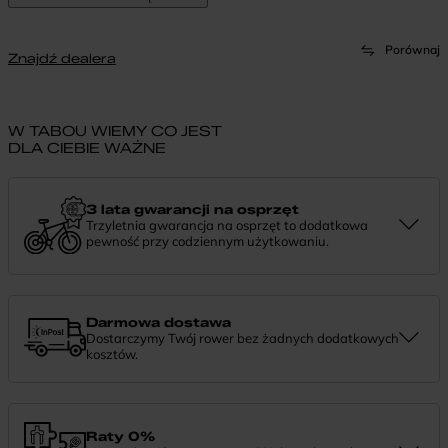
Porównaj
Znajdź dealera
W TABOU WIEMY CO JEST
DLA CIEBIE WAŻNE
3 lata gwarancji na osprzęt
Trzyletnia gwarancja na osprzęt to dodatkowa
pewność przy codziennym użytkowaniu.
Jeśli zauważysz coś niepokojącego w działaniu komponentów, daj
nam znać. Podpowiemy, co zrobić i pomożemy znaleźć najlepsze
rozwiązanie.
Darmowa dostawa
Dostarczymy Twój rower bez żadnych dodatkowych
kosztów.
Zamówienie dostarczymy szybko, bezpłatnie i bezpiecznie. Jeśli
masz pytania dotyczące wysyłki — daj nam znać.
Raty 0%