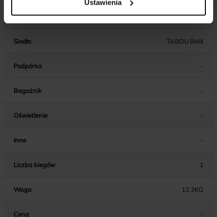
Ustawienia
Wspornik siodła
INTEGRATED / ALU
Siodło
TABOU BMX
Podpórka
-
Bagażnik
-
Oświetlenie
-
Inne
-
Liczba biegów
1
Waga
12.3KG
Cena
-