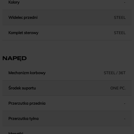
Kolory
-
Widelec przedni
STEEL
Komplet sterowy
STEEL
NAPĘD
Mechanizm korbowy
STEEL / 36T
Środek suportu
ONE PC.
Przerzutka przednia
-
Przerzutka tylna
-
Manetki
-