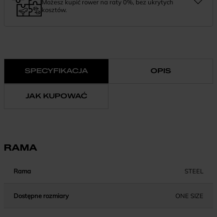
Możesz kupić rower na raty 0%, bez ukrytych
kosztów.
Finansowanie 0% pozwala rozłożyć płatność na wygodne
miesięczne raty. To prosty sposób, by wybrać wymarzony model i
zapłacić za niego w swoim tempie.
SPECYFIKACJA
OPIS
JAK KUPOWAĆ
RAMA
Rama
STEEL
Dostępne rozmiary
ONE SIZE