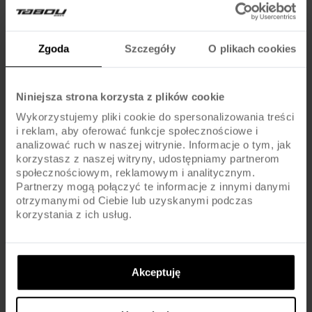
Zgoda
Szczegóły
O plikach cookies
KOMPONENTY
Hamulce
V-BRAKE / ALU
Niniejsza strona korzysta z plików cookie
Wykorzystujemy pliki cookie do spersonalizowania treści
Dźwignie hamulca
ALU
i reklam, aby oferować funkcje społecznościowe i
analizować ruch w naszej witrynie. Informacje o tym, jak
Błotniki
-
korzystasz z naszej witryny, udostępniamy partnerom
społecznościowym, reklamowym i analitycznym.
Partnerzy mogą połączyć te informacje z innymi danymi
Pedały
PLATFORM / PLASTIC
otrzymanymi od Ciebie lub uzyskanymi podczas
korzystania z ich usług.
Kierownica
STEEL
Chwyty kierownicy
TABOU BMX
Akceptuję
Wspornik kierownicy
ALU / ROTOR