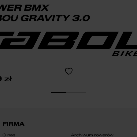
WER BMX
OU GRAVITY 3.0
9
zł
FIRMA
O nas
Archiwum rowerów