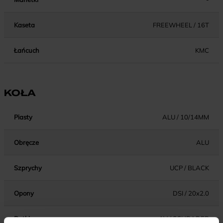
Kaseta
FREEWHEEL / 16T
Łańcuch
KMC
KOŁA
Piasty
ALU / 10/14MM
Obręcze
ALU
Szprychy
UCP / BLACK
Opony
DSI / 20x2.0
Dętki
AV / SCHRADER