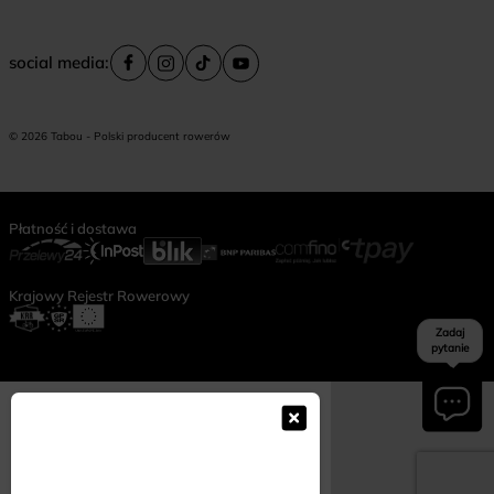
social media:
© 2026 Tabou - Polski producent rowerów
Płatność i dostawa
Krajowy Rejestr Rowerowy
Zadaj
pytanie