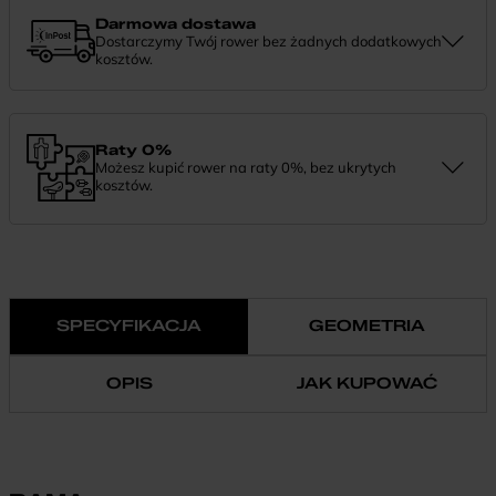
rozwiązanie.
Darmowa dostawa
Dostarczymy Twój rower bez żadnych dodatkowych
kosztów.
Zamówienie dostarczymy szybko, bezpłatnie i bezpiecznie. Jeśli
masz pytania dotyczące wysyłki — daj nam znać.
Raty 0%
Możesz kupić rower na raty 0%, bez ukrytych
kosztów.
Finansowanie 0% pozwala rozłożyć płatność na wygodne
miesięczne raty. To prosty sposób, by wybrać wymarzony model i
zapłacić za niego w swoim tempie.
SPECYFIKACJA
GEOMETRIA
OPIS
JAK KUPOWAĆ