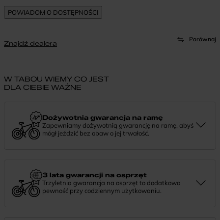
Porównaj
Znajdź dealera
W TABOU WIEMY CO JEST
DLA CIEBIE WAŻNE
Dożywotnia gwarancja na ramę
Zapewniamy dożywotnią gwarancję na ramę, abyś
mógł jeździć bez obaw o jej trwałość.
Dożywotnia gwarancja to potwierdzenie, że tworzymy rowery z
myślą o wieloletniej niezawodności. Jeśli potrzebujesz więcej
informacji lub chcesz zgłosić sprawę, skontaktuj się z nami —
chętnie pomożemy.
3 lata gwarancji na osprzęt
Trzyletnia gwarancja na osprzęt to dodatkowa
pewność przy codziennym użytkowaniu.
Jeśli zauważysz coś niepokojącego w działaniu komponentów, daj
nam znać. Podpowiemy, co zrobić i pomożemy znaleźć najlepsze