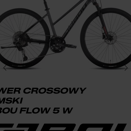
WER CROSSOWY
MSKI
BOU FLOW 5 W