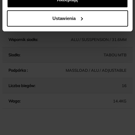
Chwyty kierownicy:
COMFORT
Ustawienia
Wspornik kierownicy:
ALU / AHEAD / ADJUSTABLE
Wspornik siodła:
ALU / SUSSPENSION / 31.6MM
Siodło:
TABOU MTB
Podpórka :
MASSLOAD / ALU / ADJUSTABLE
Liczba biegów:
16
Waga:
14.4KG