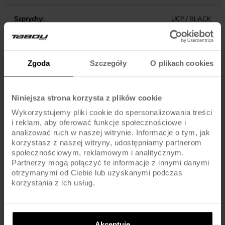
Szprychy:
UCP / BLACK
Opony:
IMPAC SMARTPAC / 700x40C
Zgoda
Szczegóły
O plikach cookies
Dętki:
SV / PRESTA
Niniejsza strona korzysta z plików cookie
KOMPONENTY
Wykorzystujemy pliki cookie do spersonalizowania treści
i reklam, aby oferować funkcje społecznościowe i
analizować ruch w naszej witrynie. Informacje o tym, jak
Hamulce:
V-BRAKE / ALU
korzystasz z naszej witryny, udostępniamy partnerom
społecznościowym, reklamowym i analitycznym.
Partnerzy mogą połączyć te informacje z innymi danymi
Dźwignie hamulca:
SHIMANO ALTUS ST-EF500
otrzymanymi od Ciebie lub uzyskanymi podczas
korzystania z ich usług.
Pedały :
STANDARD
Kierownica:
ALU / 680MM / 31.8MM
Akceptuję