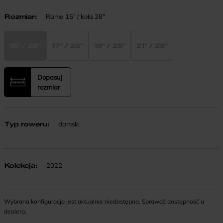
Rozmiar
:
Rama 15" / koła 28"
15" / 28"
17" / 28"
19" / 28"
21" / 28"
Dopasuj
rozmiar
Typ roweru
:
damski
Kolekcja
:
2022
Wybrana konfiguracja jest aktualnie niedostępna. Sprawdź dostępność u
dealera.