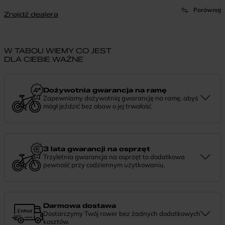
Porównaj
Znajdź dealera
W TABOU WIEMY CO JEST
DLA CIEBIE WAŻNE
Dożywotnia gwarancja na ramę
Zapewniamy dożywotnią gwarancję na ramę, abyś
mógł jeździć bez obaw o jej trwałość.
Dożywotnia gwarancja to potwierdzenie, że tworzymy rowery z
myślą o wieloletniej niezawodności. Jeśli potrzebujesz więcej
informacji lub chcesz zgłosić sprawę, skontaktuj się z nami —
chętnie pomożemy.
3 lata gwarancji na osprzęt
Trzyletnia gwarancja na osprzęt to dodatkowa
pewność przy codziennym użytkowaniu.
Jeśli zauważysz coś niepokojącego w działaniu komponentów, daj
nam znać. Podpowiemy, co zrobić i pomożemy znaleźć najlepsze
rozwiązanie.
Darmowa dostawa
Dostarczymy Twój rower bez żadnych dodatkowych
kosztów.