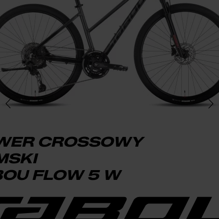
WER CROSSOWY
MSKI
BOU FLOW 5 W