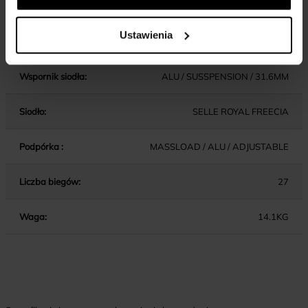
Chwyty kierownicy:
COMFORT
Ustawienia
Wspornik kierownicy:
ALU / AHEAD / ADJUSTABLE
Wspornik siodła:
ALU / SUSSPENSION / 31.6MM
Siodło:
SELLE ROYAL FREECIA
Podpórka :
MASSLOAD / ALU / ADJUSTABLE
Liczba biegów:
27
Waga:
14.1KG