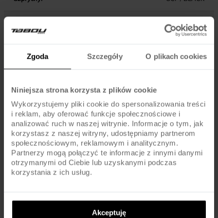
Opony:
SCHWALBE SMART SAM / 700x40C
Dętki:
SV / PRESTA
Zgoda
Szczegóły
O plikach cookies
KOMPONENTY
Niniejsza strona korzysta z plików cookie
Wykorzystujemy pliki cookie do spersonalizowania treści
SHIMANO ALTUS MT200 DISC BRAKE / ROTORS
i reklam, aby oferować funkcje społecznościowe i
Hamulce:
160MM
analizować ruch w naszej witrynie. Informacje o tym, jak
korzystasz z naszej witryny, udostępniamy partnerom
społecznościowym, reklamowym i analitycznym.
Dźwignie hamulca:
SHIMANO ALTUS MT200
Partnerzy mogą połączyć te informacje z innymi danymi
otrzymanymi od Ciebie lub uzyskanymi podczas
korzystania z ich usług.
Pedały :
STANDARD
Kierownica:
ALU / 680MM / 31.8MM
Akceptuję