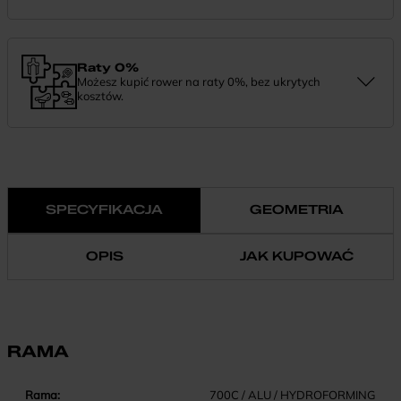
Zamówienie dostarczymy szybko, bezpłatnie i bezpiecznie. Jeśli
masz pytania dotyczące wysyłki — daj nam znać.
Raty 0%
Możesz kupić rower na raty 0%, bez ukrytych
kosztów.
Finansowanie 0% pozwala rozłożyć płatność na wygodne
miesięczne raty. To prosty sposób, by wybrać wymarzony model i
zapłacić za niego w swoim tempie.
SPECYFIKACJA
GEOMETRIA
OPIS
JAK KUPOWAĆ
RAMA
Rama:
700C / ALU / HYDROFORMING