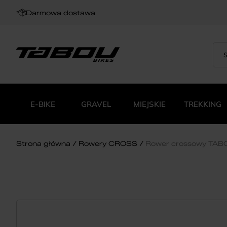
Darmowa dostawa
Sea
Wys
for:
pro
E-BIKE
GRAVEL
MIEJSKIE
TREKKING
Strona główna
Rowery CROSS
Rower crossowy TAB