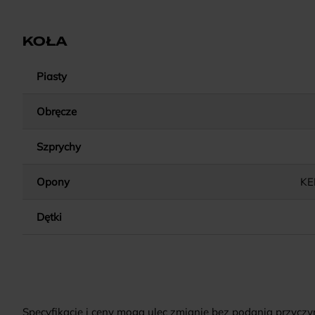
KOŁA
Piasty
Obręcze
Szprychy
Opony
KE
Dętki
Specyfikacje i ceny mogą ulec zmianie bez podania przyczy