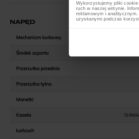
Wykorzystujemy pliki cookie 
ruch w naszej witrynie. Inf
reklamowym i analitycznym. 
uzyskanymi podczas korzysta
NAPĘD
Mechanizm korbowy
Środek suportu
SHIMANO BB
Przerzutka przednia
Przerzutka tylna
Manetki
Kaseta
SHIMA
Łańcuch