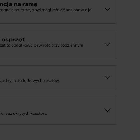
ncja na ramę
ncję na ramę, abyś mógł jeździć bez obaw o jej
e, że tworzymy rowery z myślą o wieloletniej
j informacji lub chcesz zgłosić sprawę, skontaktuj się z
a osprzęt
rzęt to dodatkowa pewność przy codziennym
 działaniu komponentów, daj nam znać. Podpowiemy, co
rozwiązanie.
 żadnych dodatkowych kosztów.
tnie i bezpiecznie. Jeśli masz pytania dotyczące wysyłki
%, bez ukrytych kosztów.
tność na wygodne miesięczne raty. To prosty sposób, by
a niego w swoim tempie.