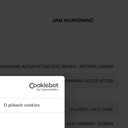
JAK KUPOWAĆ
SHIMANO ALTUS MT200 DISC BRAKE / ROTORS 160MM
SHIMANO ALTUS MT200
-
O plikach cookies
PLASTIC / ALU CAGE
ALU / 680MM / 31.8MM