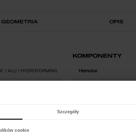
GEOMETRIA
OPIS
KOMPONENTY
0C / ALU / HYDROFORMING
Hamulce
17/19/21/23"
Dźwignie hamulca
-
Błotniki
Szczegóły
X HLO DS / 63MM TRAVEL
Pedały
 plików cookie
ZS / CARTRIDGE
Kierownica