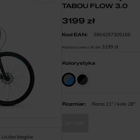
TABOU FLOW 3.0
3199
zł
5904257305169
Kod EAN:
3199
zł
Najniższa cena z 30 dni:
Kolorystyka
Rama 21" / koła 28"
Rozmiar
:
21" / 28"
Liczba biegów