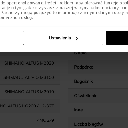
do spersonalizowania treści i reklam, aby oferować funkcje sp
ormacje o tym, jak korzystasz z naszej witryny, udostępniamy p
Chwyty kierownicy
Partnerzy mogą połączyć te informacje z innymi danymi otrzym
nia z ich usług.
Wspornik kierownicy
PROWHEEL RMX / 46/30T
Ustawienia
Wspornik siodła
-MT500 / HOLLOWTECH II
Siodło
SHIMANO ALTUS M2020
Podpórka
SHIMANO ALIVIO M3100
Bagażnik
SHIMANO ALTUS M2010
Oświetlenie
NO ALTUS HG200 / 12-32T
Inne
KMC Z-9
Liczba biegów