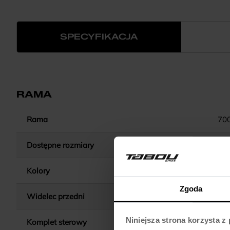
SPECYFIKACJA
RAMA
Rama
70
Dostępne rozmiary
Kolory
Zgoda
Widelec przedni
SUNTOUR NE
Niniejsza strona korzysta z
Komplet sterowy