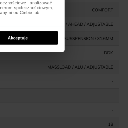
ołecznościowe i analizować
artnerom społecznościowym,
COMFORT
anymi od Ciebie lub
ALU / AHEAD / ADJUSTABLE
Akceptuję
ALU / SUSSPENSION / 31.6MM
DDK
MASSLOAD / ALU / ADJUSTABLE
-
-
-
18