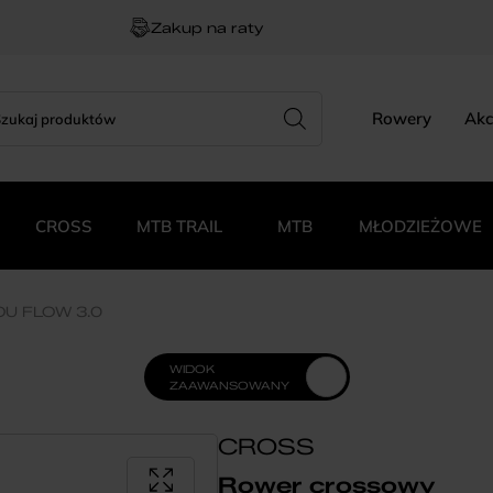
Zakup na raty
rch
zukiwarka
Rowery
Akc
duktów
CROSS
MTB TRAIL
MTB
MŁODZIEŻOWE
OU FLOW 3.0
WIDOK
ZAAWANSOWANY
CROSS
Rower crossowy