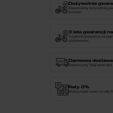
Dożywotnia gwara
Zapewniamy dożywotnią gwara
trwałość.
Dożywotnia gwarancja to potwierdzeni
niezawodności. Jeśli potrzebujesz więce
nami — chętnie pomożemy.
3 lata gwarancji n
Trzyletnia gwarancja na osp
użytkowaniu.
Jeśli zauważysz coś niepokojącego w
zrobić i pomożemy znaleźć najlepsze 
Darmowa dostawa
Dostarczymy Twój rower bez
Zamówienie dostarczymy szybko, bezpła
— daj nam znać.
Raty 0%
Możesz kupić rower na raty 0
Finansowanie 0% pozwala rozłożyć pła
wybrać wymarzony model i zapłacić z