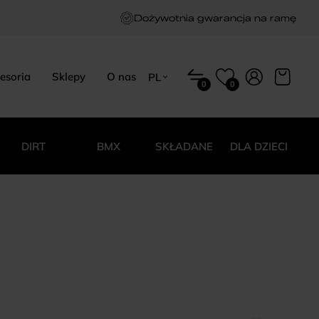
Dożywotnia gwarancja na ramę
esoria
Sklepy
O nas
PL
0
0
EN
HU
PL
DIRT
BMX
SKŁADANE
DLA DZIECI