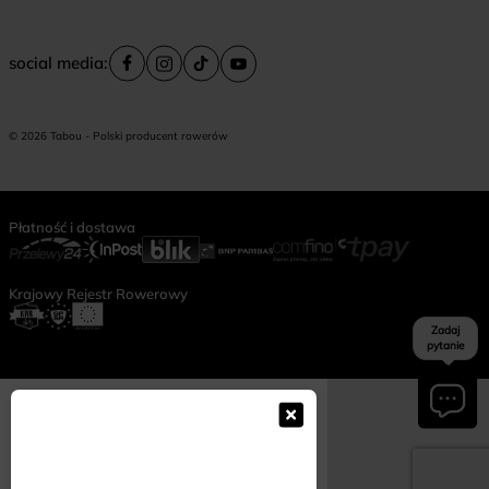
social media:
© 2026 Tabou - Polski producent rowerów
Płatność i dostawa
Krajowy Rejestr Rowerowy
Zadaj
pytanie