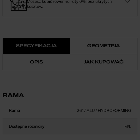
Możesz kupić rower na raty 0%, bez ukrytych
kosztów.
Finansowanie 0% pozwala rozłożyć płatność na wygodne
miesięczne raty. To prosty sposób, by wybrać wymarzony model i
zapłacić za niego w swoim tempie.
SPECYFIKACJA
GEOMETRIA
OPIS
JAK KUPOWAĆ
RAMA
Rama
26" / ALU / HYDROFORMING
Dostępne rozmiary
M/L