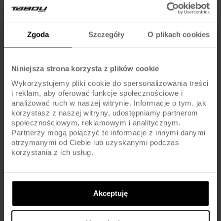
Dętki
AV / SCHRADER
Zgoda
Szczegóły
O plikach cookies
KOMPONENTY
Niniejsza strona korzysta z plików cookie
SHIMANO ALTUS MT200 DISC BRAKE / ROTORS
Hamulce
160MM
Wykorzystujemy pliki cookie do spersonalizowania treści
i reklam, aby oferować funkcje społecznościowe i
analizować ruch w naszej witrynie. Informacje o tym, jak
Dźwignie hamulca
SHIMANO ALTUS MT200
korzystasz z naszej witryny, udostępniamy partnerom
społecznościowym, reklamowym i analitycznym.
Błotniki
-
Partnerzy mogą połączyć te informacje z innymi danymi
otrzymanymi od Ciebie lub uzyskanymi podczas
korzystania z ich usług.
Pedały
WELLGO / PLATFORM / PLASTIC / CR-MO AXLE
Kierownica
ALU / 740MM / 31.8MM
Akceptuję
Chwyty kierownicy
TABOU DIRT