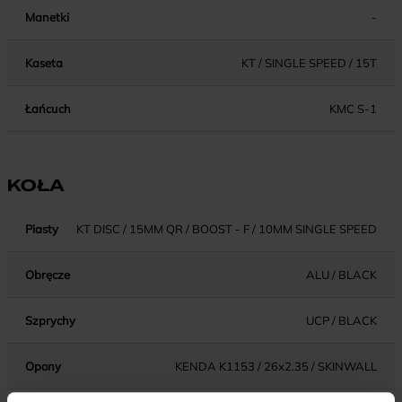
Manetki
-
Kaseta
KT / SINGLE SPEED / 15T
Łańcuch
KMC S-1
KOŁA
Piasty
KT DISC / 15MM QR / BOOST - F / 10MM SINGLE SPEED
Obręcze
ALU / BLACK
Szprychy
UCP / BLACK
Opony
KENDA K1153 / 26x2.35 / SKINWALL