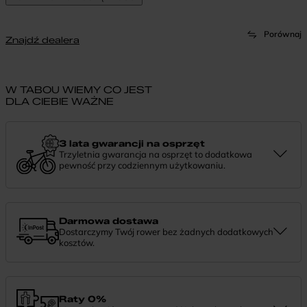
Porównaj
Znajdź dealera
W TABOU WIEMY CO JEST
DLA CIEBIE WAŻNE
3 lata gwarancji na osprzęt
Trzyletnia gwarancja na osprzęt to dodatkowa
pewność przy codziennym użytkowaniu.
Jeśli zauważysz coś niepokojącego w działaniu komponentów, daj
nam znać. Podpowiemy, co zrobić i pomożemy znaleźć najlepsze
rozwiązanie.
Darmowa dostawa
Dostarczymy Twój rower bez żadnych dodatkowych
kosztów.
Zamówienie dostarczymy szybko, bezpłatnie i bezpiecznie. Jeśli
masz pytania dotyczące wysyłki — daj nam znać.
Raty 0%