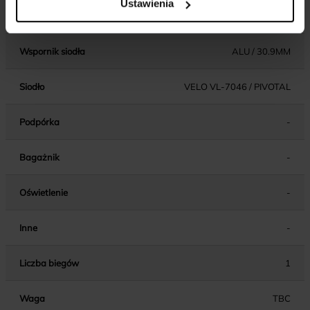
Ustawienia
Wspornik kierownicy
ALU / AHEAD / 45MM
Wspornik siodła
ALU / 30.9MM
Siodło
VELO VL-7046 / PIVOTAL
Podpórka
-
Bagażnik
-
Oświetlenie
-
Inne
-
Liczba biegów
1
Waga
TBC