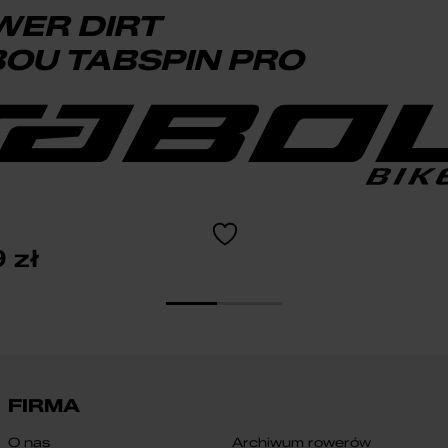
WER DIRT
OU TABSPIN PRO
9
zł
FIRMA
O nas
Archiwum rowerów