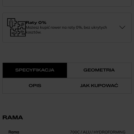
Zamówienie dostarczymy szybko, bezpłatnie i bezpiecznie. Jeśli
masz pytania dotyczące wysyłki — daj nam znać.
Raty 0%
Możesz kupić rower na raty 0%, bez ukrytych
kosztów.
Finansowanie 0% pozwala rozłożyć płatność na wygodne
miesięczne raty. To prosty sposób, by wybrać wymarzony model i
zapłacić za niego w swoim tempie.
SPECYFIKACJA
GEOMETRIA
OPIS
JAK KUPOWAĆ
RAMA
Rama
700C / ALU / HYDROFORMING