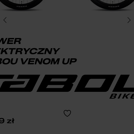
WER
EKTRYCZNY
BOU VENOM UP
99
zł