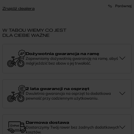
Porównaj
Znajdź dealera
W TABOU WIEMY CO JEST
DLA CIEBIE WAŻNE
Dożywotnia gwarancja na ramę
Zapewniamy dożywotnią gwarancję na ramę, abyś
mógł jeździć bez obaw o jej trwałość.
Dożywotnia gwarancja to potwierdzenie, że tworzymy rowery z
myślą o wieloletniej niezawodności. Jeśli potrzebujesz więcej
informacji lub chcesz zgłosić sprawę, skontaktuj się z nami —
chętnie pomożemy.
2 lata gwarancji na osprzęt
Dwuletnia gwarancja na osprzęt to dodatkowa
pewność przy codziennym użytkowaniu.
Jeśli zauważysz coś niepokojącego w działaniu komponentów, daj
nam znać. Podpowiemy, co zrobić i pomożemy znaleźć najlepsze
rozwiązanie.
Darmowa dostawa
Dostarczymy Twój rower bez żadnych dodatkowych
kosztów.