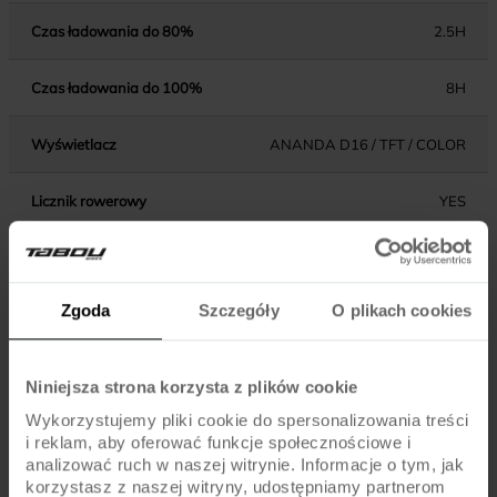
Czas ładowania do 80%
2.5H
Czas ładowania do 100%
8H
Wyświetlacz
ANANDA D16 / TFT / COLOR
Licznik rowerowy
YES
Wejście USB
YES
Zgoda
Szczegóły
O plikach cookies
KOŁA
Niniejsza strona korzysta z plików cookie
Piasty
SHIMANO TX505 / QR
Wykorzystujemy pliki cookie do spersonalizowania treści
i reklam, aby oferować funkcje społecznościowe i
Obręcze
ALU / DISC / EYLETS / BLACK
analizować ruch w naszej witrynie. Informacje o tym, jak
korzystasz z naszej witryny, udostępniamy partnerom