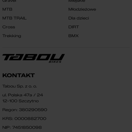
Gravel
Miejskie
MTB
Młodzieżowe
MTB TRAIL
Dla dzieci
Cross
DIRT
Trekking
BMX
KONTAKT
Tabou Sp. z o. o.
ul. Polska 47a / 24
12-100 Szczytno
Regon: 380290590
KRS: 0000882700
NIP: 7451850098