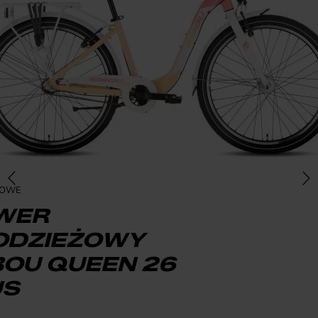
ŻOWE
WER
ODZIEŻOWY
BOU QUEEN 26
US