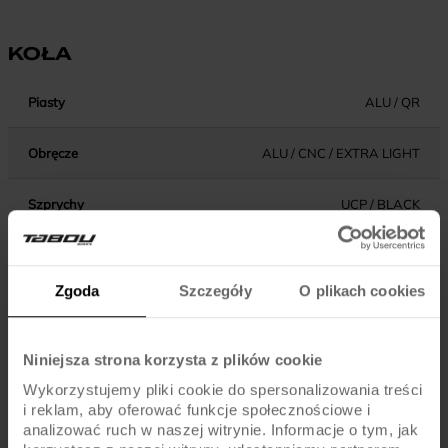
KOŁA
Piasty
ALU / QR
Obręcze
ALU / CNC / EXTRA LIGHT
Szprychy
UCP / BLACK
Opony
KENDA / 20x1.95 / EXTRA LIGHT
Zgoda
Szczegóły
O plikach cookies
Dętki
AV / SCHRADER
Niniejsza strona korzysta z plików cookie
Wykorzystujemy pliki cookie do spersonalizowania treści
KOMPONENTY
i reklam, aby oferować funkcje społecznościowe i
analizować ruch w naszej witrynie. Informacje o tym, jak
Hamulce
V-BRAKE / ALU