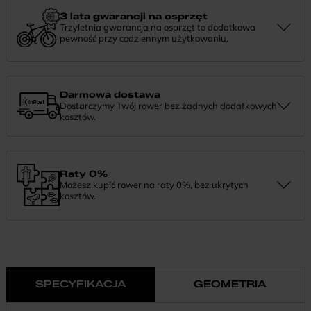
informacji lub chcesz zgłosić sprawę, skontaktuj się z nami —
chętnie pomożemy.
3 lata gwarancji na osprzęt
Trzyletnia gwarancja na osprzęt to dodatkowa
pewność przy codziennym użytkowaniu.
Jeśli zauważysz coś niepokojącego w działaniu komponentów, daj
nam znać. Podpowiemy, co zrobić i pomożemy znaleźć najlepsze
rozwiązanie.
Darmowa dostawa
Dostarczymy Twój rower bez żadnych dodatkowych
kosztów.
Zamówienie dostarczymy szybko, bezpłatnie i bezpiecznie. Jeśli
masz pytania dotyczące wysyłki — daj nam znać.
Raty 0%
Możesz kupić rower na raty 0%, bez ukrytych
kosztów.
Finansowanie 0% pozwala rozłożyć płatność na wygodne
miesięczne raty. To prosty sposób, by wybrać wymarzony model i
zapłacić za niego w swoim tempie.
SPECYFIKACJA
GEOMETRIA