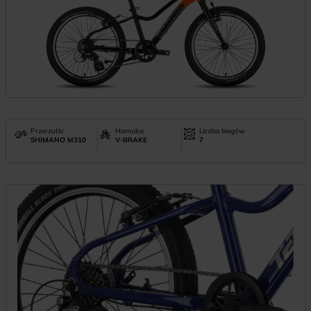
Przerzutki
Hamulce
Liczba biegów
SHIMANO M310
V-BRAKE
7