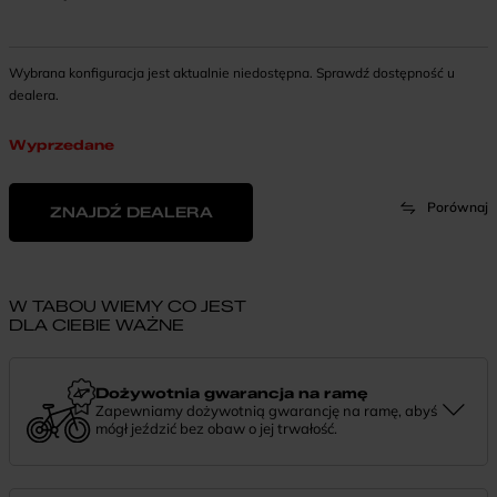
Wybrana konfiguracja jest aktualnie niedostępna. Sprawdź dostępność u
dealera.
Wyprzedane
Porównaj
ZNAJDŹ DEALERA
W TABOU WIEMY CO JEST
DLA CIEBIE WAŻNE
Dożywotnia gwarancja na ramę
Zapewniamy dożywotnią gwarancję na ramę, abyś
mógł jeździć bez obaw o jej trwałość.
Dożywotnia gwarancja to potwierdzenie, że tworzymy rowery z
myślą o wieloletniej niezawodności. Jeśli potrzebujesz więcej