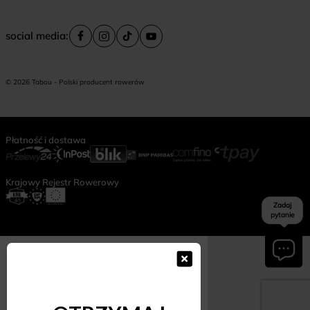
social media:
© 2026 Tabou - Polski producent rowerów
Płatność i dostawa
Krajowy Rejestr Rowerowy
Zadaj
pytanie