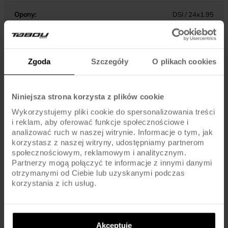
Opony:
DSI / 24x1.95
Dętki:
AV / SCHRADER
Zgoda
Szczegóły
O plikach cookies
KOMPONENTY
Niniejsza strona korzysta z plików cookie
Hamulce:
V-BRAKE / ALU
Wykorzystujemy pliki cookie do spersonalizowania treści
i reklam, aby oferować funkcje społecznościowe i
analizować ruch w naszej witrynie. Informacje o tym, jak
Dźwignie hamulca:
ALU / JUNIOR TYPE
korzystasz z naszej witryny, udostępniamy partnerom
społecznościowym, reklamowym i analitycznym.
Pedały :
STANDARD
Partnerzy mogą połączyć te informacje z innymi danymi
otrzymanymi od Ciebie lub uzyskanymi podczas
korzystania z ich usług.
Kierownica:
STEEL / 540MM
Chwyty kierownicy:
MTB
Akceptuję