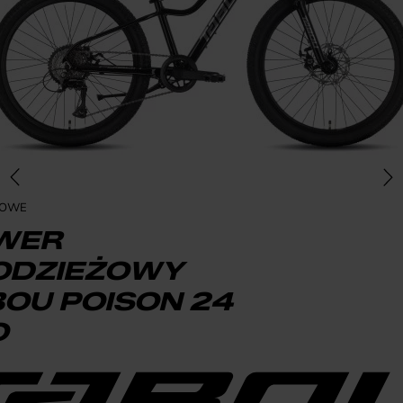
ŻOWE
WER
ODZIEŻOWY
OU POISON 24
O