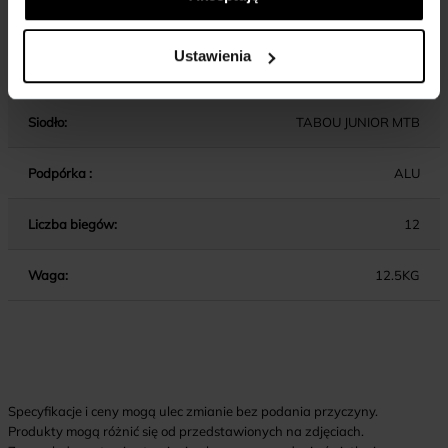
Wspornik kierownicy:
ALU / AHEAD / 40MM
Ustawienia
Wspornik siodła:
ALU
Siodło:
TABOU JUNIOR MTB
Podpórka :
ALU
Liczba biegów:
12
Waga:
12.5KG
Specyfikacje i ceny mogą ulec zmianie bez podania przyczyny.
Produkty mogą różnić się od przedstawionych na zdjęciach.