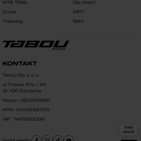
MTB TRAIL
Dla dzieci
Cross
DIRT
Trekking
BMX
KONTAKT
Tabou Sp. z o. o.
ul. Polska 47a / 24
12-100 Szczytno
Regon: 380290590
KRS: 0000882700
NIP: 7451850098
Zadaj
pytanie
social media: