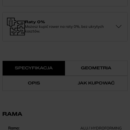
Zamówienie dostarczymy szybko, bezpłatnie i bezpiecznie. Jeśli
masz pytania dotyczące wysyłki — daj nam znać.
Raty 0%
Możesz kupić rower na raty 0%, bez ukrytych
kosztów.
Finansowanie 0% pozwala rozłożyć płatność na wygodne
miesięczne raty. To prosty sposób, by wybrać wymarzony model i
zapłacić za niego w swoim tempie.
SPECYFIKACJA
GEOMETRIA
OPIS
JAK KUPOWAĆ
RAMA
Rama:
ALU / HYDROFORMING