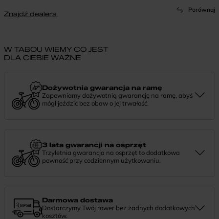
Porównaj
Znajdź dealera
W TABOU WIEMY CO JEST
DLA CIEBIE WAŻNE
Dożywotnia gwarancja na ramę
Zapewniamy dożywotnią gwarancję na ramę, abyś
mógł jeździć bez obaw o jej trwałość.
Dożywotnia gwarancja to potwierdzenie, że tworzymy rowery z
myślą o wieloletniej niezawodności. Jeśli potrzebujesz więcej
informacji lub chcesz zgłosić sprawę, skontaktuj się z nami —
chętnie pomożemy.
3 lata gwarancji na osprzęt
Trzyletnia gwarancja na osprzęt to dodatkowa
pewność przy codziennym użytkowaniu.
Jeśli zauważysz coś niepokojącego w działaniu komponentów, daj
nam znać. Podpowiemy, co zrobić i pomożemy znaleźć najlepsze
rozwiązanie.
Darmowa dostawa
Dostarczymy Twój rower bez żadnych dodatkowych
kosztów.