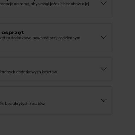
ncję na ramę, abyś mógł jeździć bez obaw o jej
e, że tworzymy rowery z myślą o wieloletniej
j informacji lub chcesz zgłosić sprawę, skontaktuj się z
a osprzęt
rzęt to dodatkowa pewność przy codziennym
 działaniu komponentów, daj nam znać. Podpowiemy, co
rozwiązanie.
 żadnych dodatkowych kosztów.
tnie i bezpiecznie. Jeśli masz pytania dotyczące wysyłki
%, bez ukrytych kosztów.
tność na wygodne miesięczne raty. To prosty sposób, by
a niego w swoim tempie.