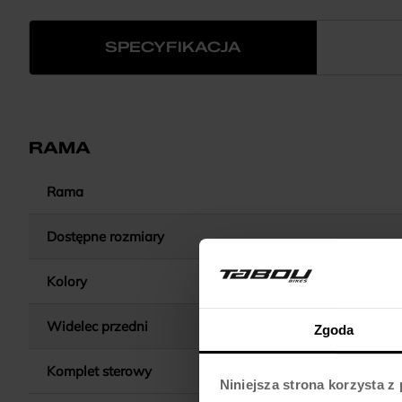
SPECYFIKACJA
RAMA
Rama
Dostępne rozmiary
Kolory
Widelec przedni
ZOOM / CH
Zgoda
Komplet sterowy
Niniejsza strona korzysta z