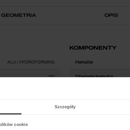
GEOMETRIA
OPIS
KOMPONENTY
ALU / HYDROFORMING
Hamulce
15"
Dźwignie hamulca
-
Błotniki
-141 / ALU / 45MM TRAVEL
Pedały
Szczegóły
SEMI INTEGRATED
Kierownica
 plików cookie