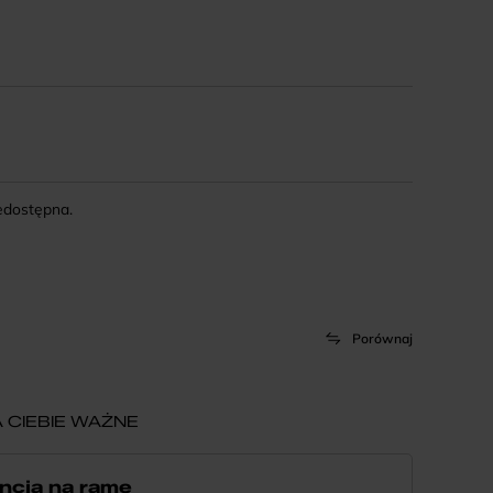
iedostępna.
Porównaj
 CIEBIE WAŻNE
ncja na ramę