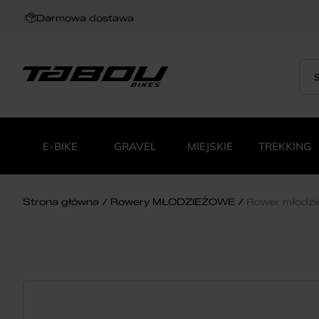
Darmowa dostawa
Sea
Wys
for:
pro
E-BIKE
GRAVEL
MIEJSKIE
TREKKING
Strona główna
Rowery MŁODZIEŻOWE
Rower młodz