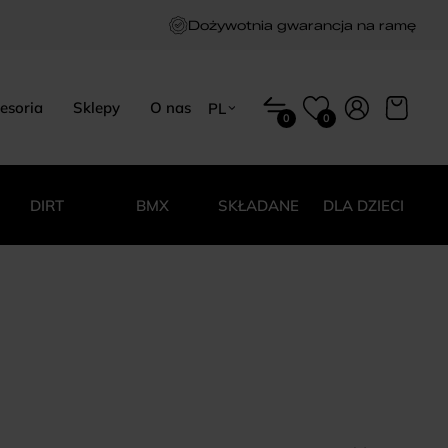
Dożywotnia gwarancja na ramę
esoria
Sklepy
O nas
PL
0
0
EN
HU
PL
DIRT
BMX
SKŁADANE
DLA DZIECI