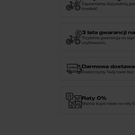
Zapewniamy dożywotnią gwara
trwałość.
Dożywotnia gwarancja to potwierdzeni
niezawodności. Jeśli potrzebujesz więce
nami — chętnie pomożemy.
3 lata gwarancji n
Trzyletnia gwarancja na osp
użytkowaniu.
Jeśli zauważysz coś niepokojącego w
zrobić i pomożemy znaleźć najlepsze 
Darmowa dostawa
Dostarczymy Twój rower bez
Zamówienie dostarczymy szybko, bezpła
— daj nam znać.
Raty 0%
Możesz kupić rower na raty 0
Finansowanie 0% pozwala rozłożyć pła
wybrać wymarzony model i zapłacić z