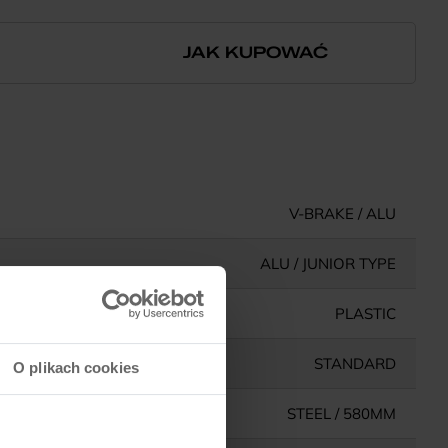
JAK KUPOWAĆ
V-BRAKE / ALU
ALU / JUNIOR TYPE
PLASTIC
STANDARD
O plikach cookies
STEEL / 580MM