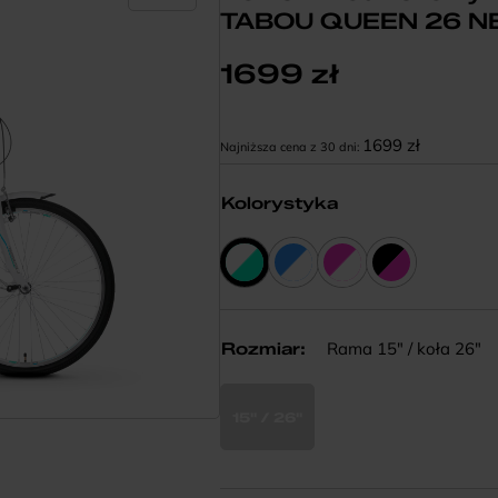
TABOU QUEEN 26 N
1699
zł
Kod EAN:
1699
zł
Najniższa cena z 30 dni:
Kolorystyka
Rama 15" / koła 26"
Rozmiar
:
15" / 26"