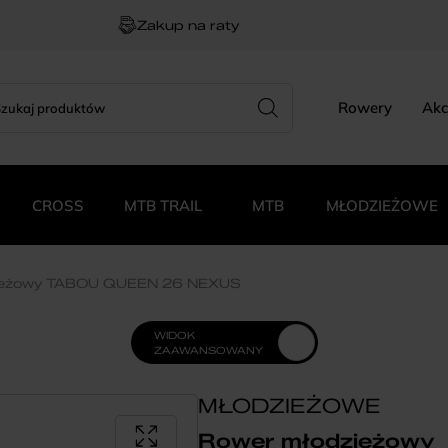
Zakup na raty
rch
zukiwarka
Rowery
Akc
duktów
CROSS
MTB TRAIL
MTB
MŁODZIEŻOWE
ieżowy TABOU QUEEN 26 NEXUS
WIDOK
ZAAWANSOWANY
MŁODZIEŻOWE
Rower młodzieżowy