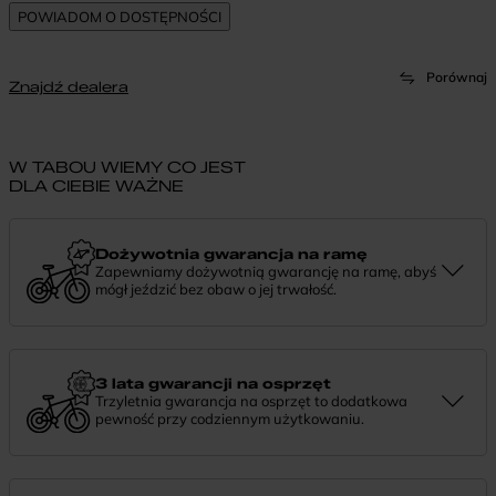
Porównaj
Znajdź dealera
W TABOU WIEMY CO JEST
DLA CIEBIE WAŻNE
Dożywotnia gwarancja na ramę
Zapewniamy dożywotnią gwarancję na ramę, abyś
mógł jeździć bez obaw o jej trwałość.
Dożywotnia gwarancja to potwierdzenie, że tworzymy rowery z
myślą o wieloletniej niezawodności. Jeśli potrzebujesz więcej
informacji lub chcesz zgłosić sprawę, skontaktuj się z nami —
chętnie pomożemy.
3 lata gwarancji na osprzęt
Trzyletnia gwarancja na osprzęt to dodatkowa
pewność przy codziennym użytkowaniu.
Jeśli zauważysz coś niepokojącego w działaniu komponentów, daj
nam znać. Podpowiemy, co zrobić i pomożemy znaleźć najlepsze
rozwiązanie.