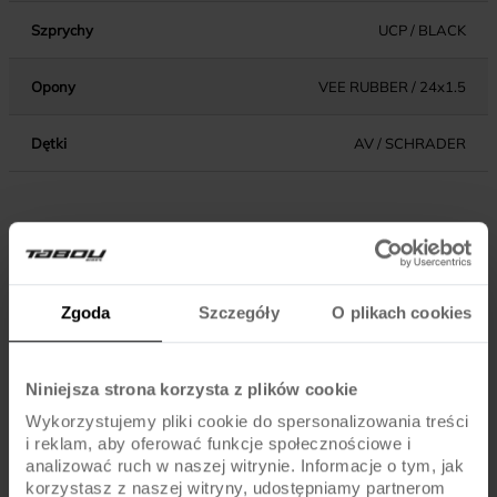
Szprychy
UCP / BLACK
Opony
VEE RUBBER / 24x1.5
Dętki
AV / SCHRADER
KOMPONENTY
Hamulce
V-BRAKE / ALU
Zgoda
Szczegóły
O plikach cookies
Dźwignie
ALHONGA / ALU / JUNIOR TYPE / EXTRA
hamulca
LIGHT
Niniejsza strona korzysta z plików cookie
Wykorzystujemy pliki cookie do spersonalizowania treści
Błotniki
-
i reklam, aby oferować funkcje społecznościowe i
analizować ruch w naszej witrynie. Informacje o tym, jak
Pedały
STANDARD
korzystasz z naszej witryny, udostępniamy partnerom