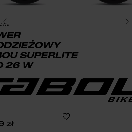
ŻOWE
WER
ODZIEŻOWY
OU SUPERLITE
 26 W
9
zł