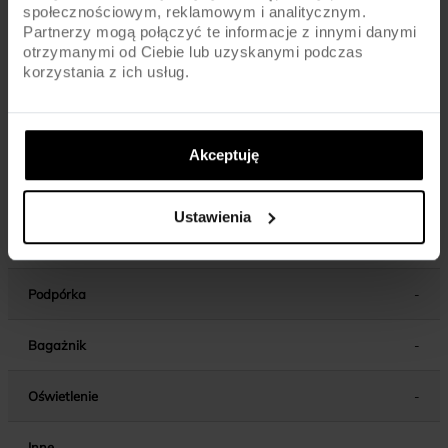
społecznościowym, reklamowym i analitycznym.
Partnerzy mogą połączyć te informacje z innymi danymi
Kierownica
ALU / EXTRA LIGHT / 580MM
otrzymanymi od Ciebie lub uzyskanymi podczas
korzystania z ich usług.
Chwyty kierownicy
MTB
Wspornik kierownicy
ALU / AHEAD / 60MM
Akceptuję
Wspornik siodła
ALU
Ustawienia
Siodło
VELO VL-7046 / PIVOTAL / EXTRA LIGHT
Podpórka
-
Bagażnik
-
Oświetlenie
-
Inne
-