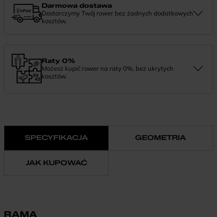
Darmowa dostawa
Dostarczymy Twój rower bez żadnych dodatkowych
kosztów.
Zamówienie dostarczymy szybko, bezpłatnie i bezpiecznie. Jeśli
masz pytania dotyczące wysyłki — daj nam znać.
Raty 0%
Możesz kupić rower na raty 0%, bez ukrytych
kosztów.
Finansowanie 0% pozwala rozłożyć płatność na wygodne
miesięczne raty. To prosty sposób, by wybrać wymarzony model i
zapłacić za niego w swoim tempie.
SPECYFIKACJA
GEOMETRIA
JAK KUPOWAĆ
RAMA