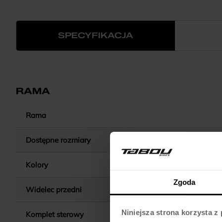
SPECYFIKACJA
RAMA
Rama
Dostępne rozmiary
Kolory
Zgoda
Widelec przedni
Niniejsza strona korzysta z
Komplet sterowy