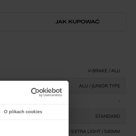
JAK KUPOWAĆ
V-BRAKE / ALU
ALU / JUNIOR TYPE
-
O plikach cookies
STANDARD
ALU / EXTRA LIGHT / 540MM