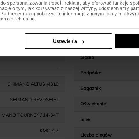
do spersonalizowania treści i reklam, aby oferować funkcje sp
ormacje o tym, jak korzystasz z naszej witryny, udostępniamy p
Chwyty kierownicy
Partnerzy mogą połączyć te informacje z innymi danymi otrzym
nia z ich usług.
Wspornik kierownicy
PROWHEEL / ALU / 36T
Ustawienia
Wspornik siodła
CARTRIDGE
Siodło
-
Podpórka
SHIMANO ALTUS M310
Bagażnik
SHIMANO REVOSHIFT
Oświetlenie
IMANO TOURNEY / 14-34T
Inne
KMC Z-7
Liczba biegów