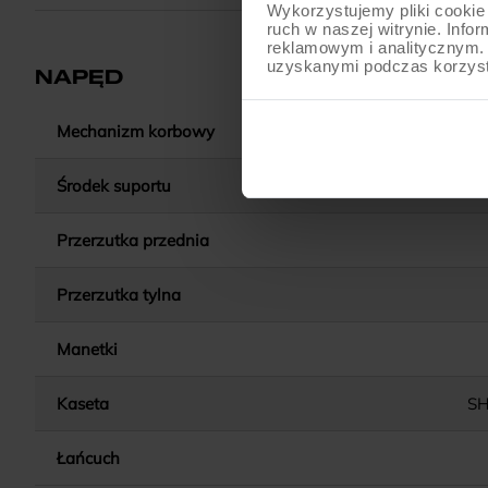
Wykorzystujemy pliki cookie 
ruch w naszej witrynie. Inf
reklamowym i analitycznym. 
uzyskanymi podczas korzysta
NAPĘD
Mechanizm korbowy
Środek suportu
Przerzutka przednia
Przerzutka tylna
Manetki
Kaseta
SH
Łańcuch