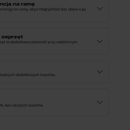
ncja na ramę
ncję na ramę, abyś mógł jeździć bez obaw o jej
e, że tworzymy rowery z myślą o wieloletniej
j informacji lub chcesz zgłosić sprawę, skontaktuj się z
a osprzęt
rzęt to dodatkowa pewność przy codziennym
 działaniu komponentów, daj nam znać. Podpowiemy, co
rozwiązanie.
 żadnych dodatkowych kosztów.
tnie i bezpiecznie. Jeśli masz pytania dotyczące wysyłki
%, bez ukrytych kosztów.
tność na wygodne miesięczne raty. To prosty sposób, by
a niego w swoim tempie.