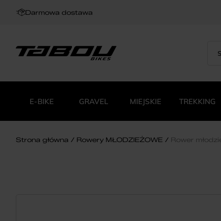
Darmowa dostawa
Sea
Wys
for:
pro
E-BIKE
GRAVEL
MIEJSKIE
TREKKING
Strona główna
Rowery MŁODZIEŻOWE
Rower młodz