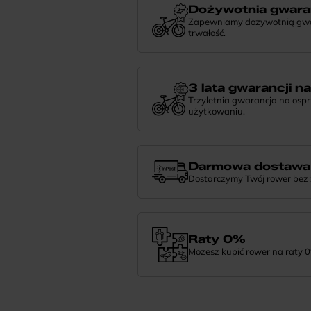
Dożywotnia gwara
Zapewniamy dożywotnią gwara
trwałość.
Dożywotnia gwarancja to potwierdzeni
niezawodności. Jeśli potrzebujesz więce
nami — chętnie pomożemy.
3 lata gwarancji n
Trzyletnia gwarancja na osp
użytkowaniu.
Jeśli zauważysz coś niepokojącego w
zrobić i pomożemy znaleźć najlepsze 
Darmowa dostawa
Dostarczymy Twój rower bez
Zamówienie dostarczymy szybko, bezpła
— daj nam znać.
Raty 0%
Możesz kupić rower na raty 0
Finansowanie 0% pozwala rozłożyć pła
wybrać wymarzony model i zapłacić z