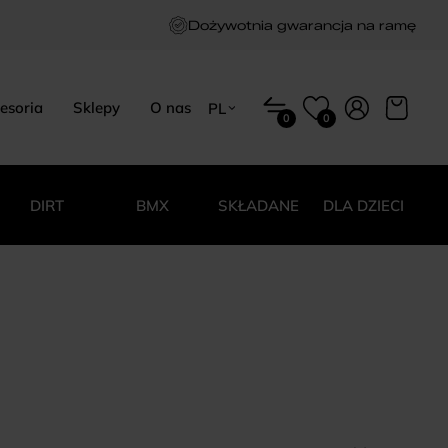
Dożywotnia gwarancja na ramę
esoria
Sklepy
O nas
PL
0
0
EN
HU
PL
DIRT
BMX
SKŁADANE
DLA DZIECI