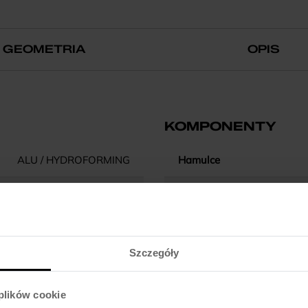
GEOMETRIA
OPIS
KOMPONENTY
ALU / HYDROFORMING
Hamulce
10"
Dźwignie hamulca
-
Błotniki
Szczegóły
RIGID / ALU / EXTRA LIGHT
Pedały
 plików cookie
SEMI INTEGRATED
Kierownica