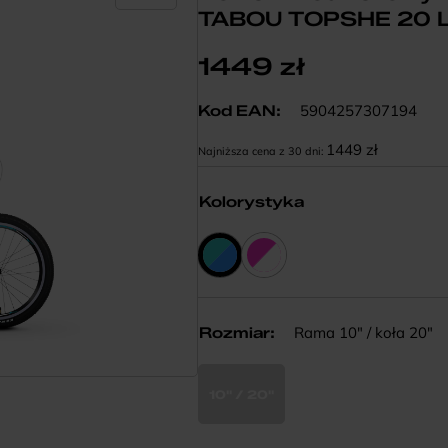
TABOU TOPSHE 20 L
1449
zł
5904257307194
Kod EAN:
1449
zł
Najniższa cena z 30 dni:
Kolorystyka
Rama 10" / koła 20"
Rozmiar
:
10" / 20"