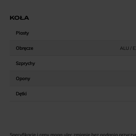
KOŁA
Piasty
Obręcze
ALU / 
Szprychy
Opony
Dętki
Specyfikacje i ceny mogą ulec zmianie bez podania przyczy