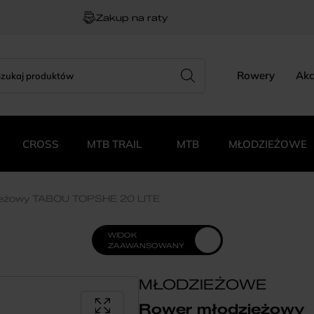
Zakup na raty
rch
zukiwarka
Rowery
Akc
duktów
CROSS
MTB TRAIL
MTB
MŁODZIEŻOWE
ieżowy TABOU TOPSHE 20 LITE
WIDOK
ZAAWANSOWANY
MŁODZIEŻOWE
Rower młodzieżowy