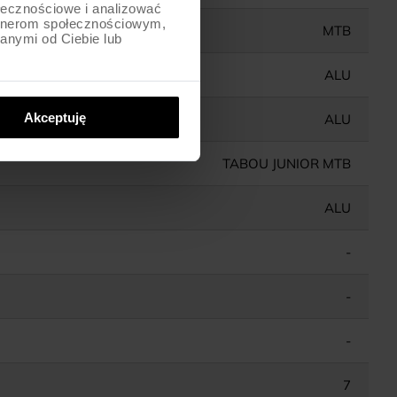
ołecznościowe i analizować
artnerom społecznościowym,
MTB
anymi od Ciebie lub
ALU
Akceptuję
ALU
TABOU JUNIOR MTB
ALU
-
-
-
7