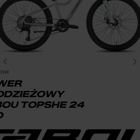
ŻOWE
WER
ODZIEŻOWY
BOU TOPSHE 24
O