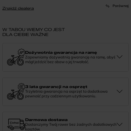
Porównaj
Znajdź dealera
W TABOU WIEMY CO JEST
DLA CIEBIE WAŻNE
Dożywotnia gwarancja na ramę
Zapewniamy dożywotnią gwarancję na ramę, abyś
mógł jeździć bez obaw o jej trwałość.
Dożywotnia gwarancja to potwierdzenie, że tworzymy rowery z
myślą o wieloletniej niezawodności. Jeśli potrzebujesz więcej
informacji lub chcesz zgłosić sprawę, skontaktuj się z nami —
chętnie pomożemy.
3 lata gwarancji na osprzęt
Trzyletnia gwarancja na osprzęt to dodatkowa
pewność przy codziennym użytkowaniu.
Jeśli zauważysz coś niepokojącego w działaniu komponentów, daj
nam znać. Podpowiemy, co zrobić i pomożemy znaleźć najlepsze
rozwiązanie.
Darmowa dostawa
Dostarczymy Twój rower bez żadnych dodatkowych
kosztów.