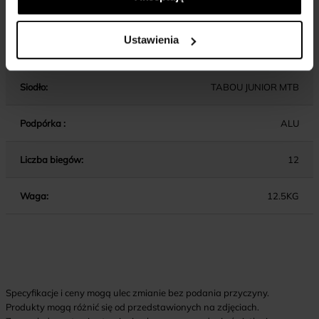
Wspornik kierownicy:
ALU / AHEAD / 40MM
Ustawienia
Wspornik siodła:
ALU
Siodło:
TABOU JUNIOR MTB
Podpórka :
ALU
Liczba biegów:
12
Waga:
12.5KG
Specyfikacje i ceny mogą ulec zmianie bez podania przyczyny.
Produkty mogą różnić się od przedstawionych na zdjęciach.