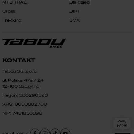
MTB TRAIL
Dla dzieci
Cross
DIRT
Trekking
BMX
KONTAKT
Tabou Sp. z o. o.
ul. Polska 47a / 24
12-100 Szczytno
Regon: 380290590
KRS: 0000882700
NIP: 7451850098
Zadaj
pytanie
social media: