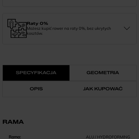
Zamówienie dostarczymy szybko, bezpłatnie i bezpiecznie. Jeśli
masz pytania dotyczące wysyłki — daj nam znać.
Raty 0%
Możesz kupić rower na raty 0%, bez ukrytych
kosztów.
Finansowanie 0% pozwala rozłożyć płatność na wygodne
miesięczne raty. To prosty sposób, by wybrać wymarzony model i
zapłacić za niego w swoim tempie.
SPECYFIKACJA
GEOMETRIA
OPIS
JAK KUPOWAĆ
RAMA
Rama:
ALU / HYDROFORMING