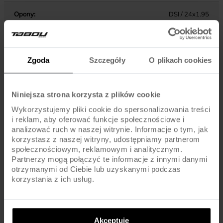
Opony:
DSI / 24x1.95
Dętki:
AV / SCHRADER
Zgoda
Szczegóły
O plikach cookies
KOMPONENTY
Niniejsza strona korzysta z plików cookie
Hamulce:
V-BRAKE / ALU
Wykorzystujemy pliki cookie do spersonalizowania treści
i reklam, aby oferować funkcje społecznościowe i
analizować ruch w naszej witrynie. Informacje o tym, jak
Dźwignie hamulca:
ALU / JUNIOR TYPE
korzystasz z naszej witryny, udostępniamy partnerom
społecznościowym, reklamowym i analitycznym.
Pedały :
STANDARD
Partnerzy mogą połączyć te informacje z innymi danymi
otrzymanymi od Ciebie lub uzyskanymi podczas
korzystania z ich usług.
Kierownica:
STEEL / 540MM
Chwyty kierownicy:
MTB
Akceptuję