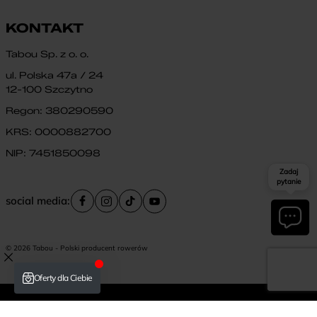
KONTAKT
Tabou Sp. z o. o.
ul. Polska 47a / 24
12-100 Szczytno
Regon: 380290590
KRS: 0000882700
NIP: 7451850098
Zadaj
pytanie
social media:
© 2026 Tabou - Polski producent rowerów
Płatność i dostawa