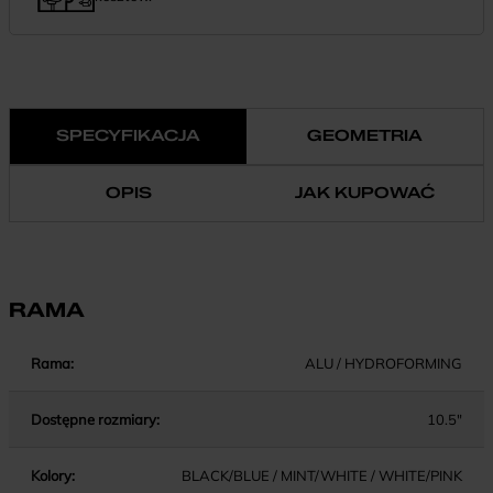
Finansowanie 0% pozwala rozłożyć płatność na wygodne
miesięczne raty. To prosty sposób, by wybrać wymarzony model i
zapłacić za niego w swoim tempie.
SPECYFIKACJA
GEOMETRIA
OPIS
JAK KUPOWAĆ
RAMA
Rama:
ALU / HYDROFORMING
Dostępne rozmiary:
10.5"
Kolory:
BLACK/BLUE / MINT/WHITE / WHITE/PINK