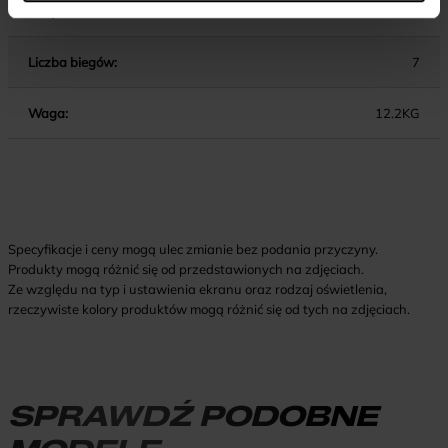
Podpórka :
ALU
Liczba biegów:
7
Waga:
12.2KG
Specyfikacje i ceny mogą ulec zmianie bez podania przyczyny.
Produkty mogą różnić się od przedstawionych na zdjęciach.
Ze względu na typ i ustawienia ekranu oraz rodzaj oświetlenia,
rzeczywiste kolory produktów mogą różnić się od tych na zdjęciach.
SPRAWDŹ PODOBNE