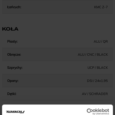
Łańcuch:
KMC Z-7
KOŁA
Piasty:
ALU / QR
Obręcze:
ALU / CNC / BLACK
Szprychy:
UCP / BLACK
Opony:
DSI / 24x1.95
Dętki:
AV / SCHRADER