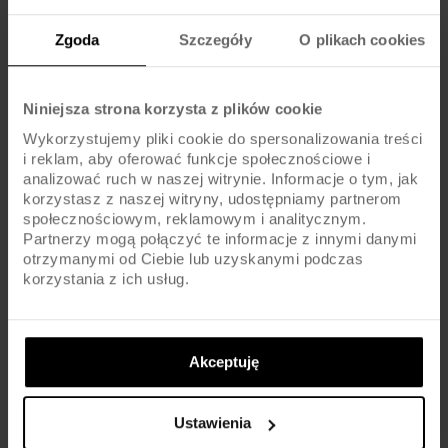
KOMPONENTY
Zgoda
Szczegóły
O plikach cookies
Hamulce:
V-BRAKE / ALU
Dźwignie hamulca:
ALU / JUNIOR TYPE
Niniejsza strona korzysta z plików cookie
Wykorzystujemy pliki cookie do spersonalizowania treści
Pedały :
STANDARD
i reklam, aby oferować funkcje społecznościowe i
analizować ruch w naszej witrynie. Informacje o tym, jak
korzystasz z naszej witryny, udostępniamy partnerom
Kierownica:
STEEL / 540MM
społecznościowym, reklamowym i analitycznym.
Partnerzy mogą połączyć te informacje z innymi danymi
Chwyty kierownicy:
MTB
otrzymanymi od Ciebie lub uzyskanymi podczas
korzystania z ich usług.
Wspornik kierownicy:
ALU / AHEAD / 40MM
Wspornik siodła:
ALU
Akceptuję
Siodło:
TABOU JUNIOR MTB
Ustawienia