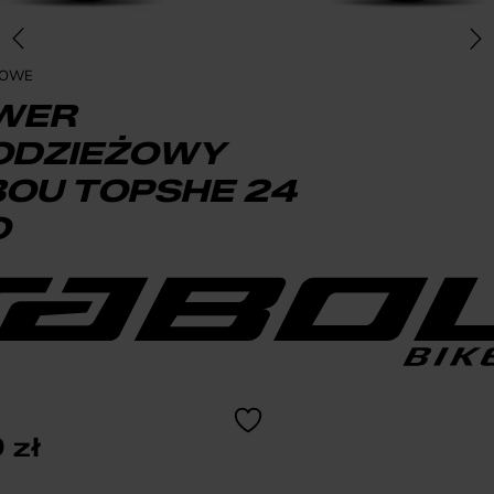
ŻOWE
WER
ODZIEŻOWY
BOU TOPSHE 24
O
9
zł