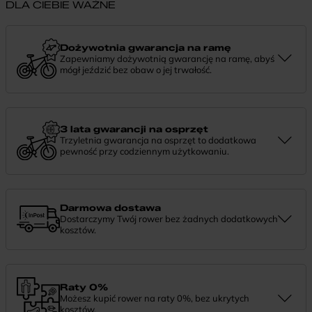
DLA CIEBIE WAŻNE
Dożywotnia gwarancja na ramę
Zapewniamy dożywotnią gwarancję na ramę, abyś
mógł jeździć bez obaw o jej trwałość.
Dożywotnia gwarancja to potwierdzenie, że tworzymy rowery z
myślą o wieloletniej niezawodności. Jeśli potrzebujesz więcej
informacji lub chcesz zgłosić sprawę, skontaktuj się z nami —
chętnie pomożemy.
3 lata gwarancji na osprzęt
Trzyletnia gwarancja na osprzęt to dodatkowa
pewność przy codziennym użytkowaniu.
Jeśli zauważysz coś niepokojącego w działaniu komponentów, daj
nam znać. Podpowiemy, co zrobić i pomożemy znaleźć najlepsze
rozwiązanie.
Darmowa dostawa
Dostarczymy Twój rower bez żadnych dodatkowych
kosztów.
Zamówienie dostarczymy szybko, bezpłatnie i bezpiecznie. Jeśli
masz pytania dotyczące wysyłki — daj nam znać.
Raty 0%
Możesz kupić rower na raty 0%, bez ukrytych
kosztów.