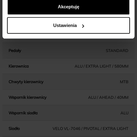
Akceptuję
Dźwignie
ALU / PLASTIC / JUNIOR TYPE / EXTRA
hamulca
LIGHT
Ustawienia
Błotniki
-
Pedały
STANDARD
Kierownica
ALU / EXTRA LIGHT / 580MM
Chwyty kierownicy
MTB
Wspornik kierownicy
ALU / AHEAD / 40MM
Wspornik siodła
ALU
Siodło
VELO VL-7046 / PIVOTAL / EXTRA LIGHT