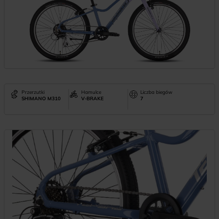
Przerzutki
Hamulce
Liczba biegów
SHIMANO M310
V-BRAKE
7