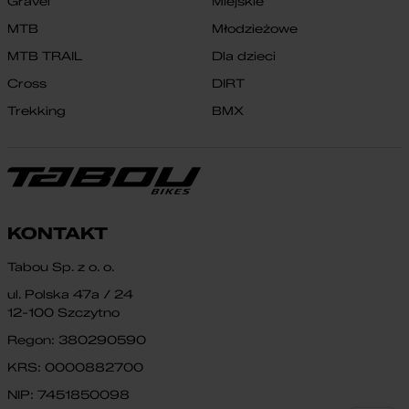
Gravel
Miejskie
MTB
Młodzieżowe
MTB TRAIL
Dla dzieci
Cross
DIRT
Trekking
BMX
KONTAKT
Tabou Sp. z o. o.
ul. Polska 47a / 24
12-100 Szczytno
Regon: 380290590
KRS: 0000882700
NIP: 7451850098