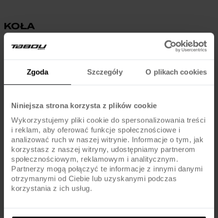
KOŁA
Piasty
ALU / QR
Zgoda
Szczegóły
O plikach cookies
Obręcze
ALU / CNC / EXTRA LIGHT
Szprychy
UCP / BLACK
Niniejsza strona korzysta z plików cookie
Wykorzystujemy pliki cookie do spersonalizowania treści
Opony
KENDA / 24x1.95 / EXTRA LIGHT
i reklam, aby oferować funkcje społecznościowe i
analizować ruch w naszej witrynie. Informacje o tym, jak
korzystasz z naszej witryny, udostępniamy partnerom
Dętki
AV / SCHRADER
społecznościowym, reklamowym i analitycznym.
Partnerzy mogą połączyć te informacje z innymi danymi
otrzymanymi od Ciebie lub uzyskanymi podczas
korzystania z ich usług.
KOMPONENTY
Hamulce
V-BRAKE / ALU