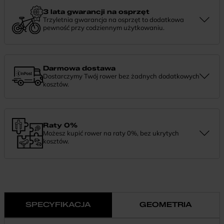
informacji lub chcesz zgłosić sprawę, skontaktuj się z nami —
chętnie pomożemy.
3 lata gwarancji na osprzęt
Trzyletnia gwarancja na osprzęt to dodatkowa
pewność przy codziennym użytkowaniu.
Jeśli zauważysz coś niepokojącego w działaniu komponentów, daj
nam znać. Podpowiemy, co zrobić i pomożemy znaleźć najlepsze
rozwiązanie.
Darmowa dostawa
Dostarczymy Twój rower bez żadnych dodatkowych
kosztów.
Zamówienie dostarczymy szybko, bezpłatnie i bezpiecznie. Jeśli
masz pytania dotyczące wysyłki — daj nam znać.
Raty 0%
Możesz kupić rower na raty 0%, bez ukrytych
kosztów.
Finansowanie 0% pozwala rozłożyć płatność na wygodne
miesięczne raty. To prosty sposób, by wybrać wymarzony model i
zapłacić za niego w swoim tempie.
SPECYFIKACJA
GEOMETRIA