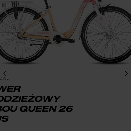
ŻOWE
WER
ODZIEŻOWY
BOU QUEEN 26
US