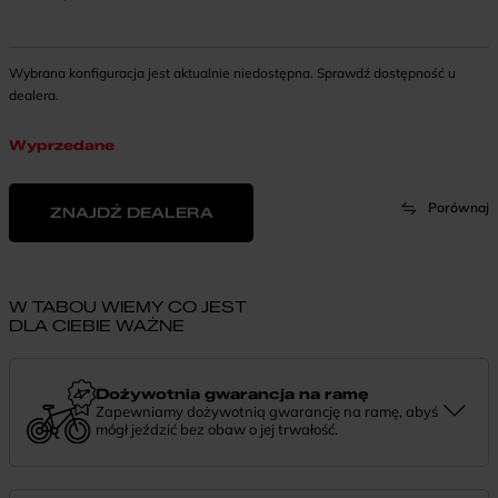
Wybrana konfiguracja jest aktualnie niedostępna. Sprawdź dostępność u
dealera.
Wyprzedane
Porównaj
ZNAJDŹ DEALERA
W TABOU WIEMY CO JEST
DLA CIEBIE WAŻNE
Dożywotnia gwarancja na ramę
Zapewniamy dożywotnią gwarancję na ramę, abyś
mógł jeździć bez obaw o jej trwałość.
Dożywotnia gwarancja to potwierdzenie, że tworzymy rowery z
myślą o wieloletniej niezawodności. Jeśli potrzebujesz więcej