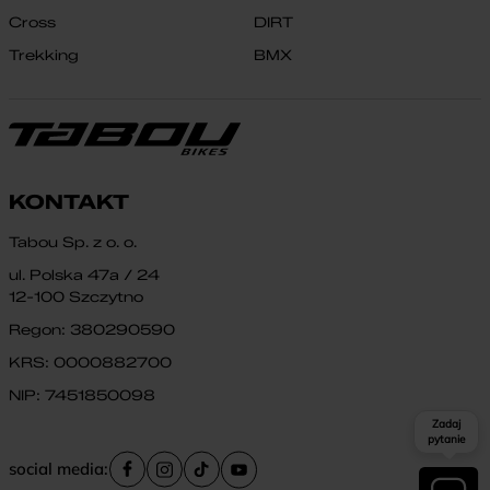
Cross
DIRT
Trekking
BMX
KONTAKT
Tabou Sp. z o. o.
ul. Polska 47a / 24
12-100 Szczytno
Regon: 380290590
KRS: 0000882700
NIP: 7451850098
Zadaj
pytanie
social media: