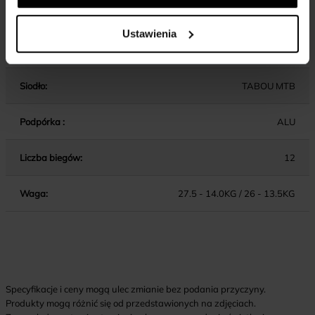
Wspornik kierownicy:
ALU / AHEAD / 40MM (13), 60MM (15/17)
Ustawienia
Wspornik siodła:
ALU
Siodło:
TABOU MTB
Podpórka :
ALU
Liczba biegów:
12
Waga:
27.5 - 14.0KG / 26 - 13.5KG
Specyfikacje i ceny mogą ulec zmianie bez podania przyczyny.
Produkty mogą różnić się od przedstawionych na zdjęciach.