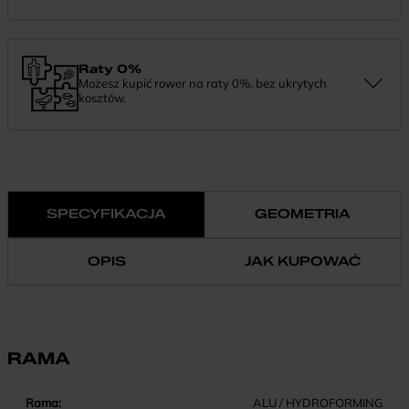
Zamówienie dostarczymy szybko, bezpłatnie i bezpiecznie. Jeśli
masz pytania dotyczące wysyłki — daj nam znać.
Raty 0%
Możesz kupić rower na raty 0%, bez ukrytych
kosztów.
Finansowanie 0% pozwala rozłożyć płatność na wygodne
miesięczne raty. To prosty sposób, by wybrać wymarzony model i
zapłacić za niego w swoim tempie.
SPECYFIKACJA
GEOMETRIA
OPIS
JAK KUPOWAĆ
RAMA
Rama:
ALU / HYDROFORMING