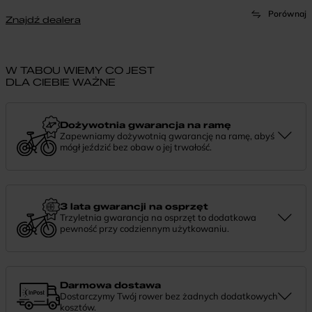
Porównaj
Znajdź dealera
W TABOU WIEMY CO JEST
DLA CIEBIE WAŻNE
Dożywotnia gwarancja na ramę
Zapewniamy dożywotnią gwarancję na ramę, abyś
mógł jeździć bez obaw o jej trwałość.
Dożywotnia gwarancja to potwierdzenie, że tworzymy rowery z
myślą o wieloletniej niezawodności. Jeśli potrzebujesz więcej
informacji lub chcesz zgłosić sprawę, skontaktuj się z nami —
chętnie pomożemy.
3 lata gwarancji na osprzęt
Trzyletnia gwarancja na osprzęt to dodatkowa
pewność przy codziennym użytkowaniu.
Jeśli zauważysz coś niepokojącego w działaniu komponentów, daj
nam znać. Podpowiemy, co zrobić i pomożemy znaleźć najlepsze
rozwiązanie.
Darmowa dostawa
Dostarczymy Twój rower bez żadnych dodatkowych
kosztów.