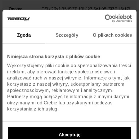
Opony:
DSI / 26x1.95 (SIZE 13) / 27.5x1.95 (SIZE 15/17)
Dętki:
AV / SCHRADER
Zgoda
Szczegóły
O plikach cookies
KOMPONENTY
Niniejsza strona korzysta z plików cookie
Wykorzystujemy pliki cookie do spersonalizowania treści
Hamulce:
V-BRAKE / ALU
i reklam, aby oferować funkcje społecznościowe i
analizować ruch w naszej witrynie. Informacje o tym, jak
Dźwignie hamulca:
ALU / PLASTIC
korzystasz z naszej witryny, udostępniamy partnerom
społecznościowym, reklamowym i analitycznym.
Partnerzy mogą połączyć te informacje z innymi danymi
Pedały :
STANDARD
otrzymanymi od Ciebie lub uzyskanymi podczas
korzystania z ich usług.
Kierownica:
STEEL / 600MM
Chwyty kierownicy:
MTB
Akceptuję