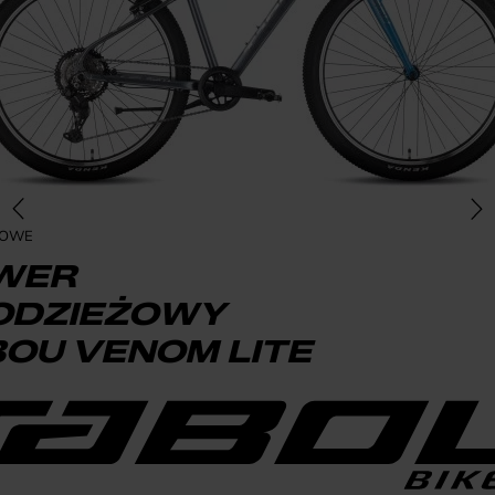
ŻOWE
WER
ODZIEŻOWY
OU VENOM LITE