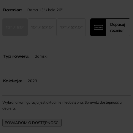
Rozmiar
:
Rama 13" / koła 26"
Dopasuj
13" / 26"
15" / 27.5"
17" / 27.5"
rozmiar
Typ roweru
:
damski
Kolekcja
:
2023
Wybrana konfiguracja jest aktualnie niedostępna. Sprawdź dostępność u
dealera.