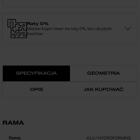
Zamówienie dostarczymy szybko, bezpłatnie i bezpiecznie. Jeśli
masz pytania dotyczące wysyłki — daj nam znać.
Raty 0%
Możesz kupić rower na raty 0%, bez ukrytych
kosztów.
Finansowanie 0% pozwala rozłożyć płatność na wygodne
miesięczne raty. To prosty sposób, by wybrać wymarzony model i
zapłacić za niego w swoim tempie.
SPECYFIKACJA
GEOMETRIA
OPIS
JAK KUPOWAĆ
RAMA
Rama:
ALU / HYDROFORMING