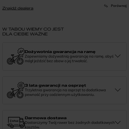
Porównaj
Znajdź dealera
W TABOU WIEMY CO JEST
DLA CIEBIE WAŻNE
Dożywotnia gwarancja na ramę
Zapewniamy dożywotnią gwarancję na ramę, abyś
mógł jeździć bez obaw o jej trwałość.
Dożywotnia gwarancja to potwierdzenie, że tworzymy rowery z
myślą o wieloletniej niezawodności. Jeśli potrzebujesz więcej
informacji lub chcesz zgłosić sprawę, skontaktuj się z nami —
chętnie pomożemy.
3 lata gwarancji na osprzęt
Trzyletnia gwarancja na osprzęt to dodatkowa
pewność przy codziennym użytkowaniu.
Jeśli zauważysz coś niepokojącego w działaniu komponentów, daj
nam znać. Podpowiemy, co zrobić i pomożemy znaleźć najlepsze
rozwiązanie.
Darmowa dostawa
Dostarczymy Twój rower bez żadnych dodatkowych
kosztów.