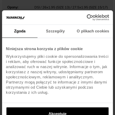
Opony:
DSI / 26x1.95 (SIZE 13) / 27.5x1.95 (SIZE 15/17)
Dętki:
AV / SCHRADER
Zgoda
Szczegóły
O plikach cookies
KOMPONENTY
Niniejsza strona korzysta z plików cookie
Hamulce:
V-BRAKE / ALU
Wykorzystujemy pliki cookie do spersonalizowania treści
i reklam, aby oferować funkcje społecznościowe i
analizować ruch w naszej witrynie. Informacje o tym, jak
Dźwignie hamulca:
SHIMANO ALTUS ST-EF500
korzystasz z naszej witryny, udostępniamy partnerom
społecznościowym, reklamowym i analitycznym.
Pedały :
STANDARD
Partnerzy mogą połączyć te informacje z innymi danymi
otrzymanymi od Ciebie lub uzyskanymi podczas
korzystania z ich usług.
Kierownica:
ALU / 600MM
Chwyty kierownicy:
MTB
Akceptuję