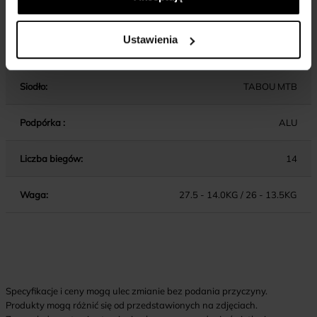
Wspornik kierownicy:
ALU / AHEAD / 40MM (13), 60MM (15/17)
Ustawienia
Wspornik siodła:
ALU
Siodło:
TABOU MTB
Podpórka :
ALU
Liczba biegów:
14
Waga:
27.5 - 14.0KG / 26 - 13.5KG
Specyfikacje i ceny mogą ulec zmianie bez podania przyczyny.
Produkty mogą różnić się od przedstawionych na zdjęciach.