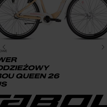
ŻOWE
WER
ODZIEŻOWY
BOU QUEEN 26
US