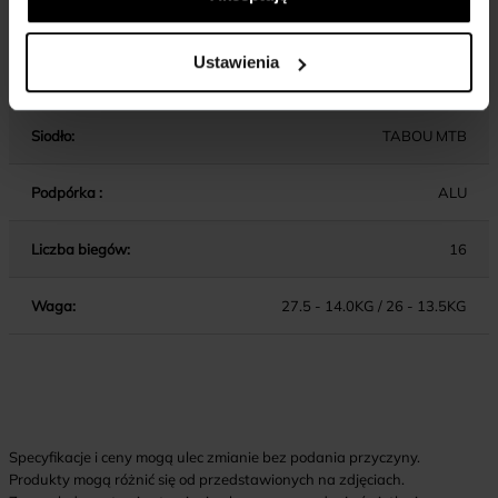
Wspornik kierownicy:
ALU / AHEAD / 40MM (13), 60MM (15/17)
Ustawienia
Wspornik siodła:
ALU
Siodło:
TABOU MTB
Podpórka :
ALU
Liczba biegów:
16
Waga:
27.5 - 14.0KG / 26 - 13.5KG
Specyfikacje i ceny mogą ulec zmianie bez podania przyczyny.
Produkty mogą różnić się od przedstawionych na zdjęciach.