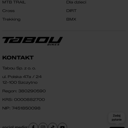
MTB TRAIL
Dla dzieci
Cross
DIRT
Trekking
BMX
KONTAKT
Tabou Sp. z o. o.
ul. Polska 47a / 24
12-100 Szczytno
Regon: 380290590
KRS: 0000882700
NIP: 7451850098
Zadaj
pytanie
social media: