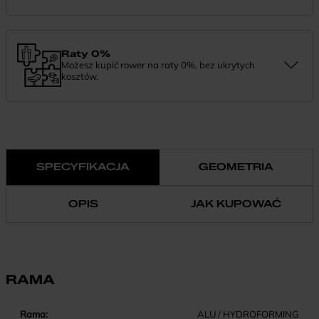
Zamówienie dostarczymy szybko, bezpłatnie i bezpiecznie. Jeśli
masz pytania dotyczące wysyłki — daj nam znać.
Raty 0%
Możesz kupić rower na raty 0%, bez ukrytych
kosztów.
Finansowanie 0% pozwala rozłożyć płatność na wygodne
miesięczne raty. To prosty sposób, by wybrać wymarzony model i
zapłacić za niego w swoim tempie.
SPECYFIKACJA
GEOMETRIA
OPIS
JAK KUPOWAĆ
RAMA
Rama:
ALU / HYDROFORMING