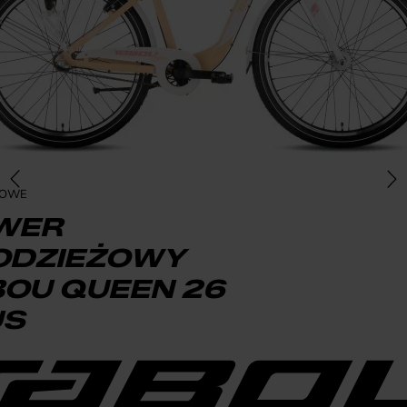
ŻOWE
WER
ODZIEŻOWY
BOU QUEEN 26
US