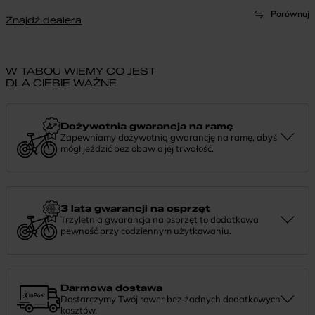
Porównaj
Znajdź dealera
W TABOU WIEMY CO JEST
DLA CIEBIE WAŻNE
Dożywotnia gwarancja na ramę
Zapewniamy dożywotnią gwarancję na ramę, abyś
mógł jeździć bez obaw o jej trwałość.
Dożywotnia gwarancja to potwierdzenie, że tworzymy rowery z
myślą o wieloletniej niezawodności. Jeśli potrzebujesz więcej
informacji lub chcesz zgłosić sprawę, skontaktuj się z nami —
chętnie pomożemy.
3 lata gwarancji na osprzęt
Trzyletnia gwarancja na osprzęt to dodatkowa
pewność przy codziennym użytkowaniu.
Jeśli zauważysz coś niepokojącego w działaniu komponentów, daj
nam znać. Podpowiemy, co zrobić i pomożemy znaleźć najlepsze
rozwiązanie.
Darmowa dostawa
Dostarczymy Twój rower bez żadnych dodatkowych
kosztów.