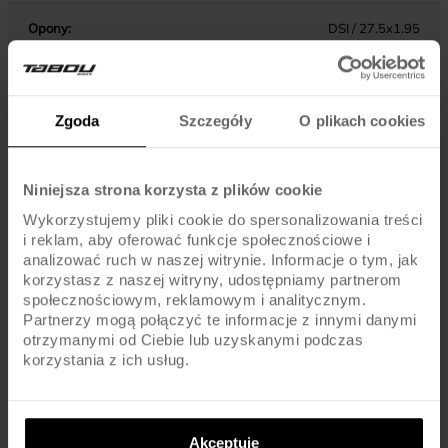
Opony:
DSI / 27.5x1.95
Dętki:
AV / SCHRADER
Zgoda
Szczegóły
O plikach cookies
KOMPONENTY
Niniejsza strona korzysta z plików cookie
Hamulce:
SHIMANO DISC BRAKE MT200 / 160MM ROTORS
Wykorzystujemy pliki cookie do spersonalizowania treści
i reklam, aby oferować funkcje społecznościowe i
analizować ruch w naszej witrynie. Informacje o tym, jak
Dźwignie hamulca:
SHIMANO ALTUS ST-EF505
korzystasz z naszej witryny, udostępniamy partnerom
społecznościowym, reklamowym i analitycznym.
Pedały :
STANDARD
Partnerzy mogą połączyć te informacje z innymi danymi
otrzymanymi od Ciebie lub uzyskanymi podczas
korzystania z ich usług.
Kierownica:
ALU / 600MM
Chwyty kierownicy:
MTB
Akceptuję