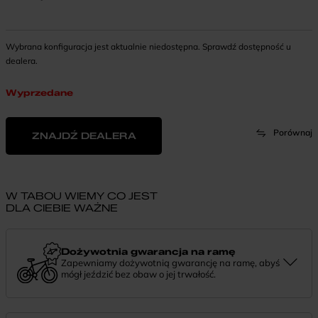
Wybrana konfiguracja jest aktualnie niedostępna. Sprawdź dostępność u
dealera.
Wyprzedane
Porównaj
ZNAJDŹ DEALERA
W TABOU WIEMY CO JEST
DLA CIEBIE WAŻNE
Dożywotnia gwarancja na ramę
Zapewniamy dożywotnią gwarancję na ramę, abyś
mógł jeździć bez obaw o jej trwałość.
Dożywotnia gwarancja to potwierdzenie, że tworzymy rowery z
myślą o wieloletniej niezawodności. Jeśli potrzebujesz więcej