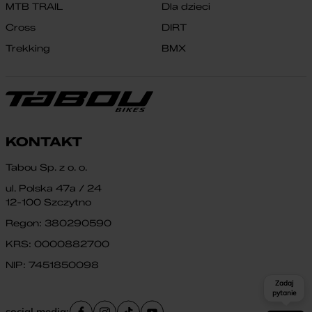
MTB TRAIL
Dla dzieci
Cross
DIRT
Trekking
BMX
KONTAKT
Tabou Sp. z o. o.
ul. Polska 47a / 24
12-100 Szczytno
Regon: 380290590
KRS: 0000882700
NIP: 7451850098
Zadaj
pytanie
social media: