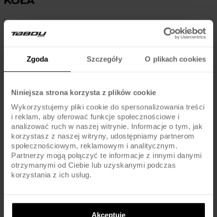
KOŁA
Piasty
ALU / QR
Obręcze
ALU / EXTRA LIGHT / CNC / BLACK
Zgoda
Szczegóły
O plikach cookies
Szprychy
UCP / BLACK
Niniejsza strona korzysta z plików cookie
Opony
KENDA / 26x2.10 (SIZE 13) / 27.5x2.10 (SIZE 15/17)
Wykorzystujemy pliki cookie do spersonalizowania treści
i reklam, aby oferować funkcje społecznościowe i
Dętki
AV / SCHRADER
analizować ruch w naszej witrynie. Informacje o tym, jak
korzystasz z naszej witryny, udostępniamy partnerom
społecznościowym, reklamowym i analitycznym.
Partnerzy mogą połączyć te informacje z innymi danymi
KOMPONENTY
otrzymanymi od Ciebie lub uzyskanymi podczas
korzystania z ich usług.
Hamulce
V-BRAKE / ALU
Dźwignie
ALU / PLASTIC / JUNIOR TYPE / EXTRA
Akceptuję