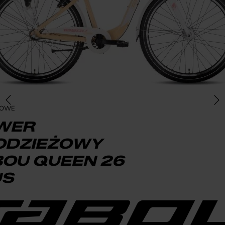
ŻOWE
WER
ODZIEŻOWY
BOU QUEEN 26
US