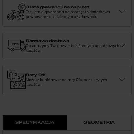
informacji lub chcesz zgłosić sprawę, skontaktuj się z nami —
chętnie pomożemy.
3 lata gwarancji na osprzęt
Trzyletnia gwarancja na osprzęt to dodatkowa
pewność przy codziennym użytkowaniu.
Jeśli zauważysz coś niepokojącego w działaniu komponentów, daj
nam znać. Podpowiemy, co zrobić i pomożemy znaleźć najlepsze
rozwiązanie.
Darmowa dostawa
Dostarczymy Twój rower bez żadnych dodatkowych
kosztów.
Zamówienie dostarczymy szybko, bezpłatnie i bezpiecznie. Jeśli
masz pytania dotyczące wysyłki — daj nam znać.
Raty 0%
Możesz kupić rower na raty 0%, bez ukrytych
kosztów.
Finansowanie 0% pozwala rozłożyć płatność na wygodne
miesięczne raty. To prosty sposób, by wybrać wymarzony model i
zapłacić za niego w swoim tempie.
SPECYFIKACJA
GEOMETRIA