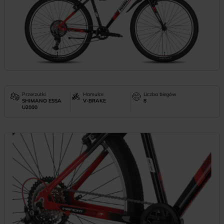
Przerzutki
Hamulce
Liczba biegów
SHIMANO ESSA
V-BRAKE
8
U2000