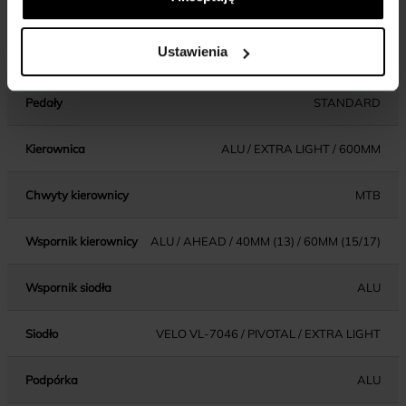
hamulca
LIGHT
Ustawienia
Błotniki
PLASTIC
Pedały
STANDARD
Kierownica
ALU / EXTRA LIGHT / 600MM
Chwyty kierownicy
MTB
Wspornik kierownicy
ALU / AHEAD / 40MM (13) / 60MM (15/17)
Wspornik siodła
ALU
Siodło
VELO VL-7046 / PIVOTAL / EXTRA LIGHT
Podpórka
ALU