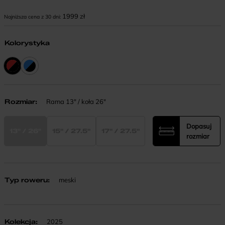
1999
zł
Najniższa cena z 30 dni:
Kolorystyka
Rozmiar
:
Rama 13" / koła 26"
Dopasuj
13" / 26"
15" / 27.5"
17" / 27.5"
rozmiar
Typ roweru
:
meski
Kolekcja
:
2025