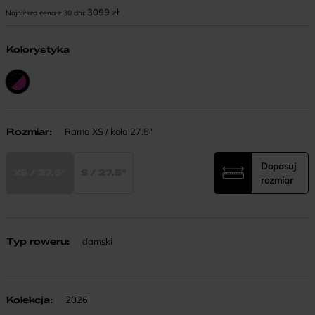
3099
zł
Najniższa cena z 30 dni:
Kolorystyka
Rozmiar
:
Rama XS / koła 27.5"
Dopasuj
XS / 27.5"
S / 27.5"
rozmiar
Typ roweru
:
damski
Kolekcja
:
2026