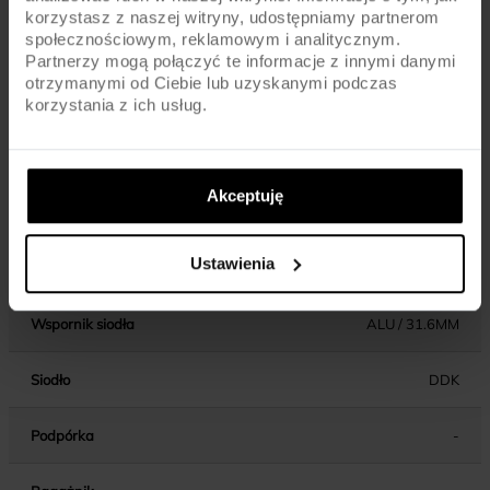
korzystasz z naszej witryny, udostępniamy partnerom
społecznościowym, reklamowym i analitycznym.
Błotniki
-
Partnerzy mogą połączyć te informacje z innymi danymi
otrzymanymi od Ciebie lub uzyskanymi podczas
Pedały
PLATFORM
korzystania z ich usług.
Kierownica
ALU / 680MM / 31.8MM
Akceptuję
Chwyty kierownicy
MTB / LOCK-ON
Ustawienia
Wspornik kierownicy
ALU / AHEAD / XS/S - 45MM
Wspornik siodła
ALU / 31.6MM
Siodło
DDK
Podpórka
-