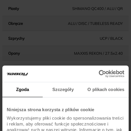
Piasty
SHIMANO QC400 / ALU / QR
Obręcze
ALU / DISC / TUBELESS READY
Szprychy
UCP / BLACK
Opony
MAXXIS REKON / 27.5x2.40
Dętki
FV / PRESTA
Zgoda
Szczegóły
O plikach cookies
KOMPONENTY
SHIMANO ALTUS MT200 HYDRAULIC DISC BRAKE /
Niniejsza strona korzysta z plików cookie
Hamulce
180MM ROTORS
Wykorzystujemy pliki cookie do spersonalizowania treści
i reklam, aby oferować funkcje społecznościowe i
Dźwignie hamulca
SHIMANO ALTUS MT200 DISC BRAKE
analizować ruch w naszej witrynie. Informacje o tym, jak