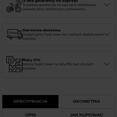
3 lata gwarancji na osprzęt
Trzyletnia gwarancja na osprzęt to dodatkowa
pewność przy codziennym użytkowaniu.
Jeśli zauważysz coś niepokojącego w działaniu komponentów, daj
nam znać. Podpowiemy, co zrobić i pomożemy znaleźć najlepsze
rozwiązanie.
Darmowa dostawa
Dostarczymy Twój rower bez żadnych dodatkowych
kosztów.
Zamówienie dostarczymy szybko, bezpłatnie i bezpiecznie. Jeśli
masz pytania dotyczące wysyłki — daj nam znać.
Raty 0%
Możesz kupić rower na raty 0%, bez ukrytych
kosztów.
Finansowanie 0% pozwala rozłożyć płatność na wygodne
miesięczne raty. To prosty sposób, by wybrać wymarzony model i
zapłacić za niego w swoim tempie.
SPECYFIKACJA
GEOMETRIA
OPIS
JAK KUPOWAĆ