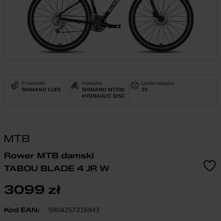
Przerzutki
Hamulce
Liczba biegów
SHIMANO CUES
SHIMANO MT200
20
HYDRAULIC DISC
MTB
Rower MTB damski
TABOU BLADE 4 JR W
3099
zł
Kod EAN:
5904257316943