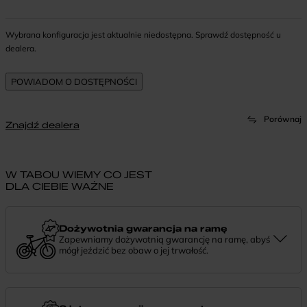
Wybrana konfiguracja jest aktualnie niedostępna. Sprawdź dostępność u
dealera.
Porównaj
Znajdź dealera
W TABOU WIEMY CO JEST
DLA CIEBIE WAŻNE
Dożywotnia gwarancja na ramę
Zapewniamy dożywotnią gwarancję na ramę, abyś
mógł jeździć bez obaw o jej trwałość.
Dożywotnia gwarancja to potwierdzenie, że tworzymy rowery z
myślą o wieloletniej niezawodności. Jeśli potrzebujesz więcej
informacji lub chcesz zgłosić sprawę, skontaktuj się z nami —
chętnie pomożemy.