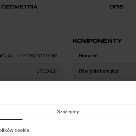
GEOMETRIA
OPIS
KOMPONENTY
0C / ALU / HYDROFORMING
Hamulce
17/19/21"
Dźwignie hamulca
-
Błotniki
141 / ALU / 50MM TRAVEL
Pedały
Szczegóły
NECO / SEMI INTEGRATED
Kierownica
 plików cookie
Chwyty kierownicy