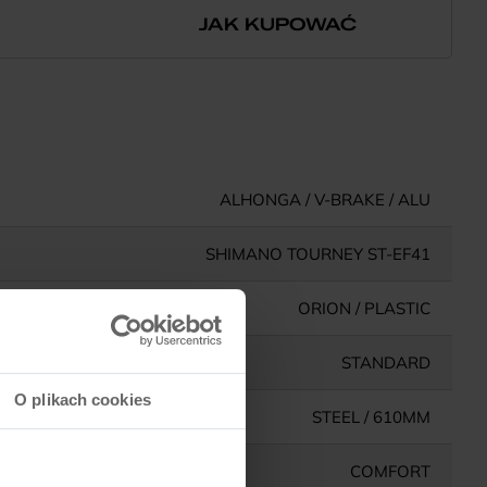
JAK KUPOWAĆ
ALHONGA / V-BRAKE / ALU
SHIMANO TOURNEY ST-EF41
ORION / PLASTIC
STANDARD
O plikach cookies
STEEL / 610MM
COMFORT