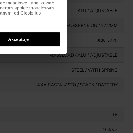
ołecznościowe i analizować
artnerom społecznościowym,
ALU / ADJUSTABLE
anymi od Ciebie lub
ALU / SUSSPENSION / 27.2MM
Akceptuję
DDK D225
MASSLOAD / ALU / ADJUSTABLE
STEEL / WITH SPRING
AXA BASTA VISTO / SPARK / BATTERY
-
18
16.5KG