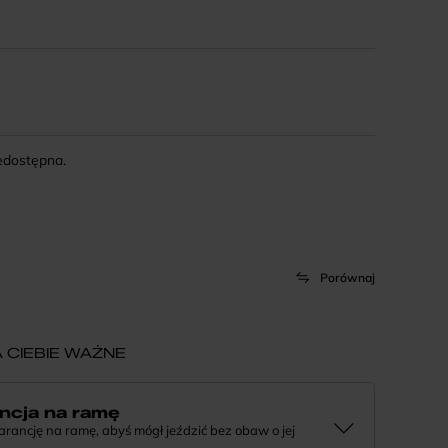
iedostępna.
Porównaj
 CIEBIE WAŻNE
ncja na ramę
ncję na ramę, abyś mógł jeździć bez obaw o jej