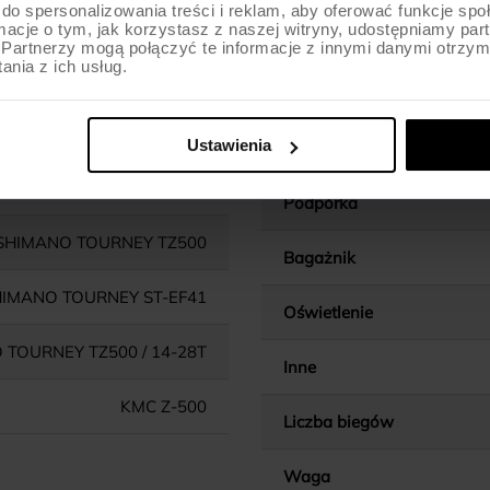
do spersonalizowania treści i reklam, aby oferować funkcje sp
ormacje o tym, jak korzystasz z naszej witryny, udostępniamy p
Wspornik kierownicy
Partnerzy mogą połączyć te informacje z innymi danymi otrzym
nia z ich usług.
EEL MYA-540 / 48/38/28T
Wspornik siodła
CARTRIDGE
Ustawienia
Siodło
HIMANO TOURNEY TY-510
Podpórka
SHIMANO TOURNEY TZ500
Bagażnik
IMANO TOURNEY ST-EF41
Oświetlenie
 TOURNEY TZ500 / 14-28T
Inne
KMC Z-500
Liczba biegów
Waga