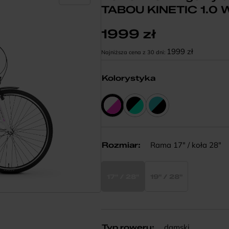
TABOU KINETIC 1.0 
1999
zł
1999
zł
Najniższa cena z 30 dni:
Kolorystyka
Rama 17" / koła 28"
Rozmiar
:
17" / 28"
19" / 28"
damski
Typ roweru
: