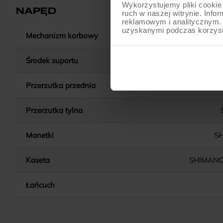
Wykorzystujemy pliki cookie 
NAPĘD
ruch w naszej witrynie. Inf
reklamowym i analitycznym. 
uzyskanymi podczas korzysta
Mechanizm korbowy
PROWH
Środek suportu
Przerzutka przednia
S
Przerzutka tylna
Manetki
SH
Kaseta
SHIMANO
Łańcuch