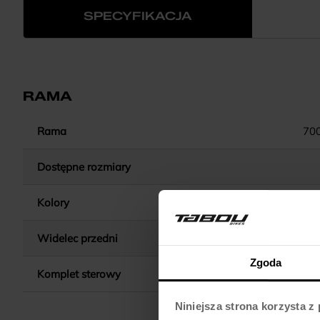
SPECYFIKACJA
RAMA
Rama
70
Dostępne rozmiary
Kolory
Widelec przedni
ZOOM 
Zgoda
Komplet sterowy
Niniejsza strona korzysta z