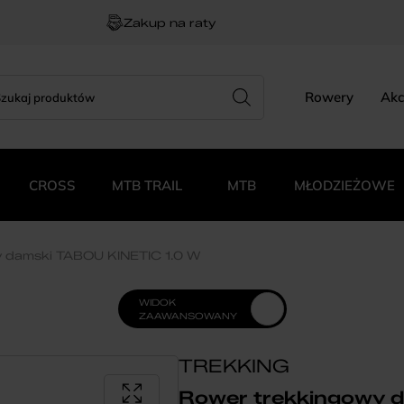
Zakup na raty
rch
zukiwarka
Rowery
Akc
duktów
CROSS
MTB TRAIL
MTB
MŁODZIEŻOWE
y damski TABOU KINETIC 1.0 W
WIDOK
ZAAWANSOWANY
TREKKING
Rower trekkingowy 