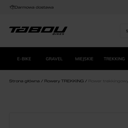
Darmowa dostawa
Sea
Wys
for:
pro
E-BIKE
GRAVEL
MIEJSKIE
TREKKING
Strona główna
Rowery TREKKING
Rower trekkingow