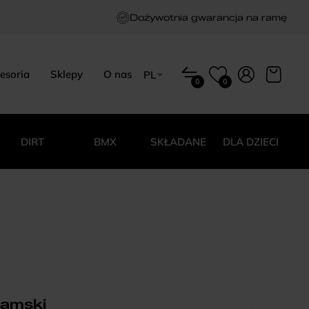
Dożywotnia gwarancja na ramę
esoria
Sklepy
O nas
PL
0
0
EN
HU
PL
DIRT
BMX
SKŁADANE
DLA DZIECI
damski