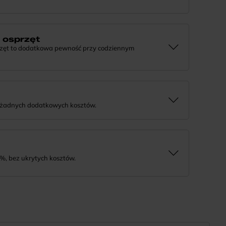
e, że tworzymy rowery z myślą o wieloletniej
j informacji lub chcesz zgłosić sprawę, skontaktuj się z
a osprzęt
rzęt to dodatkowa pewność przy codziennym
 działaniu komponentów, daj nam znać. Podpowiemy, co
rozwiązanie.
 żadnych dodatkowych kosztów.
tnie i bezpiecznie. Jeśli masz pytania dotyczące wysyłki
%, bez ukrytych kosztów.
tność na wygodne miesięczne raty. To prosty sposób, by
a niego w swoim tempie.