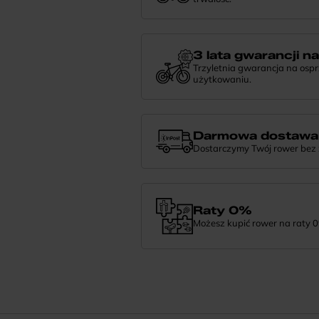
Dożywotnia gwarancja to potwierdzeni
niezawodności. Jeśli potrzebujesz więce
nami — chętnie pomożemy.
3 lata gwarancji n
Trzyletnia gwarancja na osp
użytkowaniu.
Jeśli zauważysz coś niepokojącego w
zrobić i pomożemy znaleźć najlepsze 
Darmowa dostawa
Dostarczymy Twój rower bez
Zamówienie dostarczymy szybko, bezpła
— daj nam znać.
Raty 0%
Możesz kupić rower na raty 0
Finansowanie 0% pozwala rozłożyć pła
wybrać wymarzony model i zapłacić z