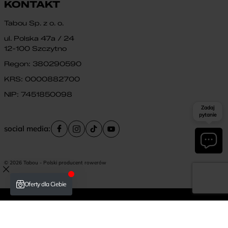
KONTAKT
Tabou Sp. z o. o.
ul. Polska 47a / 24
12-100 Szczytno
Regon: 380290590
KRS: 0000882700
NIP: 7451850098
Zadaj
pytanie
social media:
© 2026 Tabou - Polski producent rowerów
Płatność i dostawa