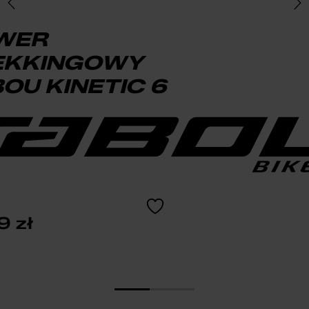
WER
EKKINGOWY
OU KINETIC 6
49
zł