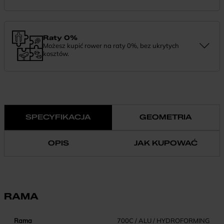
Zamówienie dostarczymy szybko, bezpłatnie i bezpiecznie. Jeśli
masz pytania dotyczące wysyłki — daj nam znać.
Raty 0%
Możesz kupić rower na raty 0%, bez ukrytych
kosztów.
Finansowanie 0% pozwala rozłożyć płatność na wygodne
miesięczne raty. To prosty sposób, by wybrać wymarzony model i
zapłacić za niego w swoim tempie.
SPECYFIKACJA
GEOMETRIA
OPIS
JAK KUPOWAĆ
RAMA
Rama
700C / ALU / HYDROFORMING