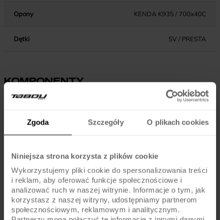
Opony
KENDA K935 / 700x40C
Dętki
SV / PRESTA
KOMPONENTY
Hamulce
TEKTRO / V-BRAKE / ALU
Zgoda
Szczegóły
O plikach cookies
Dźwignie hamulca
SHIMANO ALTUS ST-EF500
Błotniki
ORION / PLASTIC
Niniejsza strona korzysta z plików cookie
Wykorzystujemy pliki cookie do spersonalizowania treści
Pedały
STANDARD
i reklam, aby oferować funkcje społecznościowe i
analizować ruch w naszej witrynie. Informacje o tym, jak
korzystasz z naszej witryny, udostępniamy partnerom
Kierownica
STEEL / 610MM
społecznościowym, reklamowym i analitycznym.
Partnerzy mogą połączyć te informacje z innymi danymi