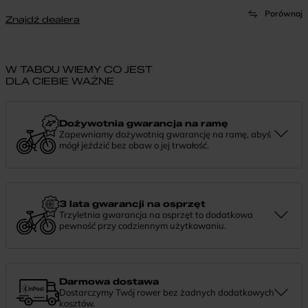
Porównaj
Znajdź dealera
W TABOU WIEMY CO JEST
DLA CIEBIE WAŻNE
Dożywotnia gwarancja na ramę
Zapewniamy dożywotnią gwarancję na ramę, abyś
mógł jeździć bez obaw o jej trwałość.
Dożywotnia gwarancja to potwierdzenie, że tworzymy rowery z
myślą o wieloletniej niezawodności. Jeśli potrzebujesz więcej
informacji lub chcesz zgłosić sprawę, skontaktuj się z nami —
chętnie pomożemy.
3 lata gwarancji na osprzęt
Trzyletnia gwarancja na osprzęt to dodatkowa
pewność przy codziennym użytkowaniu.
Jeśli zauważysz coś niepokojącego w działaniu komponentów, daj
nam znać. Podpowiemy, co zrobić i pomożemy znaleźć najlepsze
rozwiązanie.
Darmowa dostawa
Dostarczymy Twój rower bez żadnych dodatkowych
kosztów.