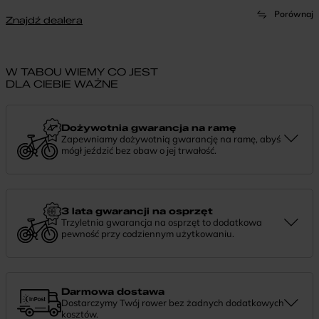
Porównaj
Znajdź dealera
W TABOU WIEMY CO JEST
DLA CIEBIE WAŻNE
Dożywotnia gwarancja na ramę
Zapewniamy dożywotnią gwarancję na ramę, abyś
mógł jeździć bez obaw o jej trwałość.
Dożywotnia gwarancja to potwierdzenie, że tworzymy rowery z
myślą o wieloletniej niezawodności. Jeśli potrzebujesz więcej
informacji lub chcesz zgłosić sprawę, skontaktuj się z nami —
chętnie pomożemy.
3 lata gwarancji na osprzęt
Trzyletnia gwarancja na osprzęt to dodatkowa
pewność przy codziennym użytkowaniu.
Jeśli zauważysz coś niepokojącego w działaniu komponentów, daj
nam znać. Podpowiemy, co zrobić i pomożemy znaleźć najlepsze
rozwiązanie.
Darmowa dostawa
Dostarczymy Twój rower bez żadnych dodatkowych
kosztów.