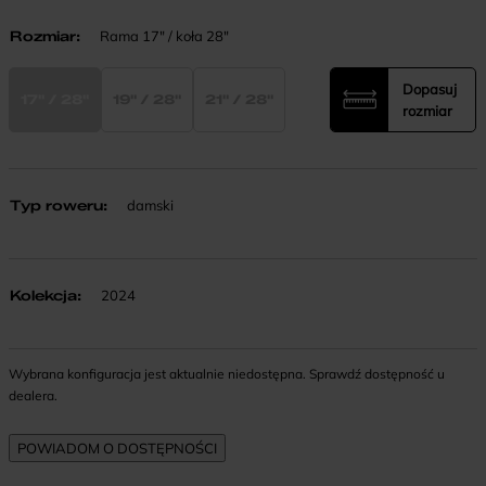
Rozmiar
:
Rama 17" / koła 28"
Dopasuj
17" / 28"
19" / 28"
21" / 28"
rozmiar
Typ roweru
:
damski
Kolekcja
:
2024
Wybrana konfiguracja jest aktualnie niedostępna. Sprawdź dostępność u
dealera.