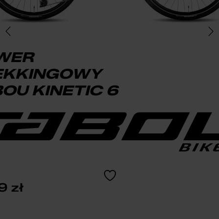
WER
EKKINGOWY
OU KINETIC 6
49
zł