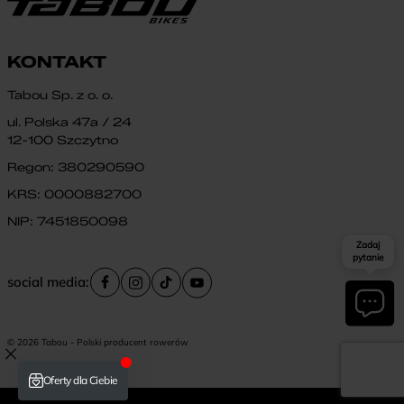
KONTAKT
Tabou Sp. z o. o.
ul. Polska 47a / 24
12-100 Szczytno
Regon: 380290590
KRS: 0000882700
NIP: 7451850098
Zadaj
pytanie
social media:
© 2026 Tabou - Polski producent rowerów