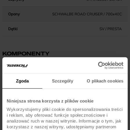
Opony
SCHWALBE ROAD CRUISER / 700x40C
Dętki
SV / PRESTA
KOMPONENTY
SHIMANO ALTUS MT200 DISC BRAKE / ROTORS
Hamulce
160MM
Zgoda
Szczegóły
O plikach cookies
Dźwignie hamulca
SHIMANO ALTUS MT200
Niniejsza strona korzysta z plików cookie
Błotniki
ORION / PLASTIC
Wykorzystujemy pliki cookie do spersonalizowania treści
i reklam, aby oferować funkcje społecznościowe i
Pedały
ALU / NON-SLIP
analizować ruch w naszej witrynie. Informacje o tym, jak
korzystasz z naszej witryny, udostępniamy partnerom