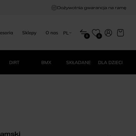
Dożywotnia gwarancja na ramę
esoria
Sklepy
O nas
PL
0
0
EN
HU
PL
DIRT
BMX
SKŁADANE
DLA DZIECI
damski