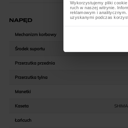
Wykorzystujemy pliki cookie 
ruch w naszej witrynie. Inf
reklamowym i analitycznym. 
uzyskanymi podczas korzysta
NAPĘD
Mechanizm korbowy
SHIMANO 
Środek suportu
SHIMAN
Przerzutka przednia
Przerzutka tylna
Manetki
Kaseta
SHIMA
Łańcuch