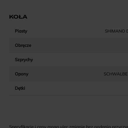
KOŁA
Piasty
SHIMANO D
Obręcze
Szprychy
Opony
SCHWALBE 
Dętki
Specyfikacje i ceny mogą ulec zmianie bez podania przyczy