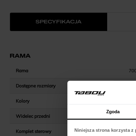
SPECYFIKACJA
RAMA
Rama
70
Dostępne rozmiary
Kolory
Zgoda
Widelec przedni
SUNTOUR NEX DS HLO /
Niniejsza strona korzysta z
Komplet sterowy