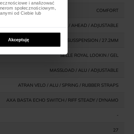
ołecznościowe i analizować
artnerom społecznościowym,
COMFORT
anymi od Ciebie lub
ALU / AHEAD / ADJUSTABLE
Akceptuję
ALU / SUSSPENSION / 27.2MM
SELLE ROYAL LOOKIN / GEL
MASSLOAD / ALU / ADJUSTABLE
ATRAN VELO / ALU / SPRING / RUBBER STRAPS
AXA BASTA ECHO SWITCH / RIFF STEADY / DYNAMO
-
27