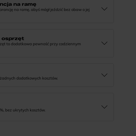
ncja na ramę
ncję na ramę, abyś mógł jeździć bez obaw o jej
e, że tworzymy rowery z myślą o wieloletniej
j informacji lub chcesz zgłosić sprawę, skontaktuj się z
a osprzęt
rzęt to dodatkowa pewność przy codziennym
 działaniu komponentów, daj nam znać. Podpowiemy, co
rozwiązanie.
 żadnych dodatkowych kosztów.
tnie i bezpiecznie. Jeśli masz pytania dotyczące wysyłki
%, bez ukrytych kosztów.
tność na wygodne miesięczne raty. To prosty sposób, by
a niego w swoim tempie.