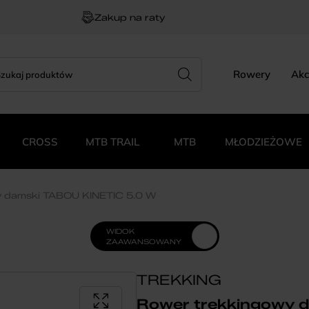
Zakup na raty
rch
zukiwarka
Rowery
Akc
duktów
CROSS
MTB TRAIL
MTB
MŁODZIEŻOWE
y damski TABOU KINETIC 5.0 W
WIDOK
ZAAWANSOWANY
TREKKING
Rower trekkingowy 