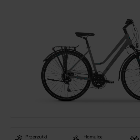
Przerzutki
Hamulce