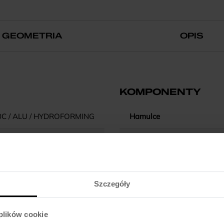
GEOMETRIA
OPIS
KOMPONENTY
0C / ALU / HYDROFORMING
Hamulce
17/19/21"
Dźwignie hamulca
-
Błotniki
Szczegóły
 LOCK OUT / 63MM TRAVEL
Pedały
 plików cookie
NECO / SEMI INTEGRATED
Kierownica