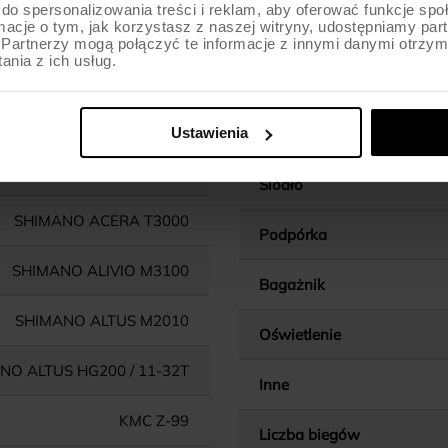
do spersonalizowania treści i reklam, aby oferować funkcje sp
ormacje o tym, jak korzystasz z naszej witryny, udostępniamy p
Chwyty kierownicy
Partnerzy mogą połączyć te informacje z innymi danymi otrzym
nia z ich usług.
Wspornik kierownicy
ALIVIO T4060 / 48/38/28T
Ustawienia
Wspornik siodła
O BB-52 / HOLLOWTECH II
Siodło
SHIMANO ACERA T3000
Podpórka
SHIMANO ALIVIO M3100
Bagażnik
SHIMANO ALTUS M2010
Oświetlenie
NO ALTUS HG200 / 11-32T
Inne
KMC Z-99
Liczba biegów