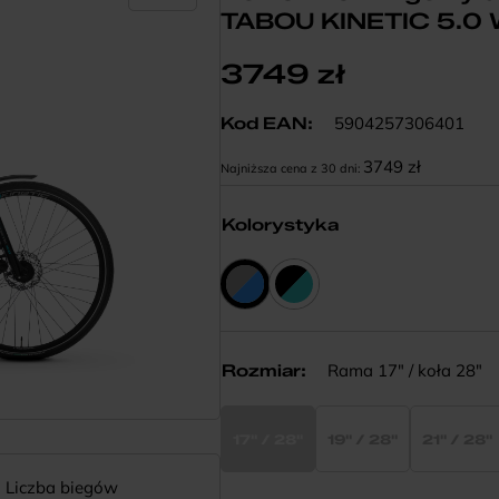
TABOU KINETIC 5.0
3749
zł
5904257306401
Kod EAN:
3749
zł
Najniższa cena z 30 dni:
Kolorystyka
Rama 17" / koła 28"
Rozmiar
:
17" / 28"
19" / 28"
21" / 28"
Liczba biegów