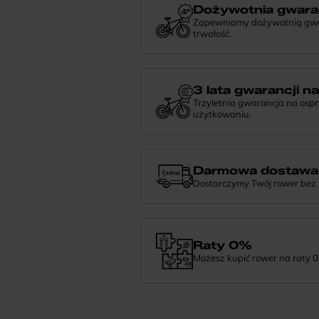
Dożywotnia gwara
Zapewniamy dożywotnią gwara
trwałość.
Dożywotnia gwarancja to potwierdzeni
niezawodności. Jeśli potrzebujesz więce
nami — chętnie pomożemy.
3 lata gwarancji n
Trzyletnia gwarancja na osp
użytkowaniu.
Jeśli zauważysz coś niepokojącego w
zrobić i pomożemy znaleźć najlepsze 
Darmowa dostawa
Dostarczymy Twój rower bez
Zamówienie dostarczymy szybko, bezpła
— daj nam znać.
Raty 0%
Możesz kupić rower na raty 0
Finansowanie 0% pozwala rozłożyć pła
wybrać wymarzony model i zapłacić z