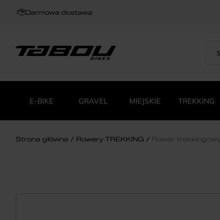
Darmowa dostawa
Sea
Wys
for:
pro
E-BIKE
GRAVEL
MIEJSKIE
TREKKING
Strona główna
Rowery TREKKING
Rower trekkingow