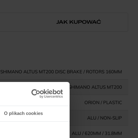
JAK KUPOWAĆ
SHIMANO ALTUS MT200 DISC BRAKE / ROTORS 160MM
SHIMANO ALTUS MT200
ORION / PLASTIC
O plikach cookies
ALU / NON-SLIP
ALU / 620MM / 31.8MM