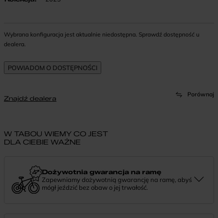
Wybrana konfiguracja jest aktualnie niedostępna. Sprawdź dostępność u
dealera.
Porównaj
Znajdź dealera
W TABOU WIEMY CO JEST
DLA CIEBIE WAŻNE
Dożywotnia gwarancja na ramę
Zapewniamy dożywotnią gwarancję na ramę, abyś
mógł jeździć bez obaw o jej trwałość.
Dożywotnia gwarancja to potwierdzenie, że tworzymy rowery z
myślą o wieloletniej niezawodności. Jeśli potrzebujesz więcej
informacji lub chcesz zgłosić sprawę, skontaktuj się z nami —