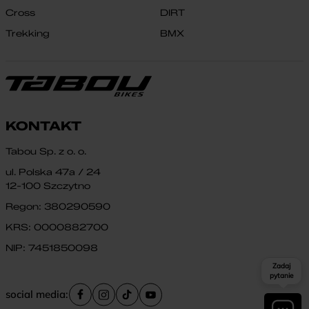
Cross
DIRT
Trekking
BMX
KONTAKT
Tabou Sp. z o. o.
ul. Polska 47a / 24
12-100 Szczytno
Regon: 380290590
KRS: 0000882700
NIP: 7451850098
Zadaj
pytanie
social media: