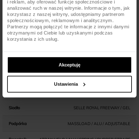
i reklam, aby oferować funkcje społecznościowe i
analizować ruch w naszej witrynie. Informacje o tym, jak
Błotniki
ORION / PLASTIC
korzystasz z naszej witryny, udostępniamy partnerom
społecznościowym, reklamowym i analitycznym.
Partnerzy mogą połączyć te informacje z innymi danymi
Pedały
STANDARD
otrzymanymi od Ciebie lub uzyskanymi podczas
korzystania z ich usług.
Kierownica
STEEL / 610MM
Chwyty kierownicy
COMFORT
Akceptuję
Wspornik kierownicy
ALU / ADJUSTABLE
Ustawienia
Wspornik siodła
ALU / SUSSPENSION / 27.2MM
Siodło
SELLE ROYAL FREEWAY / GEL
Podpórka
MASSLOAD / ALU / ADJUSTABLE