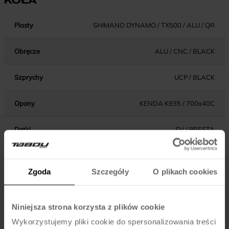
KOŁA
Piasty
SHIMANO DYNAMO / TX500 / ALU / QR
Obręcze
ALU / CNC / BLACK
Szprychy
UCP / BLACK
Opony
KENDA K935 / 700x40C
Dętki
SV / PRESTA
Zgoda
Szczegóły
O plikach cookies
KOMPONENTY
Hamulce
TEKTRO / V-BRAKE / ALU
Niniejsza strona korzysta z plików cookie
Wykorzystujemy pliki cookie do spersonalizowania treści
Dźwignie hamulca
SHIMANO ALTUS ST-EF500