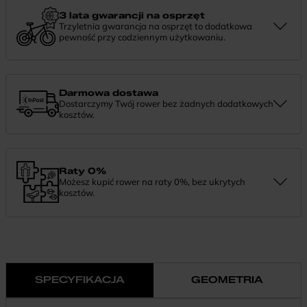
chętnie pomożemy.
3 lata gwarancji na osprzęt
Trzyletnia gwarancja na osprzęt to dodatkowa
pewność przy codziennym użytkowaniu.
Jeśli zauważysz coś niepokojącego w działaniu komponentów, daj
nam znać. Podpowiemy, co zrobić i pomożemy znaleźć najlepsze
rozwiązanie.
Darmowa dostawa
Dostarczymy Twój rower bez żadnych dodatkowych
kosztów.
Zamówienie dostarczymy szybko, bezpłatnie i bezpiecznie. Jeśli
masz pytania dotyczące wysyłki — daj nam znać.
Raty 0%
Możesz kupić rower na raty 0%, bez ukrytych
kosztów.
Finansowanie 0% pozwala rozłożyć płatność na wygodne
miesięczne raty. To prosty sposób, by wybrać wymarzony model i
zapłacić za niego w swoim tempie.
SPECYFIKACJA
GEOMETRIA