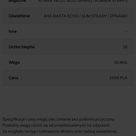
Bagażnik
ATRAN VELO / ALU / SPRING / RUBBER STRAPS
Oświetlenie
AXA BASTA ECHO / SLIM STEADY / DYNAMO
Inne
-
Liczba biegów
16
Waga
16.8KG
Cena
2699 PLN
Specyfikacje i ceny mogą ulec zmianie bez podania przyczyny.
Produkty mogą różnić się od przedstawionych na zdjęciach.
Ze względu na typ i ustawienia ekranu oraz rodzaj oświetlenia,