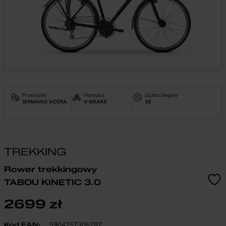
Przerzutki
Hamulce
Liczba biegów
SHIMANO ACERA
V-BRAKE
16
TREKKING
Rower trekkingowy
TABOU KINETIC 3.0
2699
zł
Kod EAN:
5904257305787