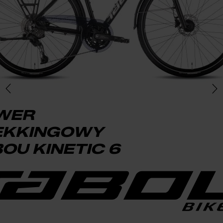
WER
EKKINGOWY
OU KINETIC 6