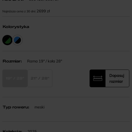
2699
zł
Najniższa cena z 30 dni:
Kolorystyka
Rozmiar
:
Rama 19" / koła 28"
Dopasuj
19" / 28"
21" / 28"
rozmiar
Typ roweru
:
meski
Kolekcja
:
2025