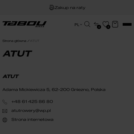
Zakup na raty
Dożywotnia gwarancja na ramę
Wyszukiwarka
PL
0
0
produktów
EN
Darmowa dostawa
HU
Strona główna
ATUT
PL
ATUT
ATUT
Adama Mickiewicza 5, 62-200 Gniezno, Polska
+48 61 425 86 80
atutrowery@wp.pl
Strona internetowa