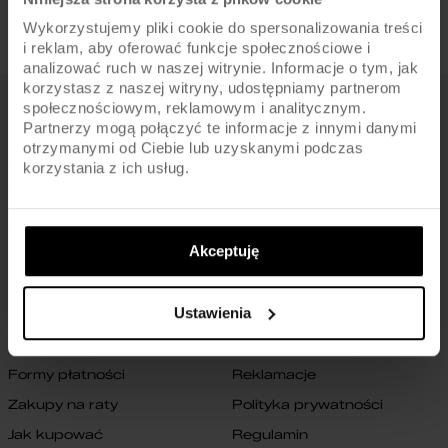
Wykorzystujemy pliki cookie do spersonalizowania treści
i reklam, aby oferować funkcje społecznościowe i
analizować ruch w naszej witrynie. Informacje o tym, jak
korzystasz z naszej witryny, udostępniamy partnerom
społecznościowym, reklamowym i analitycznym.
FIRMA
Partnerzy mogą połączyć te informacje z innymi danymi
otrzymanymi od Ciebie lub uzyskanymi podczas
O nas
Archiwum rowerów
korzystania z ich usług.
Gwarancja na ramę
Blog
Znajdź sklep
Zmień ustawienia cookies
Akceptuję
B2B
Oświadczenie o dostępności
cyfrowej
Kontakt
Ustawienia
SKLEP
Formy płatności
Reklamacje
Zakupy na raty
Polityka prywatności
Jak kupować
Regulamin