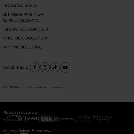
Tabou Sp. z o. o.
ul. Polska 47a / 24
12-100 Szczytno
Regon: 380290590
KRS: 0000882700
NIP: 7451850098
social media:
© 2026 Tabou - Polski producent rowerów
Płatność i dostawa
Krajowy Rejestr Rowerowy