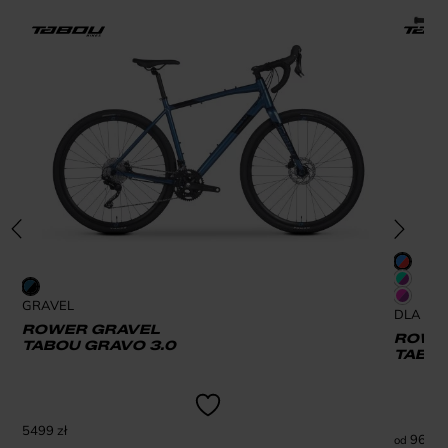
GRAVEL
DLA DZI
ROWER GRAVEL
ROWER
TABOU GRAVO 3.0
TABOU
5499
zł
969
zł
od