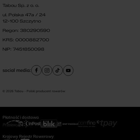
Tabou Sp. z o. o.
ul. Polska 47a / 24
12-100 Szczytno
Regon: 380290590
KRS: 0000882700
NIP: 7451850098
social media:
© 2026 Tabou - Polski producent rowerów
Płatność i dostawa
Krajowy Rejestr Rowerowy