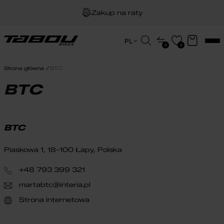
Zakup na raty
Dożywotnia gwarancja na ramę
Wyszukiwarka
PL
0
0
produktów
EN
Darmowa dostawa
HU
Strona główna
BTC
PL
BTC
BTC
Piaskowa 1, 18-100 Łapy, Polska
+48 793 399 321
martabtc@interia.pl
Strona internetowa