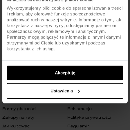
Wykorzystujemy pliki cookie do spersonalizowania treści
i reklam, aby oferować funkcje społecznościowe i
analizować ruch w naszej witrynie. Informacje o tym, jak
korzystasz z naszej witryny, udostępniamy partnerom
społecznościowym, reklamowym i analitycznym.
FIRMA
Partnerzy mogą połączyć te informacje z innymi danymi
otrzymanymi od Ciebie lub uzyskanymi podczas
O nas
Archiwum rowerów
korzystania z ich usług.
Gwarancja na ramę
Blog
Znajdź sklep
Zmień ustawienia cookies
Akceptuję
B2B
Oświadczenie o dostępności
cyfrowej
Kontakt
Ustawienia
SKLEP
Formy płatności
Reklamacje
Zakupy na raty
Polityka prywatności
Jak kupować
Regulamin