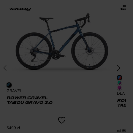
GRAVEL
DLA DZI
ROWER GRAVEL
ROWER
TABOU GRAVO 3.0
TABOU
5499
zł
969
zł
od