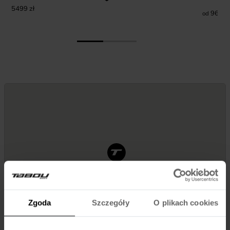
5499
zł
969
zł
od
Zgoda
Szczegóły
O plikach cookies