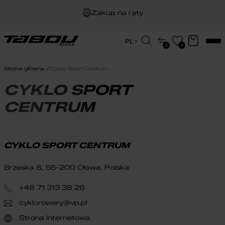
Zakup na raty
Dożywotnia gwarancja na ramę
Wyszukiwarka
PL
0
0
produktów
EN
Darmowa dostawa
HU
Strona główna
Cyklo Sport Centrum
PL
CYKLO SPORT
CENTRUM
CYKLO SPORT CENTRUM
Brzeska 8, 55-200 Oława, Polska
+48 71 313 38 26
cyklorowery@vp.pl
Strona internetowa