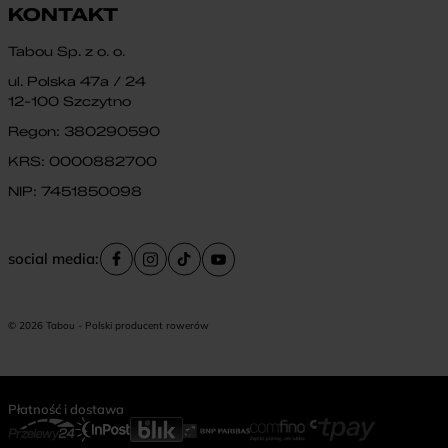
KONTAKT
Tabou Sp. z o. o.
ul. Polska 47a / 24
12-100 Szczytno
Regon: 380290590
KRS: 0000882700
NIP: 7451850098
social media:
© 2026 Tabou - Polski producent rowerów
Płatność i dostawa