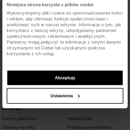
Niniejsza strona korzysta z plików cookie
Wykorzystujemy pliki cookie do spersonalizowania treści
i reklam, aby oferować funkcje społecznościowe i
analizować ruch w naszej witrynie. Informacje o tym, jak
korzystasz z naszej witryny, udostępniamy partnerom
społecznościowym, reklamowym i analitycznym.
Partnerzy mogą połączyć te informacje z innymi danymi
FIRMA
otrzymanymi od Ciebie lub uzyskanymi podczas
korzystania z ich usług.
O nas
Archiwum rowerów
Gwarancja na ramę
Blog
Znajdź sklep
Zmień ustawienia cookies
Akceptuję
B2B
Oświadczenie o dostępności
cyfrowej
Kontakt
Ustawienia
SKLEP
Formy płatności
Reklamacje
Zakupy na raty
Polityka prywatności