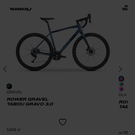
GRAVEL
DLA DZI
ROWER GRAVEL
ROWER
TABOU GRAVO 3.0
TABOU
5499
zł
969
zł
od