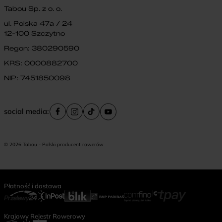
Tabou Sp. z o. o.
ul. Polska 47a / 24
12-100 Szczytno
Regon: 380290590
KRS: 0000882700
NIP: 7451850098
social media:
© 2026 Tabou - Polski producent rowerów
Płatność i dostawa
Krajowy Rejestr Rowerowy