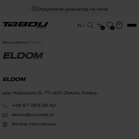
Dożywotnia gwarancja na ramę
Darmowa dostawa
Wyszukiwarka
PL
0
0
produktów
EN
Zakup na raty
HU
Strona główna
Eldom
PL
ELDOM
ELDOM
plac Kościuszki 8, 77-400 Złotów, Polska
+48 67 263 29 42
eldom@pro.onet.pl
Strona internetowa