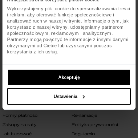
Wykorzystujemy pliki cookie do spersonalizowania treści
i reklam, aby oferować funkcje społecznościowe i
analizować ruch w naszej witrynie. Informacje o tym, jak
korzystasz z naszej witryny, udostępniamy partnerom
społecznościowym, reklamowym i analitycznym.
FIRMA
Partnerzy mogą połączyć te informacje z innymi danymi
otrzymanymi od Ciebie lub uzyskanymi podczas
O nas
Archiwum rowerów
korzystania z ich usług.
Gwarancja na ramę
Blog
Znajdź sklep
Zmień ustawienia cookies
Akceptuję
B2B
Oświadczenie o dostępności
cyfrowej
Kontakt
Ustawienia
SKLEP
Formy płatności
Reklamacje
Zakupy na raty
Polityka prywatności
Jak kupować
Regulamin