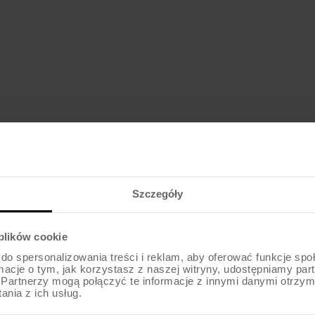
969
zł
od
Szczegóły
 plików cookie
do spersonalizowania treści i reklam, aby oferować funkcje sp
ormacje o tym, jak korzystasz z naszej witryny, udostępniamy p
Partnerzy mogą połączyć te informacje z innymi danymi otrzym
nia z ich usług.