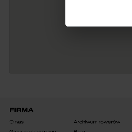
FIRMA
O nas
Archiwum rowerów
Gwarancja na ramę
Blog