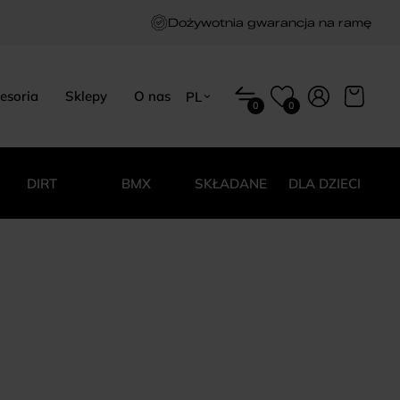
Dożywotnia gwarancja na ramę
esoria
Sklepy
O nas
PL
0
0
EN
HU
PL
DIRT
BMX
SKŁADANE
DLA DZIECI