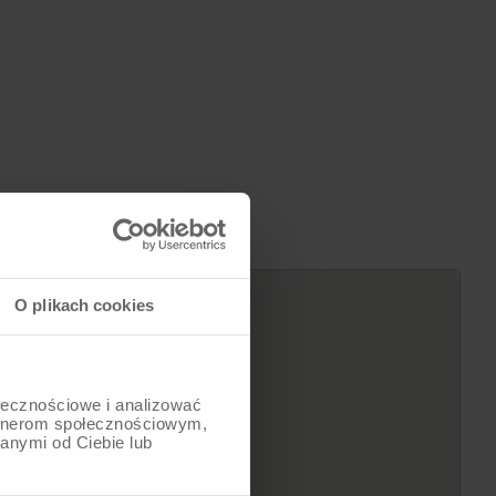
3299
zł
O plikach cookies
ołecznościowe i analizować
artnerom społecznościowym,
anymi od Ciebie lub