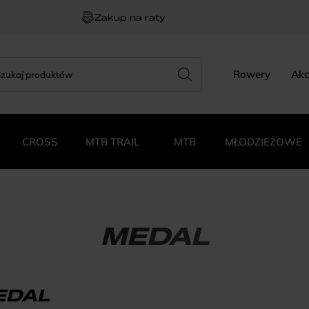
Zakup na raty
rch
zukiwarka
Rowery
Akc
duktów
CROSS
MTB TRAIL
MTB
MŁODZIEŻOWE
MEDAL
EDAL