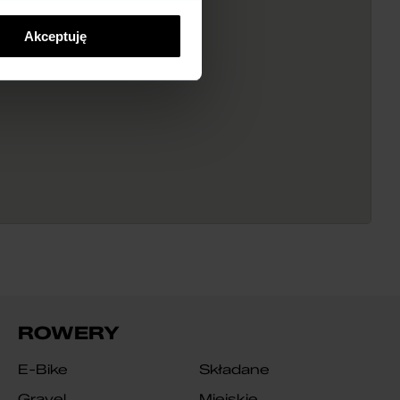
Akceptuję
ROWERY
E-Bike
Składane
Gravel
Miejskie