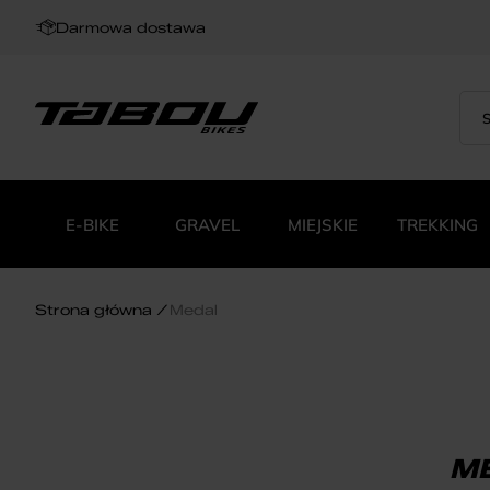
Darmowa dostawa
Sea
Wys
for:
pro
E-BIKE
GRAVEL
MIEJSKIE
TREKKING
Strona główna
Medal
M