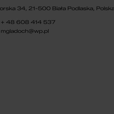
orska 34, 21-500 Biała Podlaska, Polsk
+ 48 608 414 537
mgladoch@wp.pl
DLA DZIECI
ROWER DZIECIĘCY
TABOU MISS FR