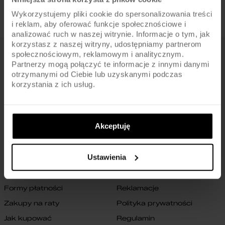
Wykorzystujemy pliki cookie do spersonalizowania treści
i reklam, aby oferować funkcje społecznościowe i
analizować ruch w naszej witrynie. Informacje o tym, jak
korzystasz z naszej witryny, udostępniamy partnerom
społecznościowym, reklamowym i analitycznym.
FIRMA
Partnerzy mogą połączyć te informacje z innymi danymi
otrzymanymi od Ciebie lub uzyskanymi podczas
O nas
Archiwum rowerów
korzystania z ich usług.
Gwarancja na ramę
Blog
Znajdź sklep
Zmień ustawienia cookies
Akceptuję
B2B
Oświadczenie o dostępności
cyfrowej
Kontakt
Ustawienia
SKLEP
Formy płatności
Reklamacje
Zakupy na raty
Polityka prywatności
Jak kupować
Regulamin