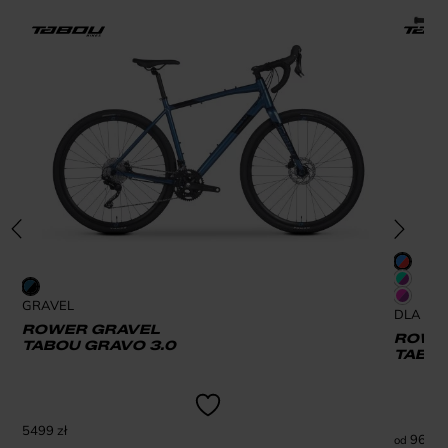
GRAVEL
DLA DZI
ROWER GRAVEL
ROWER
TABOU GRAVO 3.0
TABOU
5499
zł
969
zł
od