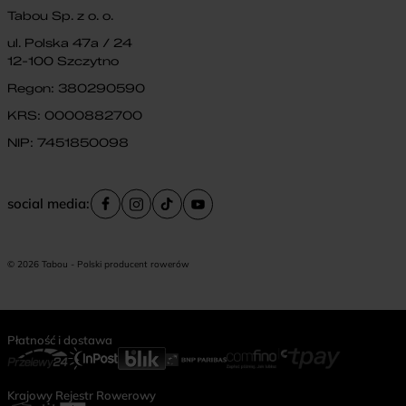
Tabou Sp. z o. o.
ul. Polska 47a / 24
12-100 Szczytno
Regon: 380290590
KRS: 0000882700
NIP: 7451850098
social media:
© 2026 Tabou - Polski producent rowerów
Płatność i dostawa
Krajowy Rejestr Rowerowy