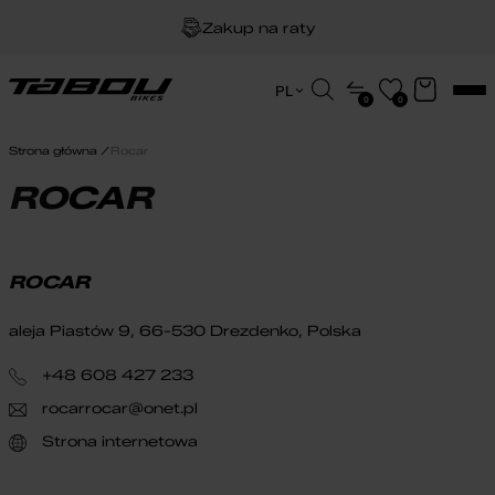
Zakup na raty
Dożywotnia gwarancja na ramę
Wyszukiwarka
PL
0
0
produktów
EN
Darmowa dostawa
HU
Strona główna
Rocar
PL
ROCAR
ROCAR
aleja Piastów 9, 66-530 Drezdenko, Polska
+48 608 427 233
rocarrocar@onet.pl
Strona internetowa