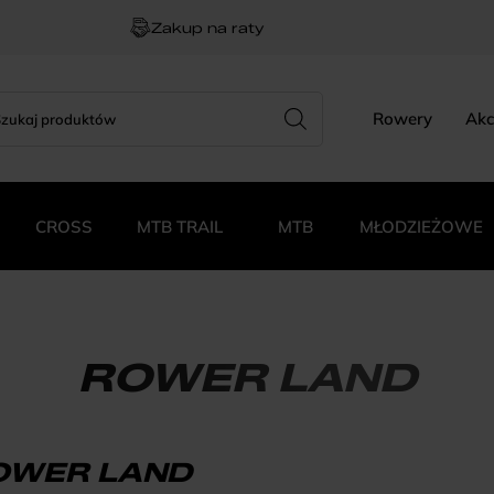
Zakup na raty
rch
zukiwarka
Rowery
Akc
duktów
CROSS
MTB TRAIL
MTB
MŁODZIEŻOWE
ROWER LAND
OWER LAND