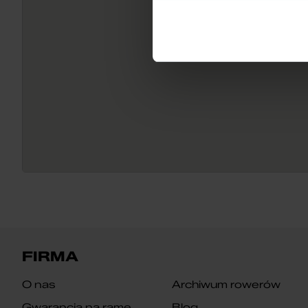
FIRMA
O nas
Archiwum rowerów
Gwarancja na ramę
Blog