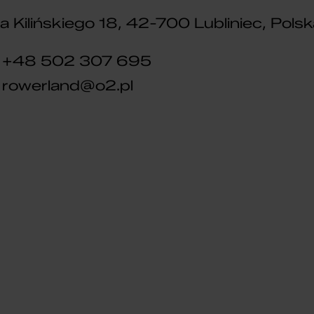
a Kilińskiego 18, 42-700 Lubliniec, Polsk
+48 502 307 695
rowerland@o2.pl
DLA DZIECI
ROWER DZIECIĘCY
TABOU MISS FR