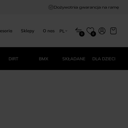
Dożywotnia gwarancja na ramę
esoria
Sklepy
O nas
PL
0
0
EN
HU
PL
DIRT
BMX
SKŁADANE
DLA DZIECI