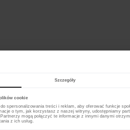
969
zł
od
Szczegóły
 plików cookie
do spersonalizowania treści i reklam, aby oferować funkcje sp
ormacje o tym, jak korzystasz z naszej witryny, udostępniamy p
Partnerzy mogą połączyć te informacje z innymi danymi otrzym
nia z ich usług.