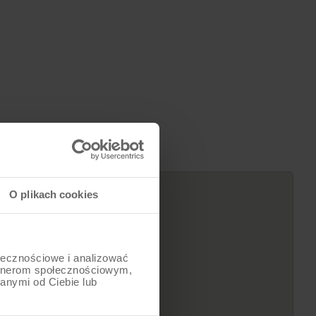
3299
zł
O plikach cookies
ołecznościowe i analizować
artnerom społecznościowym,
anymi od Ciebie lub