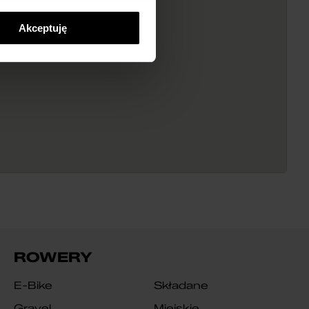
Akceptuję
ROWERY
E-Bike
Składane
Gravel
Miejskie