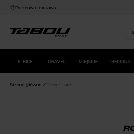
Darmowa dostawa
Sea
Wys
for:
pro
E-BIKE
GRAVEL
MIEJSKIE
TREKKING
Strona główna
Rower Land
R