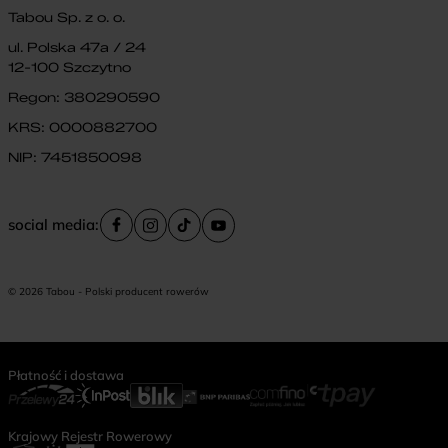
Tabou Sp. z o. o.
ul. Polska 47a / 24
12-100 Szczytno
Regon: 380290590
KRS: 0000882700
NIP: 7451850098
social media:
© 2026 Tabou - Polski producent rowerów
Płatność i dostawa
Krajowy Rejestr Rowerowy