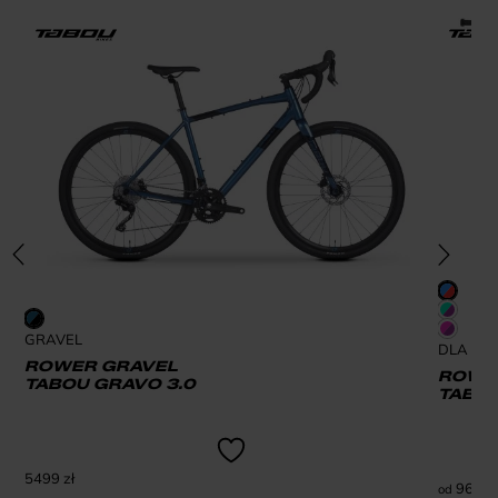
GRAVEL
DLA DZI
ROWER GRAVEL
ROWER
TABOU GRAVO 3.0
TABOU
5499
zł
969
zł
od