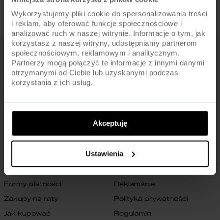
Wykorzystujemy pliki cookie do spersonalizowania treści
i reklam, aby oferować funkcje społecznościowe i
analizować ruch w naszej witrynie. Informacje o tym, jak
korzystasz z naszej witryny, udostępniamy partnerom
społecznościowym, reklamowym i analitycznym.
FIRMA
Partnerzy mogą połączyć te informacje z innymi danymi
otrzymanymi od Ciebie lub uzyskanymi podczas
O nas
Archiwum rowerów
korzystania z ich usług.
Gwarancja na ramę
Blog
Znajdź sklep
Zmień ustawienia cookies
Akceptuję
B2B
Oświadczenie o dostępności
cyfrowej
Kontakt
Ustawienia
SKLEP
Formy płatności
Reklamacje
Zakupy na raty
Polityka prywatności
Jak kupować
Regulamin