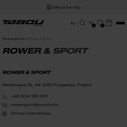
Zakup na raty
Dożywotnia gwarancja na ramę
Wyszukiwarka
PL
0
0
produktów
EN
Darmowa dostawa
HU
Strona główna
Rower & Sport
PL
ROWER & SPORT
ROWER & SPORT
Mikołowska 18, 44-238 Przegędza, Polska
+48 504 195 957
rowersport@poczta.fm
Strona internetowa