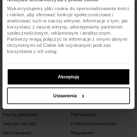
Wykorzystujemy pliki cookie do spersonalizowania treści
i reklam, aby oferować funkcje społecznościowe i
analizować ruch w naszej witrynie. Informacje o tym, jak
korzystasz z naszej witryny, udostępniamy partnerom
społecznościowym, reklamowym i analitycznym.
FIRMA
Partnerzy mogą połączyć te informacje z innymi danymi
otrzymanymi od Ciebie lub uzyskanymi podczas
O nas
Archiwum rowerów
korzystania z ich usług.
Gwarancja na ramę
Blog
Znajdź sklep
Zmień ustawienia cookies
Akceptuję
B2B
Oświadczenie o dostępności
cyfrowej
Kontakt
Ustawienia
SKLEP
Formy płatności
Reklamacje
Zakupy na raty
Polityka prywatności
Jak kupować
Regulamin