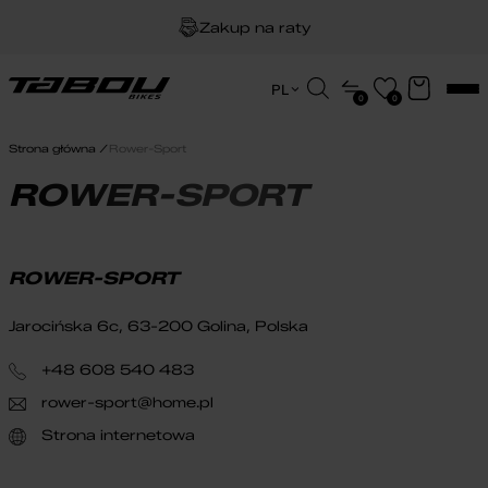
Zakup na raty
Dożywotnia gwarancja na ramę
Wyszukiwarka
PL
0
0
produktów
EN
Darmowa dostawa
HU
Strona główna
Rower-Sport
PL
ROWER-SPORT
ROWER-SPORT
Jarocińska 6c, 63-200 Golina, Polska
+48 608 540 483
rower-sport@home.pl
Strona internetowa