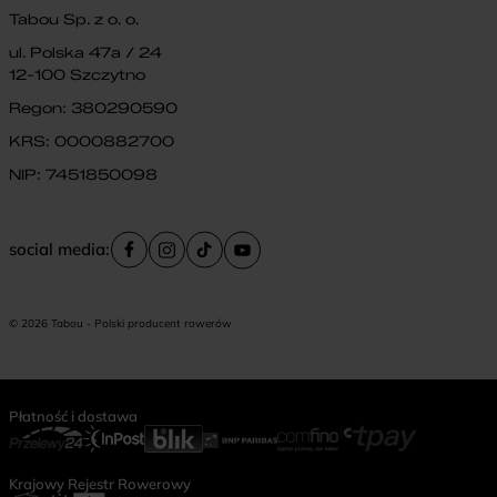
Tabou Sp. z o. o.
ul. Polska 47a / 24
12-100 Szczytno
Regon: 380290590
KRS: 0000882700
NIP: 7451850098
social media:
© 2026 Tabou - Polski producent rowerów
Płatność i dostawa
Krajowy Rejestr Rowerowy