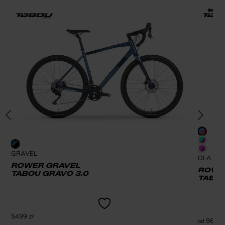
GRAVEL
DLA DZI
ROWER GRAVEL
ROWER
TABOU GRAVO 3.0
TABOU
5499
zł
969
zł
od