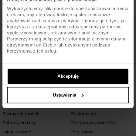
Wykorzystujemy pliki cookie do spersonalizowania treści
i reklam, aby oferować funkcje społecznościowe i
analizować ruch w naszej witrynie. Informacje o tym, jak
korzystasz z naszej witryny, udostępniamy partnerom
społecznościowym, reklamowym i analitycznym.
FIRMA
Partnerzy mogą połączyć te informacje z innymi danymi
otrzymanymi od Ciebie lub uzyskanymi podczas
O nas
Archiwum rowerów
korzystania z ich usług.
Gwarancja na ramę
Blog
Znajdź sklep
Zmień ustawienia cookies
Akceptuję
B2B
Oświadczenie o dostępności
cyfrowej
Kontakt
Ustawienia
SKLEP
Formy płatności
Reklamacje
Zakupy na raty
Polityka prywatności
Jak kupować
Regulamin