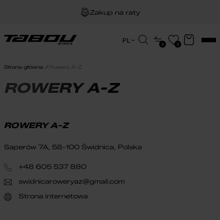
Zakup na raty
Dożywotnia gwarancja na ramę
Wyszukiwarka
PL
0
0
produktów
EN
Darmowa dostawa
HU
Strona główna
Rowery A-Z
PL
ROWERY A-Z
ROWERY A-Z
Saperów 7A, 58-100 Świdnica, Polska
+48 605 537 880
swidnicaroweryaz@gmail.com
Strona internetowa