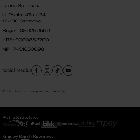
Tabou Sp. z o. o.
ul. Polska 47a / 24
12-100 Szczytno
Regon: 380290590
KRS: 0000882700
NIP: 7451850098
social media:
© 2026 Tabou - Polski producent rowerów
Płatność i dostawa
Krajowy Rejestr Rowerowy