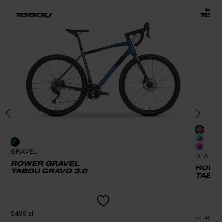
GRAVEL
DLA DZI
ROWER GRAVEL
ROWER
TABOU GRAVO 3.0
TABOU
5499
zł
969
zł
od