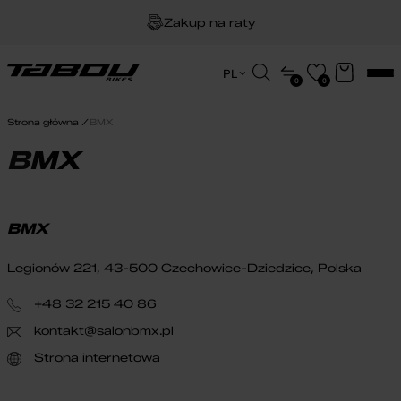
Zakup na raty
Dożywotnia gwarancja na ramę
Wyszukiwarka
PL
0
0
produktów
EN
Darmowa dostawa
HU
Strona główna
BMX
PL
BMX
BMX
Legionów 221, 43-500 Czechowice-Dziedzice, Polska
+48 32 215 40 86
kontakt@salonbmx.pl
Strona internetowa