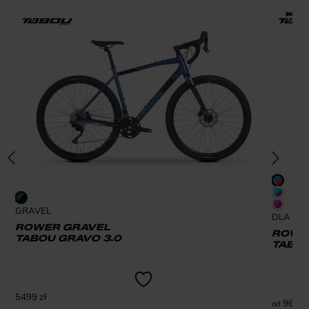
GRAVEL
DLA DZI
ROWER GRAVEL
ROWER
TABOU GRAVO 3.0
TABOU
5499
zł
969
zł
od