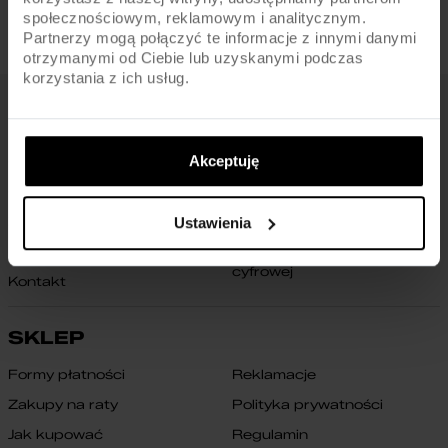
społecznościowym, reklamowym i analitycznym.
Partnerzy mogą połączyć te informacje z innymi danymi
otrzymanymi od Ciebie lub uzyskanymi podczas
korzystania z ich usług.
FIRMA
Akceptuję
O nas
Archiwum rowerów
Gwarancja na ramę
Blog
Znajdź sklep
Zmień ustawienia cookies
Ustawienia
B2B
Oświadczenie o dostępności
cyfrowej
Kontakt
SKLEP
Formy płatności
Reklamacje
Zakupy na raty
Polityka prywatności
Jak kupować
Regulamin