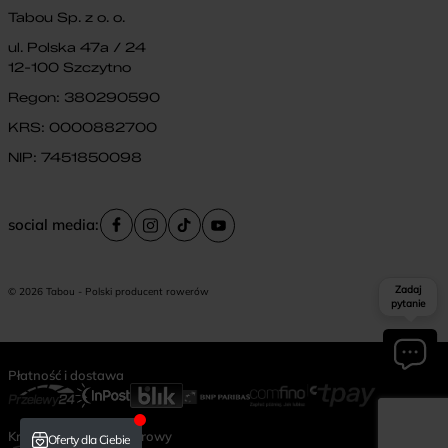
Tabou Sp. z o. o.
ul. Polska 47a / 24
12-100 Szczytno
Regon: 380290590
KRS: 0000882700
NIP: 7451850098
social media:
Zadaj
© 2026 Tabou - Polski producent rowerów
pytanie
Płatność i dostawa
Krajowy Rejestr Rowerowy